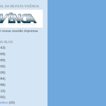
IAL DA REVISTA VIVÊNCIA
i nossa reunião impressa
DO BLOG
243)
399)
399)
400)
406)
394)
398)
415)
555)
embro
(43)