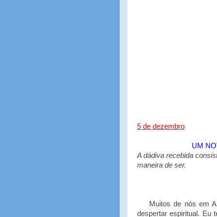
5 de dezembro
UM NO
A dádiva recebida consi
maneira de ser.
Muitos de nós em A.A
despertar espiritual. Eu