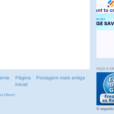
FAÇA O SI
ente
Página
Postagem mais antiga
inicial
os (Atom)
O segredo 