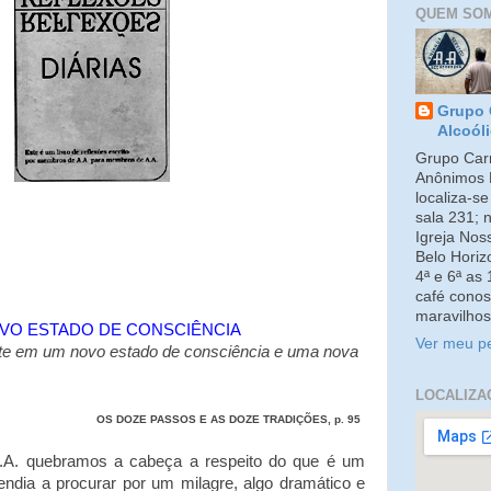
QUEM SO
Grupo 
Alcoól
Grupo Carm
Anônimos 
localiza-s
sala 231; 
Igreja No
Belo Horiz
4ª e 6ª as
café conos
maravilhos
VO ESTADO DE CONSCIÊNCIA
Ver meu pe
ste em um novo estado de consciência e uma nova
LOCALIZA
OS DOZE PASSOS E AS DOZE TRADIÇÕES, p. 95
. quebramos a cabeça a respeito do que é um
 tendia a procurar por um milagre, algo dramático e