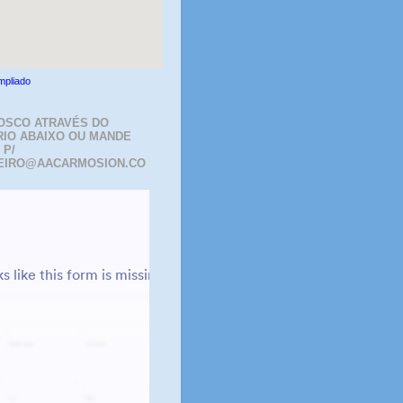
mpliado
OSCO ATRAVÉS DO
IO ABAIXO OU MANDE
 P/
EIRO@AACARMOSION.CO