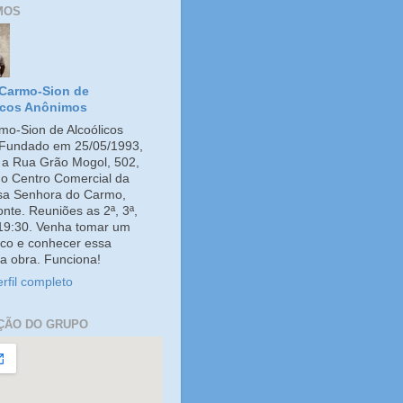
MOS
Carmo-Sion de
icos Anônimos
o-Sion de Alcoólicos
Fundado em 25/05/1993,
e a Rua Grão Mogol, 502,
no Centro Comercial da
ssa Senhora do Carmo,
onte. Reuniões as 2ª, 3ª,
 19:30. Venha tomar um
co e conhecer essa
a obra. Funciona!
rfil completo
ÇÃO DO GRUPO