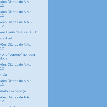
xões Diárias de A.A.:
/12
xões Diárias de A.A.:
/12
xões Diárias de A.A. -
/12
xão Diária de A.A>- 18/12
ca Azul
xões Diárias de A.A.:
/12
ei o "veneno" no lugar
 doce
xões Diárias de A.A.:
/12
ência
xões Diárias de A.A.:
/12
imato Em Serviço
xões Diárias de A.A.:
/12