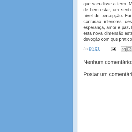
que sacudisse a terra.
de bem-estar, um sent
nível de percepção. Fo
confusão interiores d
esperança, amor e paz. 
esta nova dimensão está
devoção com que pratico
às
00:01
Nenhum comentário
Postar um comentár