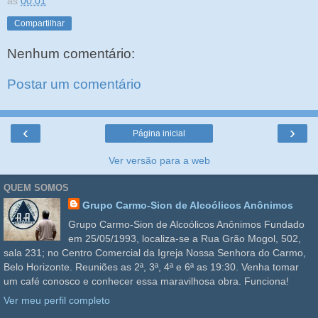
às
00:01
Compartilhar
Nenhum comentário:
Postar um comentário
‹
›
Página inicial
Ver versão para a web
QUEM SOMOS
Grupo Carmo-Sion de Alcoólicos Anônimos
Grupo Carmo-Sion de Alcoólicos Anônimos Fundado
em 25/05/1993, localiza-se a Rua Grão Mogol, 502,
sala 231; no Centro Comercial da Igreja Nossa Senhora do Carmo,
Belo Horizonte. Reuniões as 2ª, 3ª, 4ª e 6ª as 19:30. Venha tomar
um café conosco e conhecer essa maravilhosa obra. Funciona!
Ver meu perfil completo