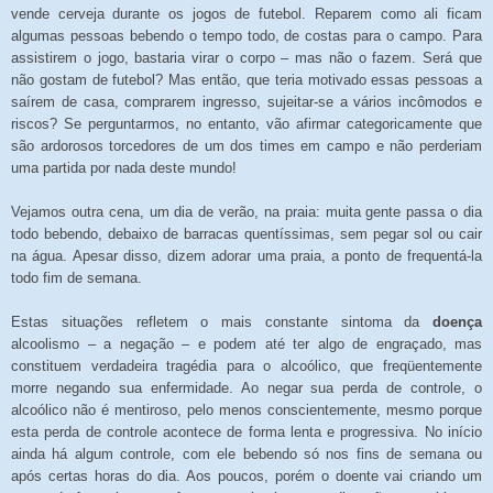
vende cerveja durante os jogos de futebol. Reparem como ali ficam
algumas pessoas bebendo o tempo todo, de costas para o campo. Para
assistirem o jogo, bastaria virar o corpo – mas não o fazem. Será que
não gostam de futebol? Mas então, que teria motivado essas pessoas a
saírem de casa, comprarem ingresso, sujeitar-se a vários incômodos e
riscos? Se perguntarmos, no entanto, vão afirmar categoricamente que
são ardorosos torcedores de um dos times em campo e não perderiam
uma partida por nada deste mundo!
Vejamos outra cena, um dia de verão, na praia: muita gente passa o dia
todo bebendo, debaixo de barracas quentíssimas, sem pegar sol ou cair
na água. Apesar disso, dizem adorar uma praia, a ponto de frequentá-la
todo fim de semana.
Estas situações refletem o mais constante sintoma da
doença
alcoolismo – a negação – e podem até ter algo de engraçado, mas
constituem verdadeira tragédia para o alcoólico, que freqüentemente
morre negando sua enfermidade. Ao negar sua perda de controle, o
alcoólico não é mentiroso, pelo menos conscientemente, mesmo porque
esta perda de controle acontece de forma lenta e progressiva. No início
ainda há algum controle, com ele bebendo só nos fins de semana ou
após certas horas do dia. Aos poucos, porém o doente vai criando um