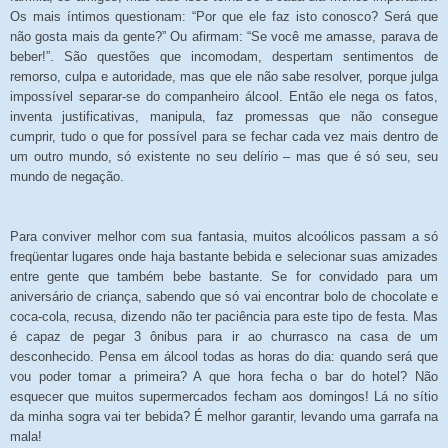
Os mais íntimos questionam: “Por que ele faz isto conosco? Será que
não gosta mais da gente?” Ou afirmam: “Se você me amasse, parava de
beber!”. São questões que incomodam, despertam sentimentos de
remorso, culpa e autoridade, mas que ele não sabe resolver, porque julga
impossível separar-se do companheiro álcool. Então ele nega os fatos,
inventa justificativas, manipula, faz promessas que não consegue
cumprir, tudo o que for possível para se fechar cada vez mais dentro de
um outro mundo, só existente no seu delírio – mas que é só seu, seu
mundo de negação.
Para conviver melhor com sua fantasia, muitos alcoólicos passam a só
freqüentar lugares onde haja bastante bebida e selecionar suas amizades
entre gente que também bebe bastante. Se for convidado para um
aniversário de criança, sabendo que só vai encontrar bolo de chocolate e
coca-cola, recusa, dizendo não ter paciência para este tipo de festa. Mas
é capaz de pegar 3 ônibus para ir ao churrasco na casa de um
desconhecido. Pensa em álcool todas as horas do dia: quando será que
vou poder tomar a primeira? A que hora fecha o bar do hotel? Não
esquecer que muitos supermercados fecham aos domingos! Lá no sítio
da minha sogra vai ter bebida? É melhor garantir, levando uma garrafa na
mala!