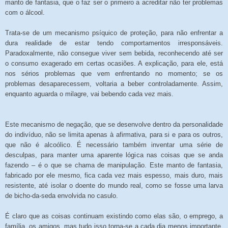
manto de fantasia, que o faz ser o primeiro a acreditar não ter problemas
com o álcool.
Trata-se de um mecanismo psíquico de proteção, para não enfrentar a
dura realidade de estar tendo comportamentos irresponsáveis.
Paradoxalmente, não consegue viver sem bebida, reconhecendo até ser
o consumo exagerado em certas ocasiões. A explicação, para ele, está
nos sérios problemas que vem enfrentando no momento; se os
problemas desaparecessem, voltaria a beber controladamente. Assim,
enquanto aguarda o milagre, vai bebendo cada vez mais.
Este mecanismo de negação, que se desenvolve dentro da personalidade
do indivíduo, não se limita apenas à afirmativa, para si e para os outros,
que não é alcoólico. É necessário também inventar uma série de
desculpas, para manter uma aparente lógica nas coisas que se anda
fazendo – é o que se chama de manipulação. Este manto de fantasia,
fabricado por ele mesmo, fica cada vez mais espesso, mais duro, mais
resistente, até isolar o doente do mundo real, como se fosse uma larva
de bicho-da-seda envolvida no casulo.
É claro que as coisas continuam existindo como elas são, o emprego, a
família, os amigos, mas tudo isso torna-se a cada dia menos importante.