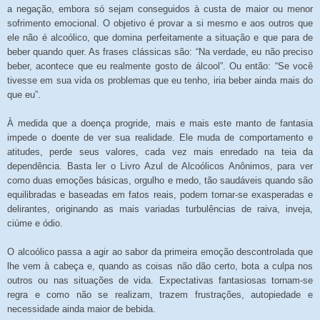
a negação, embora só sejam conseguidos à custa de maior ou menor
sofrimento emocional. O objetivo é provar a si mesmo e aos outros que
ele não é alcoólico, que domina perfeitamente a situação e que para de
beber quando quer. As frases clássicas são: “Na verdade, eu não preciso
beber, acontece que eu realmente gosto de álcool”. Ou então: “Se você
tivesse em sua vida os problemas que eu tenho, iria beber ainda mais do
que eu”.
À medida que a doença progride, mais e mais este manto de fantasia
impede o doente de ver sua realidade. Ele muda de comportamento e
atitudes, perde seus valores, cada vez mais enredado na teia da
dependência. Basta ler o Livro Azul de Alcoólicos Anônimos, para ver
como duas emoções básicas, orgulho e medo, tão saudáveis quando são
equilibradas e baseadas em fatos reais, podem tornar-se exasperadas e
delirantes, originando as mais variadas turbulências de raiva, inveja,
ciúme e ódio.
O alcoólico passa a agir ao sabor da primeira emoção descontrolada que
lhe vem à cabeça e, quando as coisas não dão certo, bota a culpa nos
outros ou nas situações de vida. Expectativas fantasiosas tornam-se
regra e como não se realizam, trazem frustrações, autopiedade e
necessidade ainda maior de bebida.