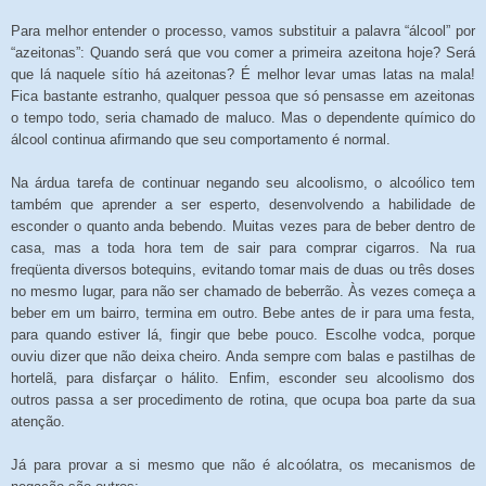
Para melhor entender o processo, vamos substituir a palavra “álcool” por
“azeitonas”: Quando será que vou comer a primeira azeitona hoje? Será
que lá naquele sítio há azeitonas? É melhor levar umas latas na mala!
Fica bastante estranho, qualquer pessoa que só pensasse em azeitonas
o tempo todo, seria chamado de maluco. Mas o dependente químico do
álcool continua afirmando que seu comportamento é normal.
Na árdua tarefa de continuar negando seu alcoolismo, o alcoólico tem
também que aprender a ser esperto, desenvolvendo a habilidade de
esconder o quanto anda bebendo. Muitas vezes para de beber dentro de
casa, mas a toda hora tem de sair para comprar cigarros. Na rua
freqüenta diversos botequins, evitando tomar mais de duas ou três doses
no mesmo lugar, para não ser chamado de beberrão. Às vezes começa a
beber em um bairro, termina em outro. Bebe antes de ir para uma festa,
para quando estiver lá, fingir que bebe pouco. Escolhe vodca, porque
ouviu dizer que não deixa cheiro. Anda sempre com balas e pastilhas de
hortelã, para disfarçar o hálito. Enfim, esconder seu alcoolismo dos
outros passa a ser procedimento de rotina, que ocupa boa parte da sua
atenção.
Já para provar a si mesmo que não é alcoólatra, os mecanismos de