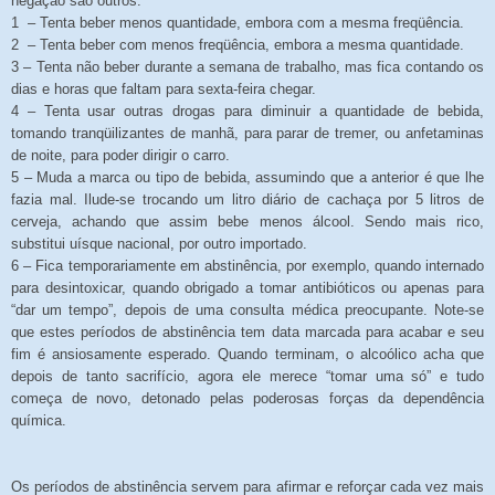
negação são outros:
1 – Tenta beber menos quantidade, embora com a mesma freqüência.
2 – Tenta beber com menos freqüência, embora a mesma quantidade.
3 – Tenta não beber durante a semana de trabalho, mas fica contando os
dias e horas que faltam para sexta-feira chegar.
4 – Tenta usar outras drogas para diminuir a quantidade de bebida,
tomando tranqüilizantes de manhã, para parar de tremer, ou anfetaminas
de noite, para poder dirigir o carro.
5 – Muda a marca ou tipo de bebida, assumindo que a anterior é que lhe
fazia mal. Ilude-se trocando um litro diário de cachaça por 5 litros de
cerveja, achando que assim bebe menos álcool. Sendo mais rico,
substitui uísque nacional, por outro importado.
6 – Fica temporariamente em abstinência, por exemplo, quando internado
para desintoxicar, quando obrigado a tomar antibióticos ou apenas para
“dar um tempo”, depois de uma consulta médica preocupante. Note-se
que estes períodos de abstinência tem data marcada para acabar e seu
fim é ansiosamente esperado. Quando terminam, o alcoólico acha que
depois de tanto sacrifício, agora ele merece “tomar uma só” e tudo
começa de novo, detonado pelas poderosas forças da dependência
química.
Os períodos de abstinência servem para afirmar e reforçar cada vez mais