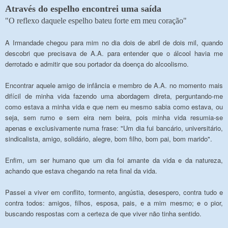
Através do espelho encontrei uma saída
"O reflexo daquele espelho bateu forte em meu coração"
A Irmandade chegou para mim no dia dois de abril de dois mil, quando
descobri que precisava de A.A. para entender que o álcool havia me
derrotado e admitir que sou portador da doença do alcoolismo.
Encontrar aquele amigo de infância e membro de A.A. no momento mais
difícil de minha vida fazendo uma abordagem direta, perguntando-
me
como estava a minha vida e que nem eu mesmo sabia como estava, ou
seja, sem rumo e sem eira nem beira, pois minha vida resumia-se
apenas e exclusivamente numa frase: "Um dia fui bancário, universitário,
sindicalista, amigo, solidário, alegre, bom filho, bom pai, bom marido".
Enfim, um ser humano que um dia foi amante da vida e da natureza,
achando que estava chegando na reta final da vida.
Passei a viver em conflito, tormento, angústia, desespero, contra tudo e
contra todos: amigos, filhos, esposa, pais, e a mim mesmo; e o pior,
buscando respostas com a certeza de que viver não tinha sentido.