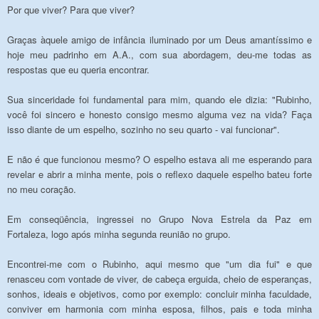
Por que viver? Para que viver?
Graças àquele amigo de infância iluminado por um Deus amantíssimo e
hoje meu padrinho em A.A., com sua abordagem, deu-me todas as
respostas que eu queria encontrar.
Sua sinceridade foi fundamental para mim, quando ele dizia: "Rubinho,
você foi sincero e honesto consigo mesmo alguma vez na vida? Faça
isso diante de um espelho, sozinho no seu quarto - vai funcionar".
E não é que funcionou mesmo? O espelho estava ali me esperando para
revelar e abrir a minha mente, pois o reflexo daquele espelho bateu forte
no meu coração.
Em conseqüência, ingressei no Grupo Nova Estrela da Paz em
Fortaleza, logo após minha segunda reunião no grupo.
Encontrei-me com o Rubinho, aqui mesmo que "um dia fui" e que
renasceu com vontade de viver, de cabeça erguida, cheio de esperanças,
sonhos, ideais e objetivos, como por exemplo: concluir minha faculdade,
conviver em harmonia com minha esposa, filhos, pais e toda minha