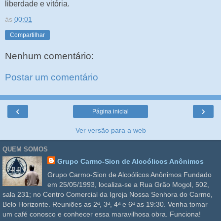
liberdade e vitória.
às
00:01
Compartilhar
Nenhum comentário:
Postar um comentário
‹
›
Página inicial
Ver versão para a web
QUEM SOMOS
Grupo Carmo-Sion de Alcoólicos Anônimos
Grupo Carmo-Sion de Alcoólicos Anônimos Fundado
em 25/05/1993, localiza-se a Rua Grão Mogol, 502,
sala 231; no Centro Comercial da Igreja Nossa Senhora do Carmo,
Belo Horizonte. Reuniões as 2ª, 3ª, 4ª e 6ª as 19:30. Venha tomar
um café conosco e conhecer essa maravilhosa obra. Funciona!