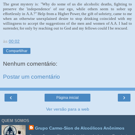
The great mystery is: "Why do some of us die alcoholic deaths, fighting to
preserve the 'independence' of our ego, while others seem to sober up
effortlessly in A.A.?" Help from a Higher Power, the gift of sobriety, came to me
when an otherwise unexplained desire to stop drinking coincided with my
willingness to accept the suggestions of the men and women of A.A. I had to
surrender, for only by reaching out to God and my fellows could I be rescued.
às
00:02
Compartilhar
Nenhum comentário:
Postar um comentário
‹
›
Página inicial
Ver versão para a web
QUEM SOMOS
Grupo Carmo-Sion de Alcoólicos Anônimos