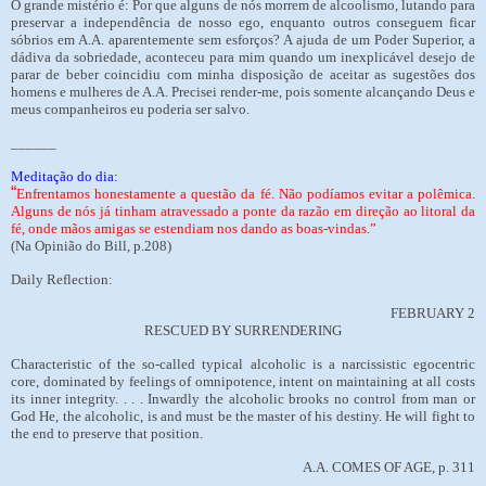
O grande mistério é: Por que alguns de nós morrem de alcoolismo, lutando para
preservar a independência de nosso ego, enquanto outros conseguem ficar
sóbrios em A.A. aparentemente sem esforços? A ajuda de um Poder Superior, a
dádiva da sobriedade, aconteceu para mim quando um inexplicável desejo de
parar de beber coincidiu com minha disposição de aceitar as sugestões dos
homens e mulheres de A.A. Precisei render-me, pois somente alcançando Deus e
meus companheiros eu poderia ser salvo.
______
Meditação do dia:
“
Enfrentamos honestamente a questão da fé. Não podíamos evitar a polêmica.
Alguns de nós já tinham atravessado a ponte da razão em direção ao litoral da
fé, onde mãos amigas se estendiam nos dando as boas-vindas.”
(Na Opinião do Bill, p.208)
Daily Reflection:
FEBRUARY 2
RESCUED BY SURRENDERING
Characteristic of the so-called typical alcoholic is a narcissistic egocentric
core, dominated by feelings of omnipotence, intent on maintaining at all costs
its inner integrity. . . . Inwardly the alcoholic brooks no control from man or
God He, the alcoholic, is and must be the master of his destiny. He will fight to
the end to preserve that position.
A.A. COMES OF AGE, p. 311