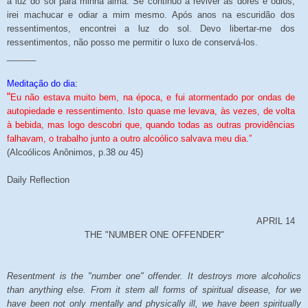
a luz do sol para minha alma. Se continuo a reviver as dores e ódios,
irei machucar e odiar a mim mesmo. Após anos na escuridão dos
ressentimentos, encontrei a luz do sol. Devo libertar-me dos
ressentimentos, não posso me permitir o luxo de conservá-los.
______
Meditação do dia:
“
Eu não estava muito bem, na época, e fui atormentado por ondas de
autopiedade e ressentimento. Isto quase me levava, às vezes, de volta
à bebida, mas logo descobri que, quando todas as outras providências
falhavam, o trabalho junto a outro alcoólico salvava meu dia.”
(Alcoólicos Anônimos, p.38
ou
45)
Daily Reflection
APRIL 14
THE "NUMBER ONE OFFENDER"
Resentment is the "number one" offender. It destroys more alcoholics
than anything else. From it stem all forms of spiritual disease, for we
have been not only mentally and physically ill, we have been spiritually