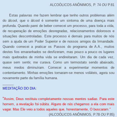
ALCOÓLICOS ANÔNIMOS, P. 74
OU
P.81
Estas palavras me fazem lembrar que tenho outros problemas além
do álcool, que o álcool é somente um sintoma de uma doença mais
profunda. Quando parei de beber comecei um processo, para toda a vida,
de recuperação de emoções desregradas, relacionamentos dolorosos e
situações descontroladas. Este processo é demais para muitos de nós
sem a ajuda de um Poder Superior e de nossos amigos da Irmandade.
Quando comecei a praticar os Passos do programa de A.A., muitos
destes fios emaranhados se desfizeram, mas pouco a pouco os lugares
mais quebrados de minha vida se endireitaram. Um dia de cada vez,
quase sem sentir, me curava. Como um termostato sendo abaixado,
meus medos diminuíram. Comecei a experimentar momentos de
contentamento. Minhas emoções tornaram-se menos voláteis, agora sou
novamente parte da família humana.
______
MEDITAÇÃO DO DIA:
“
Assim, Deus restituiu completamente nossas mentes sadias. Para este
homem, a revelação foi súbita. Alguns de nós chegamos a ela com mais
vagar. Mas Ele veio a todos aqueles que, honestamente, O buscaram.”
(ALCOÓLICOS ANÔNIMOS, P.78
OU
P.85)