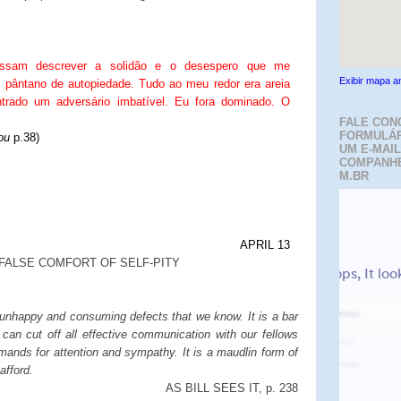
ssam descrever a solidão e o desespero que me
Exibir mapa a
pântano de autopiedade. Tudo ao meu redor era areia
trado um adversário imbatível. Eu fora dominado. O
FALE CON
FORMULÁR
ou
p.38)
UM E-MAIL
COMPANH
M.BR
APRIL 13
FALSE COMFORT OF SELF-PITY
t unhappy and consuming defects that we know. It is a bar
d can cut off all effective communication with our fellows
mands for attention and sympathy. It is a maudlin form of
afford.
AS BILL SEES IT, p. 238