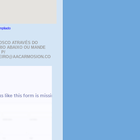
mpliado
OSCO ATRAVÉS DO
IO ABAIXO OU MANDE
 P/
EIRO@AACARMOSION.CO