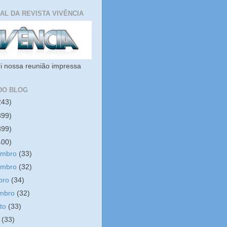
IAL DA REVISTA VIVÊNCIA
i nossa reunião impressa
DO BLOG
243)
399)
399)
400)
embro
(33)
embro
(32)
bro
(34)
embro
(32)
sto
(33)
o
(33)