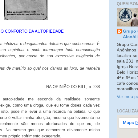
QUEM SO
SO CONFORTO DA AUTOPIEDADE
Grupo 
Alcoól
s infelizes e desgastantes defeitos que conhecemos. É
Grupo Carm
sso espiritual e pode interromper toda comunicação
Anônimos 
localiza-s
elhantes, por causa de sua excessiva exigência de
sala 231; 
Igreja No
as de martírio ao qual nos damos ao luxo, de maneira
Belo Horiz
4ª e 6ª as
café conos
NA OPINIÃO DO BILL, p. 238
maravilhos
Ver meu pe
 autopiedade me esconde da realidade somente
exige, como uma droga, que eu tome doses cada vez
LOCALIZA
 isto, pode me levar a uma recaída na bebida. O que
certo é voltar minha atenção, mesmo que levemente no
e realmente são menos afortunados do que eu, de
icos. No mesmo grau que demonstro ativamente minha
 meu próprio sofrimento exagerado.