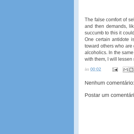
The false comfort of se
and then demands, like
succumb to this it coul
One certain antidote is
toward others who are g
alcoholics. In the sam
with them, I will less
às
00:02
Nenhum comentário
Postar um comentár