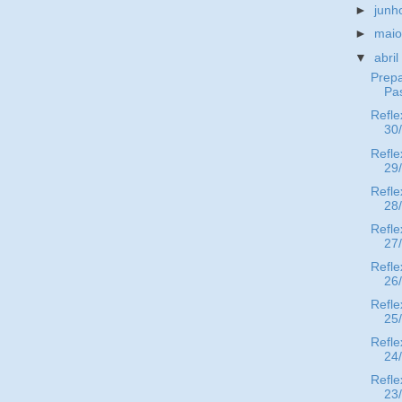
►
jun
►
mai
▼
abri
Prepa
Pa
Refle
30
Refle
29
Refle
28
Refle
27
Refle
26
Refle
25
Refle
24
Refle
23