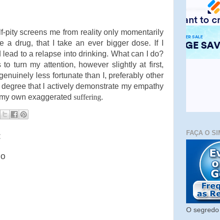
lf-pity screens me from reality only momentarily
 a drug, that I take an ever bigger dose. If I
d lead to a relapse into drinking. What can I do?
 to turn my attention, however slightly at first,
enuinely less fortunate than I, preferably other
e degree that I actively demonstrate my empathy
en my own exaggerated
suffering.
FAÇA O SI
:
io
O segredo 