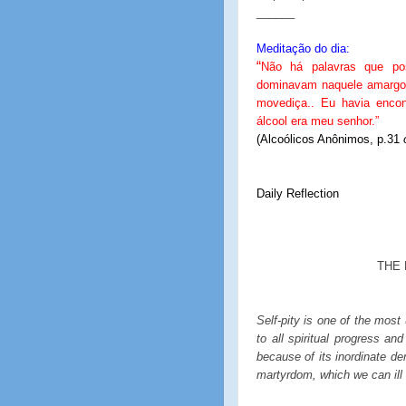
______
Meditação do dia:
“
Não há palavras que po
dominavam naquele amargo 
movediça.. Eu havia encon
álcool era meu senhor.”
(Alcoólicos Anônimos, p.31
Daily Reflection
THE 
Self-pity is one of the mos
to all spiritual progress an
because of its inordinate de
martyrdom, which we can ill 