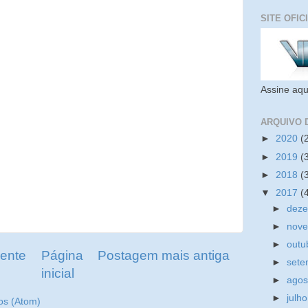
SITE OFIC
Assine aqu
ARQUIVO 
►
2020
(
►
2019
(
►
2018
(
▼
2017
(
►
dez
►
nov
►
outu
ente
Página
Postagem mais antiga
►
set
inicial
►
ago
►
julh
os (Atom)