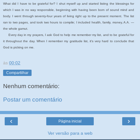
What did I have to be grateful for? I shut myself up and started listing the blessings for
which I was in no way responsible, beginning with having been born of sound mind and
body. I went through seventy-four years of living right up to the present moment. The list
ran to two pages, and took two hours to compile; I included health, family, money, A.A. —
the whole gamut.
Every day in my prayers, I ask God to help me remember my list, and to be grateful for
it throughout the day. When I remember my gratitude list, it's very hard to conclude that
God is picking on me.
às
00:02
Compartilhar
Nenhum comentário:
Postar um comentário
‹
›
Página inicial
Ver versão para a web