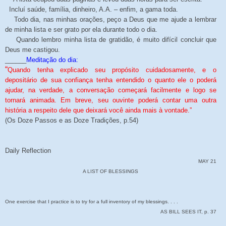
Incluí saúde, família, dinheiro, A.A. – enfim, a gama toda.
Todo dia, nas minhas orações, peço a Deus que me ajude a lembrar
de minha lista e ser grato por ela durante todo o dia.
Quando lembro minha lista de gratidão, é muito difícil concluir que
Deus me castigou.
______
Meditação do dia:
“
Quando tenha explicado seu propósito cuidadosamente, e o
depositário de sua confiança tenha entendido o quanto ele o poderá
ajudar, na verdade, a conversação começará facilmente e logo se
tornará animada. Em breve, seu ouvinte poderá contar uma outra
história a respeito dele que deixará você ainda mais à vontade.”
(Os Doze Passos e as Doze Tradições, p.54)
Daily Reflection
MAY 21
A LIST OF BLESSINGS
One exercise that I practice is to try for a full inventory of my blessings. . . .
AS BILL SEES IT, p. 37