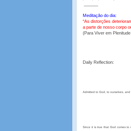
______
Meditação do dia:
“As distorções deterio
a parte de nosso corpo on
(Para Viver em Plenitude
Daily Reflection:
Admitted to God, to ourselves, and
Since it is true that God comes to