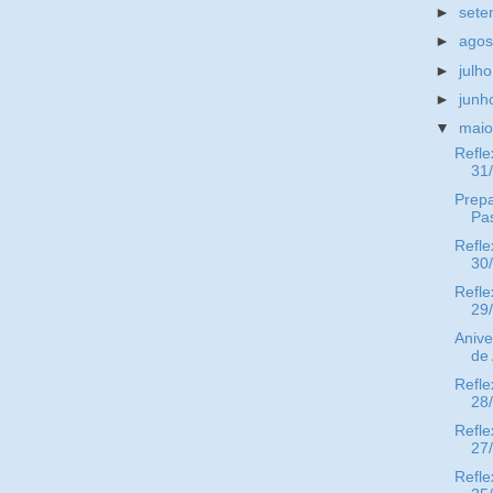
►
set
►
ago
►
julh
►
jun
▼
mai
Refle
31
Prepa
Pa
Refle
30
Refle
29
Anive
de
Refle
28
Refle
27
Refle