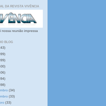
IAL DA REVISTA VIVÊNCIA
i nossa reunião impressa
DO BLOG
243)
399)
399)
400)
406)
394)
398)
embro
(34)
embro
(33)
bro
(33)