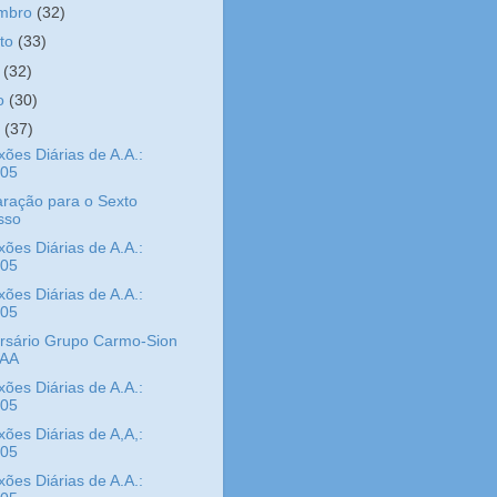
embro
(32)
sto
(33)
o
(32)
ho
(30)
o
(37)
xões Diárias de A.A.:
/05
ração para o Sexto
sso
xões Diárias de A.A.:
/05
xões Diárias de A.A.:
/05
rsário Grupo Carmo-Sion
 AA
xões Diárias de A.A.:
/05
xões Diárias de A,A,:
/05
xões Diárias de A.A.: