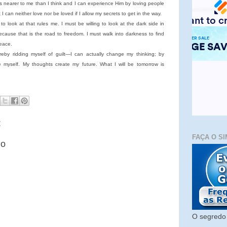
s nearer to me than I think and I can experience Him by loving people
I can neither love nor be loved if I allow my secrets to get in the way.
e to look at that rules me. I must be willing to look at the dark side in
cause that is the road to freedom. I must walk into darkness to find
peace.
eby ridding myself of guilt—I can actually change my thinking; by
e myself. My thoughts create my future. What I will be tomorrow is
:
FAÇA O SI
io
O segredo 