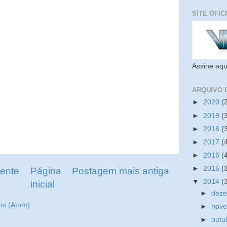
SITE OFIC
Assine aqu
ARQUIVO 
►
2020
(
►
2019
(
►
2018
(
►
2017
(
►
2016
(
►
2015
(
ente
Página
Postagem mais antiga
▼
2014
(
inicial
►
dez
os (Atom)
►
nov
►
outu