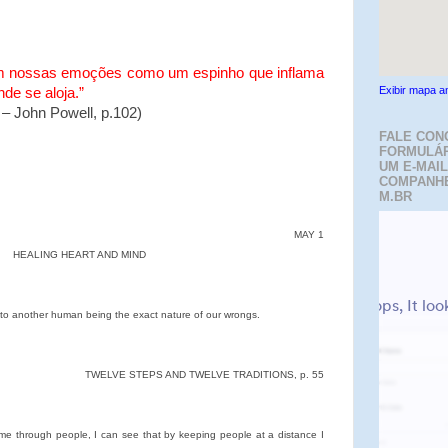
ram nossas emoções como um espinho que inflama
Exibir mapa a
de se aloja.”
 – John Powell, p.102)
FALE CON
FORMULÁR
UM E-MAIL
COMPANH
M.BR
MAY 1
HEALING HEART AND MIND
 to another human being the exact nature of our wrongs.
TWELVE STEPS AND TWELVE TRADITIONS, p. 55
 me through people, I can see that by keeping people at a distance I