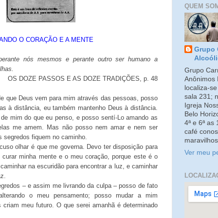
QUEM SO
ANDO O CORAÇÃO E A MENTE
Grupo 
Alcoól
 perante nós mesmos e perante outro ser humano a
lhas.
Grupo Carm
OS DOZE PASSOS E AS DOZE TRADIÇÕES, p. 48
Anônimos 
localiza-s
sala 231; 
de que Deus vem para mim através das pessoas, posso
Igreja No
as à distância, eu também mantenho Deus à distância.
Belo Horiz
o de mim do que eu penso, e posso sentí-Lo amando as
4ª e 6ª as
e elas me amem. Mas não posso nem amar e nem ser
café conos
s segredos fiquem no caminho.
maravilhos
cuso olhar é que me governa. Devo ter disposição para
Ver meu pe
de curar minha mente e o meu coração, porque este é o
caminhar na escuridão para encontrar a luz, e caminhar
LOCALIZA
z.
redos – e assim me livrando da culpa – posso de fato
alterando o meu pensamento; posso mudar a mim
criam meu futuro. O que serei amanhã é determinado