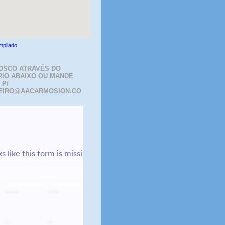
mpliado
OSCO ATRAVÉS DO
IO ABAIXO OU MANDE
 P/
EIRO@AACARMOSION.CO