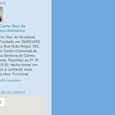
MOS
Carmo-Sion de
icos Anônimos
o-Sion de Alcoólicos
Fundado em 25/05/1993,
e a Rua Grão Mogol, 502,
no Centro Comercial da
ssa Senhora do Carmo,
onte. Reuniões as 2ª, 3ª,
 19:30. Venha tomar um
co e conhecer essa
a obra. Funciona!
rfil completo
ÇÃO DO GRUPO