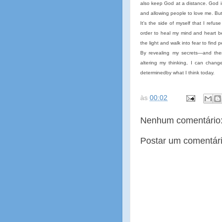
also keep God at a distance. God i
and allowing people to love me. But 
It's the side of myself that I refus
order to heal my mind and heart be
the light and walk into fear to find 
By revealing my secrets—and ther
altering my thinking, I can chang
determinedby what I think today.
às
00:02
Nenhum comentário
Postar um comentár