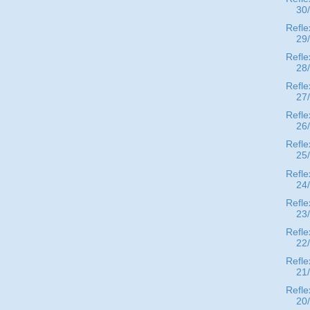
30
Refle
29
Refle
28
Refle
27
Refle
26
Refle
25
Refle
24
Refle
23
Refle
22
Refle
21
Refle
20