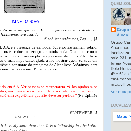
QUEM SO
UMA VIDA NOVA
Grupo 
muito mais do que isto. É o companheirismo existente em
 finalmente, terá sentido
.
Alcoól
Alcoólicos Anônimos, Cap.11; §5
Grupo Carm
l. A.A. e a presença de um Poder Superior me mantém sóbrio,
Anônimos 
to mais: coloca o serviço em minha vida. O contato com o
localiza-s
 uma nova e mais ampla compreensão do que é Alcoólicos
sala 231; 
as o mais importante, ajuda a me mostrar quem eu sou: um
Igreja No
eriência constante do programa de Alcoólicos Anônimos, para
Belo Horiz
é uma dádiva de meu Poder Superior.
4ª e 6ª as
café conos
maravilhos
ido em A.A. Ver pessoas se recuperarem, vê-los ajudarem os
idão, ver crescer uma fraternidade ao redor de você, ter um
Ver meu pe
sa é uma experiência que não deve ser perdida.”
(Na Opinião
LOCALIZA
SEPTEMBER 15
A NEW LIFE
 it is vastly more than that. It is a fellowship in Alcoholics
 something at last