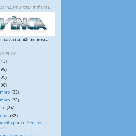
IAL DA REVISTA VIVÊNCIA
i nossa reunião impressa
DO BLOG
243)
399)
399)
400)
embro
(33)
embro
(32)
bro
(34)
embro
(32)
aração para o Décimo
sso
xões Diárias de A.A.: