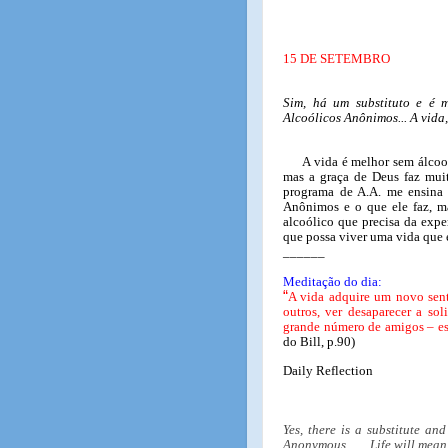
15 DE SETEMBRO
Sim, há um substituto e é 
Alcoólicos Anônimos... A vida,
A vida é melhor sem álcoo
mas a graça de Deus faz mui
programa de A.A. me ensina
Anônimos e o que ele faz, m
alcoólico que precisa da exp
que possa viver uma vida que 
______
Meditação do dia:
“
A vida adquire um novo sent
outros, ver desaparecer a sol
grande número de amigos – es
do Bill, p.90)
Daily Reflection
Yes, there is a substitute and
Anonymous. . . . Life will mean