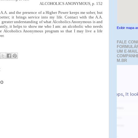
ALCOHOLICS ANONYMOUS, p. 152
. A.A. and the presence of a Higher Power keeps me sober, but
tter; it brings service into my life. Contact with the A.A.
 greater understanding of what Alcoholics Anonymous is and
antly, it helps to show me who I am: an alcoholic who needs
Exibir mapa a
he Alcoholics Anonymous program so that I may live a life
er.
FALE CON
FORMULÁR
UM E-MAIL
COMPANH
M.BR
:
io