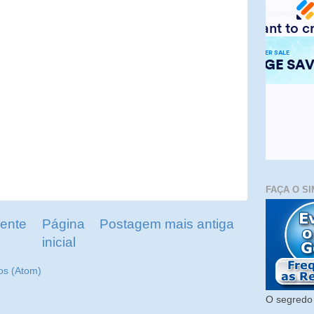
FAÇA O SI
ente
Página
Postagem mais antiga
inicial
os (Atom)
O segredo 