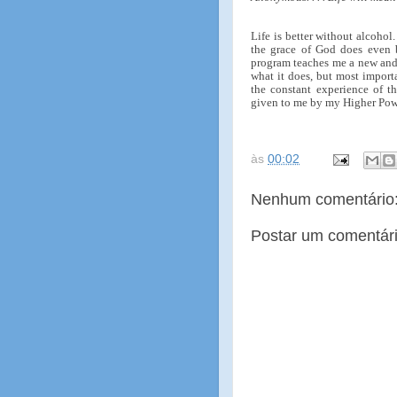
Life is better without alcohol
the grace of God does even be
program teaches me a new and
what it does, but most import
the constant experience of t
given to me by my Higher Pow
às
00:02
Nenhum comentário
Postar um comentár