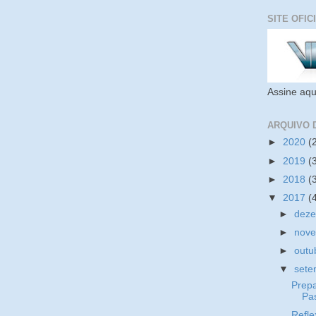
SITE OFIC
Assine aqu
ARQUIVO 
►
2020
(
►
2019
(
►
2018
(
▼
2017
(
►
dez
►
nov
►
outu
▼
set
Prep
Pa
Refle