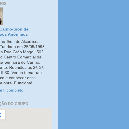
MOS
Carmo-Sion de
icos Anônimos
o-Sion de Alcoólicos
Fundado em 25/05/1993,
e a Rua Grão Mogol, 502,
no Centro Comercial da
ssa Senhora do Carmo,
onte. Reuniões as 2ª, 3ª,
 19:30. Venha tomar um
co e conhecer essa
a obra. Funciona!
rfil completo
ÇÃO DO GRUPO