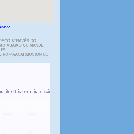
mpliado
OSCO ATRAVÉS DO
IO ABAIXO OU MANDE
 P/
EIRO@AACARMOSION.CO