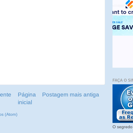
FAÇA O SI
ente
Página
Postagem mais antiga
inicial
os (Atom)
O segredo 