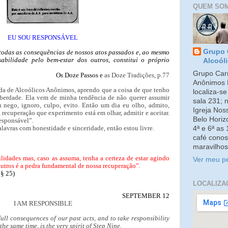
QUEM SO
EU SOU RESPONSÁVEL
Grupo 
 todas as consequências de nossos atos passados e, ao mesmo
abilidade pelo bem-estar dos outros, constitui o próprio
Alcoól
Grupo Carm
Os Doze Passos e
as Doze Tradições, p.77
Anônimos 
 de Alcoólicos Anônimos, aprendo que a coisa de que tenho
localiza-s
berdade. Ela vem de minha tendência de não querer assumir
sala 231; 
u nego, ignoro, culpo, evito. Então um dia eu olho, admito,
Igreja No
a recuperação que experimento está em olhar, admitir e aceitar.
Belo Horiz
esponsável”.
lavras com honestidade e sinceridade, então estou livre.
4ª e 6ª as
café conos
maravilhos
ilidades mas, caso as assuma, tenha a certeza de estar agindo
Ver meu pe
outros é a pedra fundamental de nossa recuperação”.
 § 25)
LOCALIZA
SEPTEMBER 12
I AM RESPONSIBLE
full consequences of our past acts, and to take responsibility
the same time, is the very spirit of Step Nine.