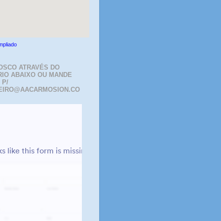
mpliado
OSCO ATRAVÉS DO
IO ABAIXO OU MANDE
 P/
EIRO@AACARMOSION.CO