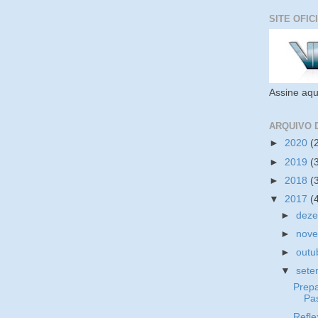
SITE OFIC
Assine aqu
ARQUIVO 
►
2020
(
►
2019
(
►
2018
(
▼
2017
(
►
dez
►
nov
►
outu
▼
set
Prep
Pa
Refle