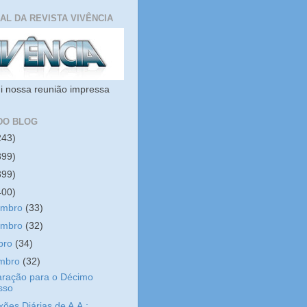
IAL DA REVISTA VIVÊNCIA
i nossa reunião impressa
DO BLOG
243)
399)
399)
400)
embro
(33)
embro
(32)
bro
(34)
embro
(32)
aração para o Décimo
sso
xões Diárias de A.A.: