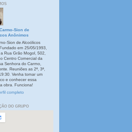
MOS
Carmo-Sion de
icos Anônimos
o-Sion de Alcoólicos
Fundado em 25/05/1993,
e a Rua Grão Mogol, 502,
no Centro Comercial da
ssa Senhora do Carmo,
onte. Reuniões as 2ª, 3ª,
 19:30. Venha tomar um
co e conhecer essa
a obra. Funciona!
rfil completo
ÇÃO DO GRUPO