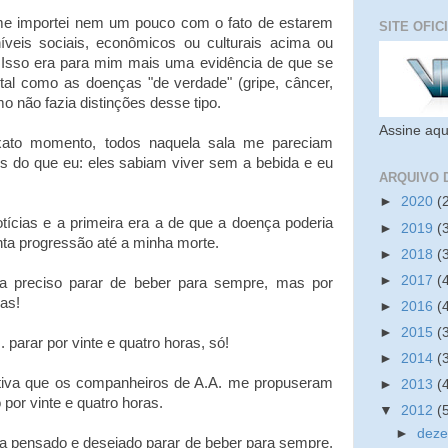
e importei nem um pouco com o fato de estarem
SITE OFIC
veis sociais, econômicos ou culturais acima ou
. Isso era para mim mais uma evidência de que se
tal como as doenças "de verdade" (gripe, câncer,
mo não fazia distinções desse tipo.
Assine aqu
xato momento, todos naquela sala me pareciam
s do que eu: eles sabiam viver sem a bebida e eu
ARQUIVO 
►
2020
(
tícias e a primeira era a de que a doença poderia
►
2019
(
nta progressão até a minha morte.
►
2018
(
►
2017
(
a preciso parar de beber para sempre, mas por
ras!
►
2016
(
►
2015
(
. parar por vinte e quatro horas, só!
►
2014
(
etiva que os companheiros de A.A. me propuseram
►
2013
(
 por vinte e quatro horas.
▼
2012
(
►
dez
ia pensado e desejado parar de beber para sempre,