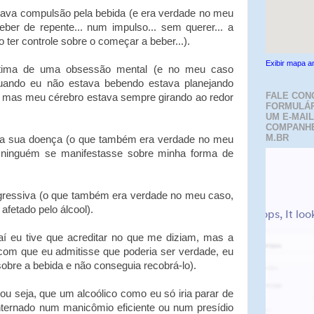
tava compulsão pela bebida (e era verdade no meu
er de repente... num impulso... sem querer... a
 ter controle sobre o começar a beber...).
Exibir mapa a
ítima de uma obsessão mental (e no meu caso
uando eu não estava bebendo estava planejando
FALE CON
r, mas meu cérebro estava sempre girando ao redor
FORMULÁR
UM E-MAIL
COMPANH
M.BR
 a sua doença (o que também era verdade no meu
 ninguém se manifestasse sobre minha forma de
gressiva (o que também era verdade no meu caso,
afetado pelo álcool).
 aí eu tive que acreditar no que me diziam, mas a
 com que eu admitisse que poderia ser verdade, eu
sobre a bebida e não conseguia recobrá-lo).
 ou seja, que um alcoólico como eu só iria parar de
internado num manicômio eficiente ou num presídio