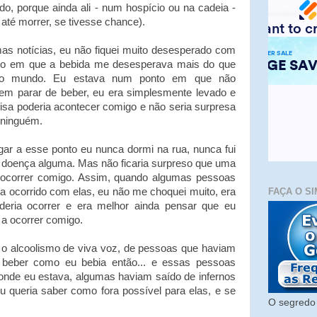
o, porque ainda ali - num hospício ou na cadeia -
 até morrer, se tivesse chance).
s notícias, eu não fiquei muito desesperado com
nto em que a bebida me desesperava mais do que
 no mundo. Eu estava num ponto em que não
em parar de beber, eu era simplesmente levado e
isa poderia acontecer comigo e não seria surpresa
ninguém.
r a esse ponto eu nunca dormi na rua, nunca fui
r doença alguma. Mas não ficaria surpreso que uma
 ocorrer comigo. Assim, quando algumas pessoas
FAÇA O SI
a ocorrido com elas, eu não me choquei muito, era
eria ocorrer e era melhor ainda pensar que eu
 a ocorrer comigo.
e o alcoolismo de viva voz, de pessoas que haviam
e beber como eu bebia então... e essas pessoas
 onde eu estava, algumas haviam saído de infernos
u queria saber como fora possível para elas, e se
O segredo 