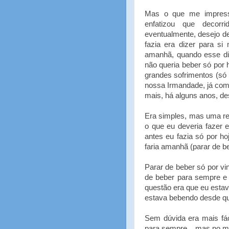
Mas o que me impressi
enfatizou que decor
eventualmente, desejo d
fazia era dizer para si 
amanhã, quando esse di
não queria beber só por h
grandes sofrimentos (só 
nossa Irmandade, já com
mais, há alguns anos, de
Era simples, mas uma re
o que eu deveria fazer 
antes eu fazia só por h
faria amanhã (parar de be
Parar de beber só por vin
de beber para sempre e 
questão era que eu estav
estava bebendo desde qu
Sem dúvida era mais fác
para sempre... mas no m