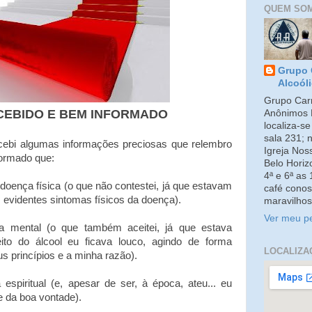
QUEM SO
Grupo 
Alcoól
Grupo Carm
CEBIDO E BEM INFORMADO
Anônimos 
localiza-s
sala 231; 
cebi algumas informações preciosas que relembro
Igreja No
formado que:
Belo Horiz
4ª e 6ª as
doença física (o que não contestei, já que estavam
café conos
evidentes sintomas físicos da doença).
maravilhos
Ver meu pe
 mental (o que também aceitei, já que estava
ito do álcool eu ficava louco, agindo de forma
LOCALIZA
 princípios e a minha razão).
spiritual (e, apesar de ser, à época, ateu... eu
e da boa vontade).