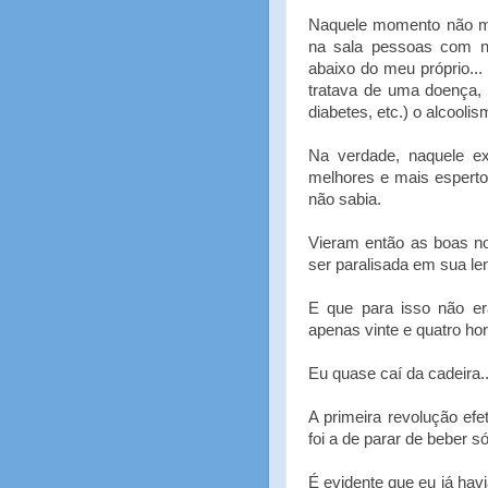
Naquele momento não m
na sala pessoas com ní
abaixo do meu próprio..
tratava de uma doença, 
diabetes, etc.) o alcoolis
Na verdade, naquele e
melhores e mais esperto
não sabia.
Vieram então as boas no
ser paralisada em sua le
E que para isso não er
apenas vinte e quatro ho
Eu quase caí da cadeira..
A primeira revolução ef
foi a de parar de beber só
É evidente que eu já hav