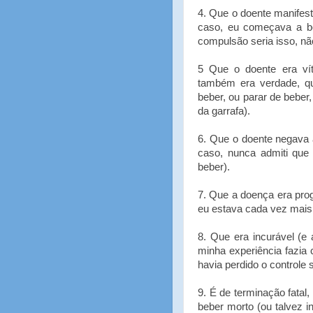
4. Que o doente manifes
caso, eu começava a beb
compulsão seria isso, não
5 Que o doente era v
também era verdade, q
beber, ou parar de bebe
da garrafa).
6. Que o doente negava
caso, nunca admiti que
beber).
7. Que a doença era pro
eu estava cada vez mais 
8. Que era incurável (e
minha experiência fazia
havia perdido o controle 
9. É de terminação fatal,
beber morto (ou talvez 