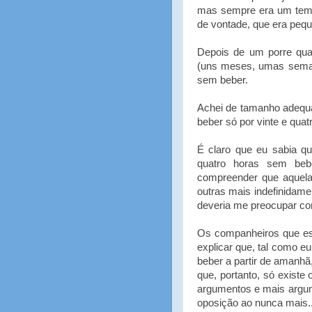
mas sempre era um temp
de vontade, que era pequ
Depois de um porre qual
(uns meses, umas seman
sem beber.
Achei de tamanho adequ
beber só por vinte e quat
É claro que eu sabia q
quatro horas sem be
compreender que aquela
outras mais indefinidam
deveria me preocupar com
Os companheiros que es
explicar que, tal como e
beber a partir de amanhã
que, portanto, só existe 
argumentos e mais argum
oposição ao nunca mais..