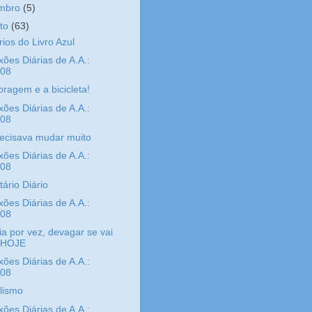
embro
(5)
sto
(63)
rios do Livro Azul
xões Diárias de A.A.:
/08
oragem e a bicicleta!
xões Diárias de A.A.:
/08
ecisava mudar muito
xões Diárias de A.A.:
/08
tário Diário
xões Diárias de A.A.:
/08
a por vez, devagar se vai
 HOJE
xões Diárias de A.A.:
/08
lismo
xões Diárias de A.A.: