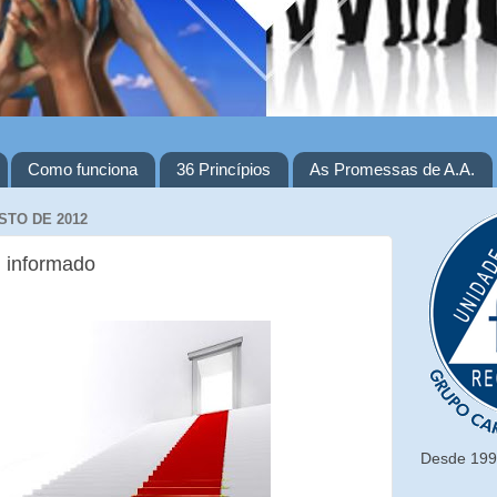
Como funciona
36 Princípios
As Promessas de A.A.
STO DE 2012
 informado
Desde 1993