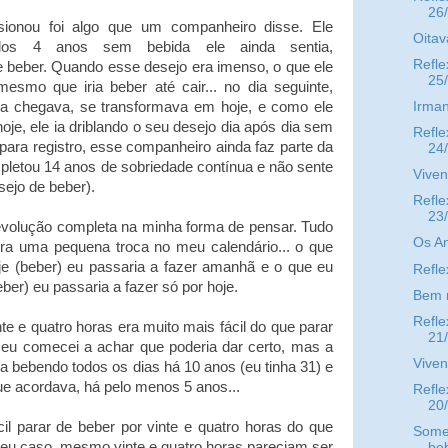
26
onou foi algo que um companheiro disse. Ele
Oitav
ridos 4 anos sem bebida ele ainda sentia,
Refle
e beber. Quando esse desejo era imenso, o que ele
25
mesmo que iria beber até cair... no dia seguinte,
Irman
a chegava, se transformava em hoje, e como ele
oje, ele ia driblando o seu desejo dia após dia sem
Refle
para registro, esse companheiro ainda faz parte da
24
pletou 14 anos de sobriedade contínua e não sente
Viven
sejo de beber).
Refle
23
volução completa na minha forma de pensar. Tudo
Os An
era uma pequena troca no meu calendário... o que
oje (beber) eu passaria a fazer amanhã e o que eu
Refle
ber) eu passaria a fazer só por hoje.
Bem 
Refle
te e quatro horas era muito mais fácil do que parar
21
eu comecei a achar que poderia dar certo, mas a
Viven
a bebendo todos os dias há 10 anos (eu tinha 31) e
e acordava, há pelo menos 5 anos...
Refle
20
il parar de beber por vinte e quatro horas do que
Some
eu caso, mesmo vinte e quatro horas pareciam ser
beb