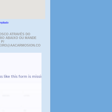
mpliado
OSCO ATRAVÉS DO
IO ABAIXO OU MANDE
 P/
EIRO@AACARMOSION.CO