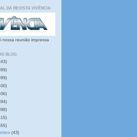
IAL DA REVISTA VIVÊNCIA
i nossa reunião impressa
DO BLOG
243)
399)
399)
400)
406)
394)
398)
415)
555)
embro
(43)