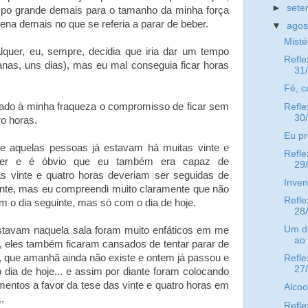
►
set
o grande demais para o tamanho da minha força
ena demais no que se referia a parar de beber.
▼
ago
Misté
quer, eu, sempre, decidia que iria dar um tempo
Refle
as, uns dias), mas eu mal conseguia ficar horas
31
Fé, c
ado à minha fraqueza o compromisso de ficar sem
Refle
30
ro horas.
Eu pr
ue aquelas pessoas já estavam há muitas vinte e
Refle
ber e é óbvio que eu também era capaz de
29
s vinte e quatro horas deveriam ser seguidas de
Inven
ente, mas eu compreendi muito claramente que não
Refle
 o dia seguinte, mas só com o dia de hoje.
28
Um di
tavam naquela sala foram muito enfáticos em me
ao
u, eles também ficaram cansados de tentar parar de
, que amanhã ainda não existe e ontem já passou e
Refle
27
o dia de hoje... e assim por diante foram colocando
entos a favor da tese das vinte e quatro horas em
Alcoo
.
Refle