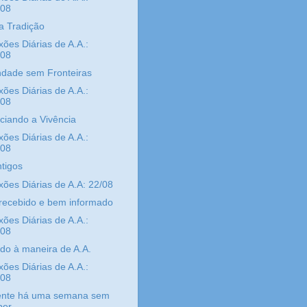
/08
a Tradição
xões Diárias de A.A.:
/08
dade sem Fronteiras
xões Diárias de A.A.:
/08
ciando a Vivência
xões Diárias de A.A.:
/08
tigos
xões Diárias de A.A: 22/08
recebido e bem informado
xões Diárias de A.A.:
/08
do à maneira de A.A.
xões Diárias de A.A.:
/08
nte há uma semana sem
er...