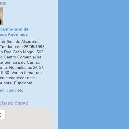
MOS
Carmo-Sion de
icos Anônimos
o-Sion de Alcoólicos
Fundado em 25/05/1993,
e a Rua Grão Mogol, 502,
no Centro Comercial da
ssa Senhora do Carmo,
onte. Reuniões as 2ª, 3ª,
 19:30. Venha tomar um
co e conhecer essa
a obra. Funciona!
rfil completo
ÇÃO DO GRUPO