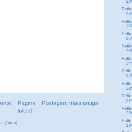
29
Refle
28
Refle
27
Refle
26
Refle
25
Refle
24
Refle
23
Refle
22
Refle
21
ente
Página
Postagem mais antiga
Refle
inicial
20
Refle
os (Atom)
19