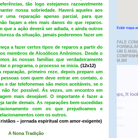
eferências, tão logo estejamos razoavelmente
manter nossa sobriedade. Haverá aqueles aos
er uma reparação apenas parcial, para que
não façam a eles mais danos do que reparos.
Exibir mapa a
 que a ação deverá ser adiada, e ainda outros
atureza da situação, jamais poderemos fazer um
FALE CON
FORMULÁR
eça a fazer certos tipos de reparos a partir do
UM E-MAIL
mos membros de Alcoólicos Anônimos. Desde o
COMPANH
os às nossas famílias que verdadeiramente
M.BR
ar o programa, o processo se inicia.
(12x12)
a reparação, primeiro reze, depois prepare um
s pessoas com quem deve entrar em contato, o
as e dar telefonemas são meios aceitáveis, se o
te não for possível. Às vezes, um encontro em
agem mais desejável. O importante é fazer a
eja tarde demais. As reparações bem-sucedidas
elacionamento com os que prejudicamos e
elacionamentos com os outros.
ristãos – jornada espiritual com amor-exigente)
A Nona Tradição