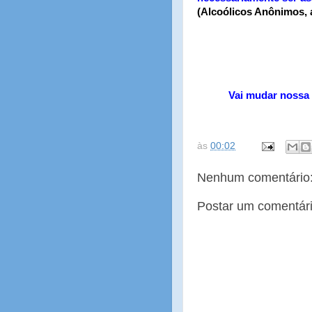
(Alcoólicos Anônimos, 
Vai mudar nossa 
às
00:02
Nenhum comentário
Postar um comentár