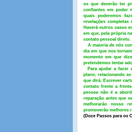
os que deverão ter pr
confiantes em poder 
quais poderemos faz
revelações completas 
Haverá outros casos em
em que, pela própria n
contato pessoal direto.
A maioria de nós com
dia em que nos torna
momento em que dizem
pretendemos tentar adot
Para ajudar a fazer 
plano, relacionando a
que dirá. Escrever cart
contato frente a fren
pessoa não é a abord
reparação antes que s
melhorarão nosso r
promoverão melhores r
(Doze Passos para os C