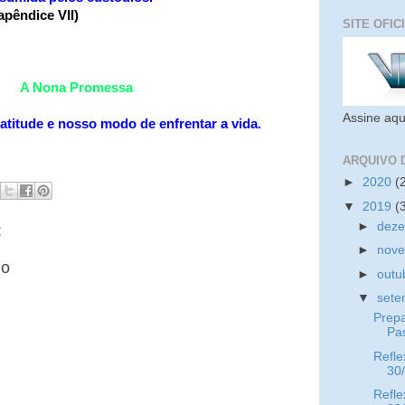
apêndice VII)
SITE OFIC
A Nona Promessa
Assine aqu
atitude e nosso modo de enfrentar a vida.
ARQUIVO 
►
2020
(
▼
2019
(
►
dez
:
►
nov
io
►
outu
▼
set
Prep
Pa
Refle
30
Refle