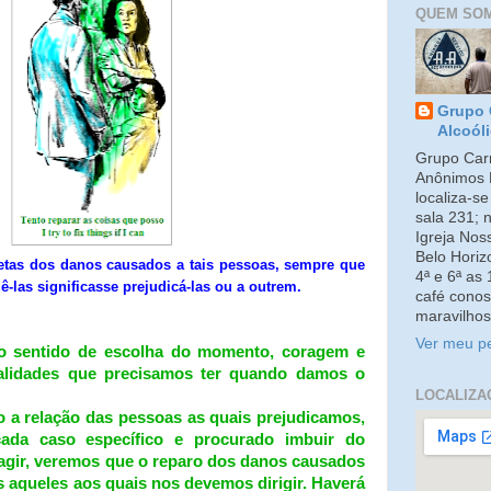
QUEM SO
Grupo 
Alcoól
Grupo Carm
Anônimos 
localiza-s
sala 231; 
Igreja No
Belo Horiz
etas dos danos causados a tais pessoas, sempre que
4ª e 6ª as
ê-las significasse prejudicá-las ou a outrem.
café conos
maravilhos
Ver meu pe
o sentido de escolha do momento, coragem e
ualidades que precisamos ter quando damos o
LOCALIZA
 a relação das pessoas as quais prejudicamos,
cada caso específico e procurado imbuir do
 agir, veremos que o reparo dos danos causados
s aqueles aos quais nos devemos dirigir. Haverá