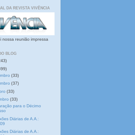
IAL DA REVISTA VIVÊNCIA
i nossa reunião impressa
DO BLOG
243)
399)
embro
(33)
embro
(37)
bro
(33)
embro
(33)
aração para o Décimo
sso
xões Diárias de A.A.:
/09
xões Diárias de A.A.: