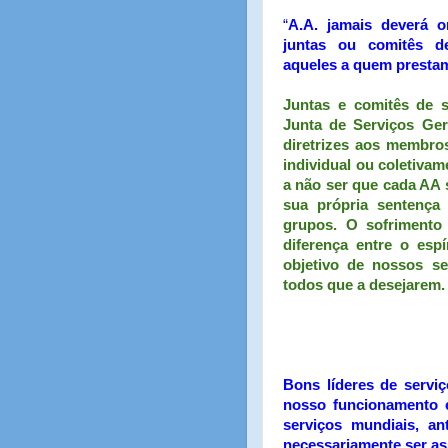
“
A.A. jamais deverá o
juntas ou comitês de
aqueles a quem prestam
Juntas e comitês de s
Junta de Serviços Ge
diretrizes aos membro
individual ou coletiva
a não ser que cada AA 
sua própria sentença
grupos. O sofrimento
diferença entre o espí
objetivo de nossos se
todos que a desejarem.
Bons líderes de servi
nosso funcionamento e
serviços mundiais, an
necessariamente ser as