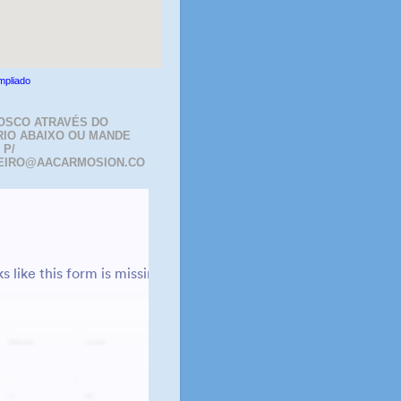
mpliado
OSCO ATRAVÉS DO
IO ABAIXO OU MANDE
 P/
EIRO@AACARMOSION.CO