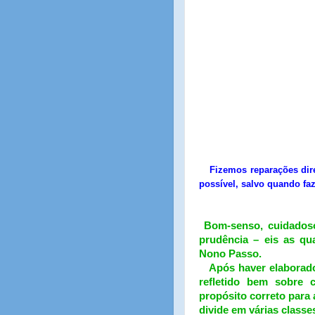
Fizemos reparações dir
possível, salvo quando faz
Bom-senso, cuidados
prudência – eis as q
Nono Passo.
Após haver elaborado
refletido bem sobre 
propósito correto para
divide em várias classe