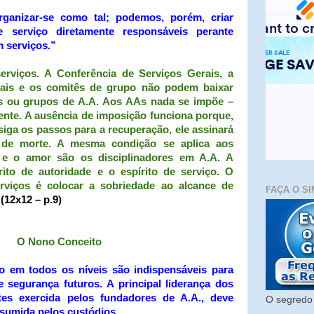
rganizar-se como tal; podemos, porém, criar
 serviço diretamente responsáveis perante
 serviços.”
erviços. A Conferência de Serviços Gerais, a
rais e os comitês de grupo não podem baixar
s ou grupos de A.A. Aos AAs nada se impõe –
mente. A ausência de imposição funciona porque,
siga os passos para a recuperação, ele assinará
 de morte. A mesma condição se aplica aos
 e o amor são os disciplinadores em A.A. A
rito de autoridade e o espírito de serviço. O
rviços é colocar a sobriedade ao alcance de
FAÇA O SI
(12x12 – p.9)
O Nono Conceito
ço em todos os níveis são indispensáveis para
 segurança futuros. A principal liderança dos
tes exercida pelos fundadores de A.A., deve
O segredo 
sumida pelos custódios.