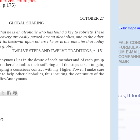
incríveis condições.”
, p.175)
OCTOBER 27
GLOBAL SHARING
Exibir mapa a
 that he is an alcoholic who has found a key to sobriety. These
ecovery are easily passed among alcoholics, one to the other.
d its bestowal upon others like us is the one aim that today
FALE CON
e globe.
FORMULÁR
TWELVE STEPS AND TWELVE TRADITIONS, p. 151
UM E-MAIL
COMPANH
onymous lies in the desire of each member and of each group
M.BR
 other alcoholics their suffering and the steps taken to gain,
eping a conscious contact with my Higher Power, I make sure
e to help other alcoholics, thus insuring the continuity of the
olics Anonymous.
:
io