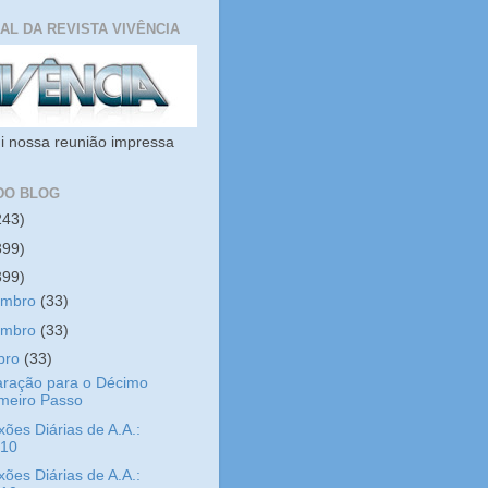
IAL DA REVISTA VIVÊNCIA
i nossa reunião impressa
DO BLOG
243)
399)
399)
embro
(33)
embro
(33)
bro
(33)
aração para o Décimo
imeiro Passo
xões Diárias de A.A.:
/10
xões Diárias de A.A.: