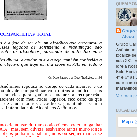
QUEM SO
Grupo 
COMPARTILHAR TOTAL
Alcoól
a é o fato de ser ele um alcoólico que encontrou a
Grupo Carm
sses legados de sofrimento e reabilitação são
Anônimos 
s entre os alcoólicos, passando de indivíduo para
localiza-s
iva divina, e cuidar que ela seja também conferida a
sala 231; 
co objetivo que hoje em dia move os AAs em todo o
Igreja No
Belo Horiz
4ª e 6ª as
Os Doze Passos e as Doze Tradições, p.136
café conos
s Anônimos repousa no desejo de cada membro e de
maravilhos
ndo, de compartilhar com outros alcoólicos seus
s tomados para ganhar e manter a recuperação.
Ver meu pe
sciente com meu Poder Superior, fico certo de que
 de ajudar outros alcoólicos, garantindo assim a
sa fraternidade de Alcoólicos Anônimos.
LOCALIZA
mos demonstrado que os alcoólicos poderiam ganhar
 A.A., mas, sem dúvida, estávamos ainda muito longe
oólicos podiam trabalhar juntos ou sequer manter-se