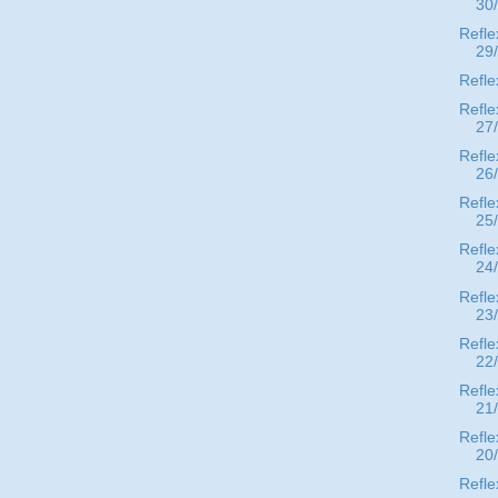
30
Refle
29
Refle
Refle
27
Refle
26
Refle
25
Refle
24
Refle
23
Refle
22
Refle
21
Refle
20
Refle