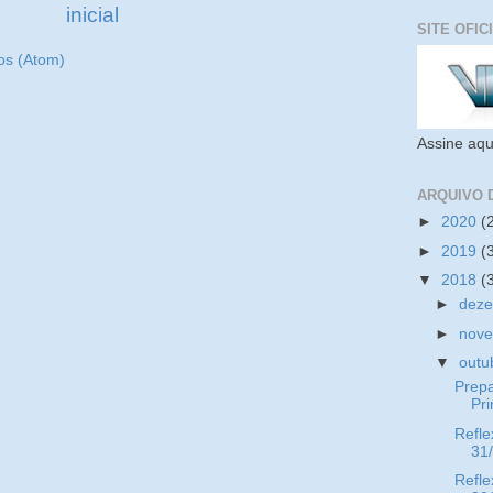
inicial
SITE OFIC
os (Atom)
Assine aqu
ARQUIVO 
►
2020
(
►
2019
(
▼
2018
(
►
dez
►
nov
▼
outu
Prep
Pr
Refle
31
Refle