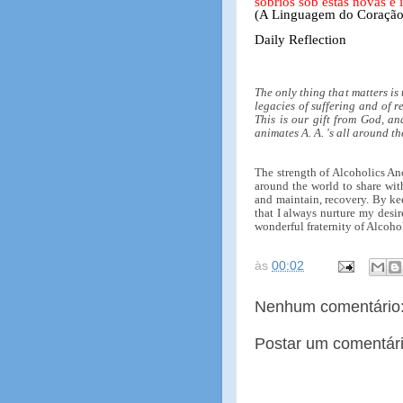
sóbrios sob estas novas e 
(A Linguagem do Coração
Daily Reflection
The only thing that matters is
legacies of suffering and of r
This is our gift from God, an
animates A. A. 's all around th
The strength of Alcoholics An
around the world to share with
and maintain, recovery. By ke
that I always nurture my desir
wonderful fraternity of Alcoh
às
00:02
Nenhum comentário
Postar um comentár