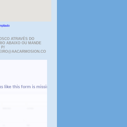
mpliado
OSCO ATRAVÉS DO
IO ABAIXO OU MANDE
 P/
EIRO@AACARMOSION.CO