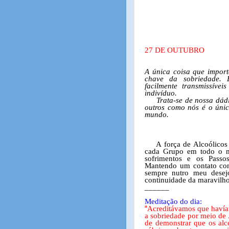
27 DE OUTUBRO
A única coisa que import
chave da sobriedade. E
facilmente transmissívei
indivíduo.
Trata-se de nossa dád
outros como nós é o úni
mundo.
A força de Alcoólico
cada Grupo em todo o mu
sofrimentos e os Passo
Mantendo um contato con
sempre nutro meu desejo
continuidade da maravilho
______
Meditação do dia:
“
Acreditávamos que havía
a sobriedade por meio de
de demonstrar que os alc