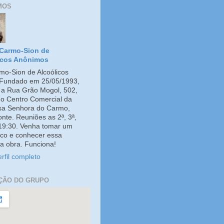
MOS
Carmo-Sion de
icos Anônimos
o-Sion de Alcoólicos
Fundado em 25/05/1993,
e a Rua Grão Mogol, 502,
no Centro Comercial da
ssa Senhora do Carmo,
onte. Reuniões as 2ª, 3ª,
 19:30. Venha tomar um
co e conhecer essa
a obra. Funciona!
rfil completo
ÇÃO DO GRUPO