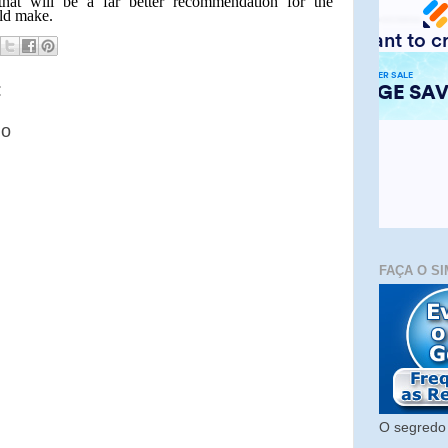
that will be a far better recommendation for the
uld make.
:
io
FAÇA O SI
O segredo 