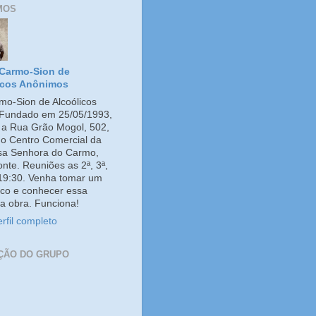
MOS
Carmo-Sion de
icos Anônimos
o-Sion de Alcoólicos
Fundado em 25/05/1993,
e a Rua Grão Mogol, 502,
no Centro Comercial da
ssa Senhora do Carmo,
onte. Reuniões as 2ª, 3ª,
 19:30. Venha tomar um
co e conhecer essa
a obra. Funciona!
rfil completo
ÇÃO DO GRUPO