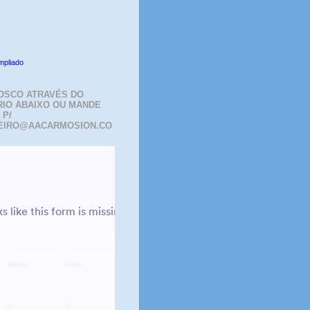
mpliado
OSCO ATRAVÉS DO
IO ABAIXO OU MANDE
 P/
EIRO@AACARMOSION.CO