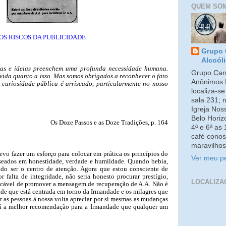
QUEM SO
OS RISCOS DA PUBLICIDADE
Grupo 
Alcoól
sas e ideias preenchem uma profunda necessidade humana.
Grupo Carm
vida quanto a isso. Mas somos obrigados a reconhecer o fato
Anônimos 
curiosidade pública é arriscado, particularmente no nosso
localiza-s
sala 231; 
Igreja No
Belo Horiz
Os Doze Passos e as Doze Tradições, p. 164
4ª e 6ª as
café conos
maravilhos
vo fazer um esforço para colocar em prática os princípios do
Ver meu pe
seados em honestidade, verdade e humildade. Quando bebia,
do ser o centro de atenção. Agora que estou consciente de
r falta de integridade, não seria honesto procurar prestígio,
LOCALIZA
icável de promover a mensagem de recuperação de A.A. Não é
ade que está centrada em torno da Irmandade e os milagres que
r as pessoas à nossa volta apreciar por si mesmas as mudanças
rá a melhor recomendação para a Irmandade que qualquer um