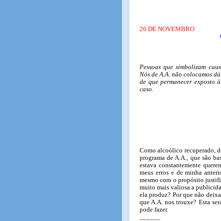
26 DE NOVEMBRO
Pessoas que simbolizam cau
Nós de A.A. não colocamos dú
de que permanecer exposto à 
caso.
Como alcoólico recuperado, de
programa de A.A., que são ba
estava constantemente queren
meus erros e de minha anterio
mesmo com o propósito justif
muito mais valiosa a publicid
ela produz? Por que não deixa
que A.A. nos trouxe? Esta se
pode fazer.
______