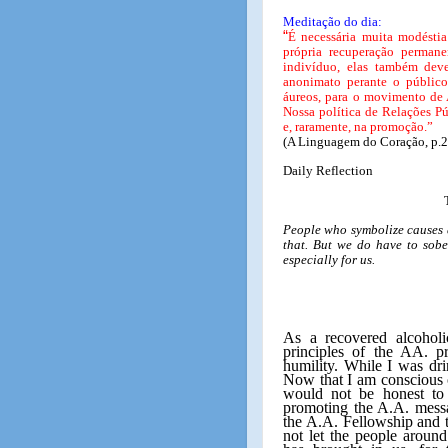
Meditação do dia:
“
É necessária muita modésti
própria recuperação permane
indivíduo, elas também dev
anonimato perante o público
áureos, para o movimento de 
Nossa política de Relações Pú
e, raramente, na promoção.”
(A Linguagem do Coração, p.2
Daily Reflection
People who symbolize causes a
that. But we do have to sober
especially for us.
As a recovered alcoholi
principles of the AA. p
humility. While I was dri
Now that I am conscious o
would not be honest to s
promoting the A.A. messag
the A.A. Fellowship and 
not let the people aroun