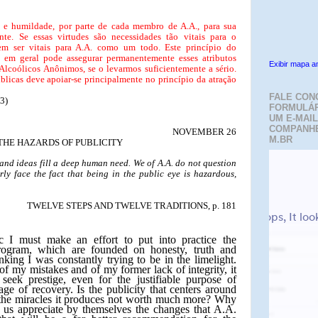
a e humildade, por parte de cada membro de A.A., para sua
nte. Se essas virtudes são necessidades tão vitais para o
em ser vitais para A.A. como um todo. Este princípio do
 em geral pode assegurar permanentemente esses atributos
Exibir mapa a
Alcoólicos Anônimos, se o levarmos suficientemente a sério.
blicas deve apoiar-se principalmente no princípio da atração
FALE CON
3)
FORMULÁR
UM E-MAIL
COMPANH
NOVEMBER 26
M.BR
THE HAZARDS OF PUBLICITY
nd ideas fill a deep human need. We of A.A. do not question
ly face the fact that being in the public eye is hazardous,
TWELVE STEPS AND TWELVE TRADITIONS, p. 181
c I must make an effort to put into practice the
rogram, which are founded on honesty, truth and
nking I was constantly trying to be in the limelight.
f my mistakes and of my former lack of integrity, it
eek prestige, even for the justifiable purpose of
e of recovery. Is the publicity that centers around
the miracles it produces not worth much more? Why
d us appreciate by themselves the changes that A.A.