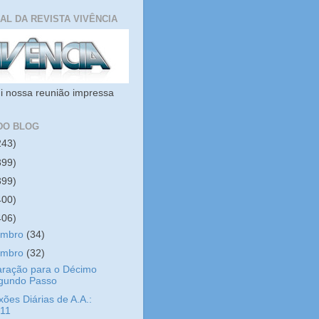
IAL DA REVISTA VIVÊNCIA
i nossa reunião impressa
DO BLOG
243)
399)
399)
400)
406)
embro
(34)
embro
(32)
aração para o Décimo
gundo Passo
xões Diárias de A.A.:
/11