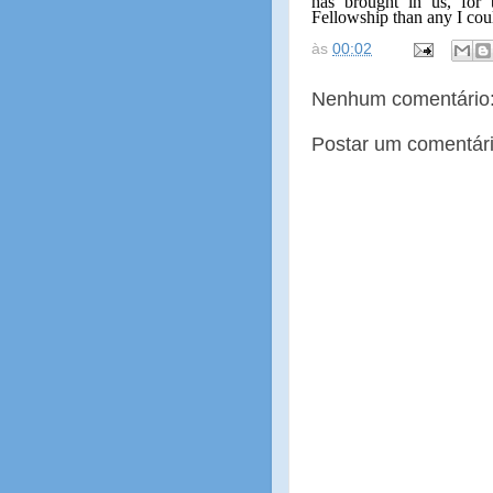
has brought in us, for 
Fellowship than any I co
às
00:02
Nenhum comentário
Postar um comentár