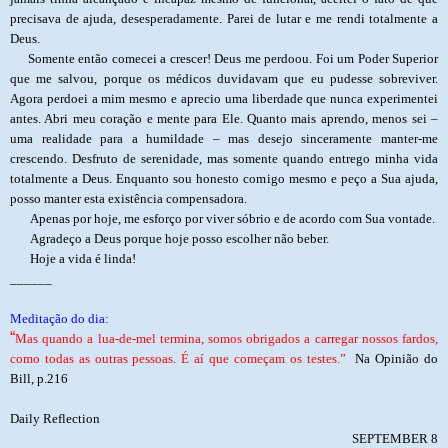
precisava de ajuda, desesperadamente. Parei de lutar e me rendi totalmente a
Deus.
Somente então comecei a crescer! Deus me perdoou. Foi um Poder Superior
que me salvou, porque os médicos duvidavam que eu pudesse sobreviver.
Agora perdoei a mim mesmo e aprecio uma liberdade que nunca experimentei
antes. Abri meu coração e mente para Ele. Quanto mais aprendo, menos sei –
uma realidade para a humildade – mas desejo sinceramente manter-me
crescendo. Desfruto de serenidade, mas somente quando entrego minha vida
totalmente a Deus. Enquanto sou honesto comigo mesmo e peço a Sua ajuda,
posso manter esta existência compensadora.
Apenas por hoje, me esforço por viver sóbrio e de acordo com Sua vontade.
Agradeço a Deus porque hoje posso escolher não beber.
Hoje a vida é linda!
______
Meditação do dia:
“
Mas quando a lua-de-mel termina, somos obrigados a carregar nossos fardos,
como todas as outras pessoas. É aí que começam os testes.”
Na Opinião do
Bill, p.216
Daily Reflection
SEPTEMBER 8