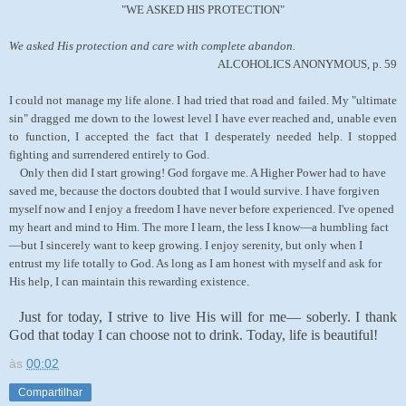
"WE ASKED HIS PROTECTION"
We asked His protection and care with complete abandon.
ALCOHOLICS ANONYMOUS, p. 59
I could not manage my life alone. I had tried that road and failed. My "ultimate
sin" dragged me down to the lowest level I have ever reached and, unable even
to function, I accepted the fact that I desperately needed help. I stopped
fighting and surrendered entirely to God.
Only then did I start growing! God forgave me. A Higher Power had to have
saved me, because the doctors doubted that I would survive. I have forgiven
myself now and I enjoy a freedom I have never before experienced. I've opened
my heart and mind to Him. The more I learn, the less I know—a humbling fact
—but I sincerely want to keep growing. I enjoy serenity, but only when I
entrust my life totally to God. As long as I am honest with myself and ask for
His help, I can maintain this rewarding existence.
Just for today, I strive to live His will for me— soberly. I thank
God that today I can choose not to drink. Today, life is beautiful!
às
00:02
Compartilhar