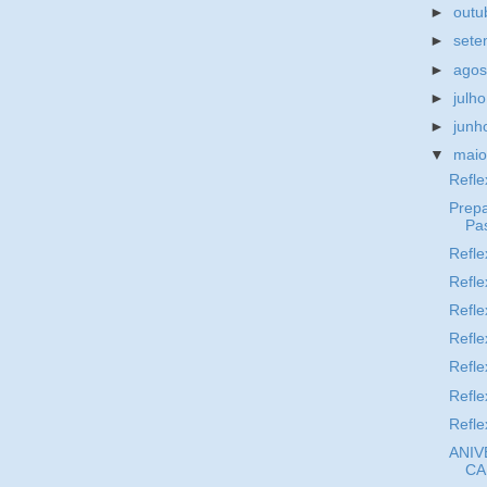
►
outu
►
set
►
ago
►
julh
►
jun
▼
mai
Refle
Prepa
Pa
Refle
Refle
Refle
Refle
Refle
Refle
Refle
ANIV
CA