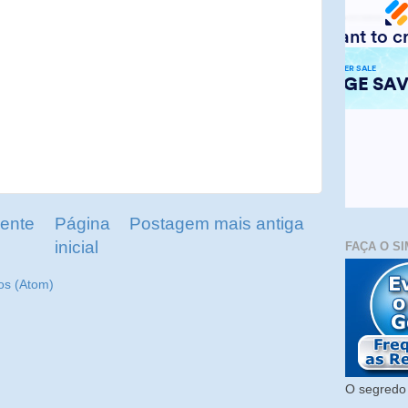
ente
Página
Postagem mais antiga
inicial
FAÇA O SI
os (Atom)
O segredo 