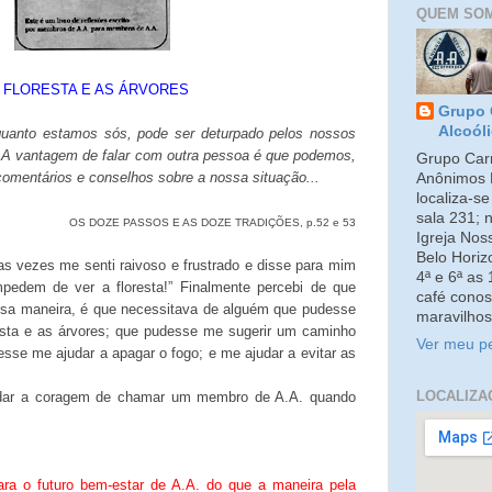
QUEM SO
 FLORESTA E AS ÁRVORES
Grupo 
Alcoól
nquanto estamos sós, pode ser deturpado pelos nossos
s. A vantagem de falar com outra pessoa é que podemos,
Grupo Carm
 comentários e conselhos sobre a nossa situação...
Anônimos 
localiza-s
sala 231; 
OS DOZE PASSOS E AS DOZE TRADIÇÕES, p.52 e 53
Igreja No
Belo Horiz
s vezes me senti raivoso e frustrado e disse para mim
4ª e 6ª as
edem de ver a floresta!” Finalmente percebi de que
café conos
ssa maneira, é que necessitava de alguém que pudesse
maravilhos
esta e as árvores; que pudesse me sugerir um caminho
Ver meu pe
esse me ajudar a apagar o fogo; e me ajudar a evitar as
LOCALIZA
dar a coragem de chamar um membro de A.A. quando
ra o futuro bem-estar de A.A. do que a maneira pela