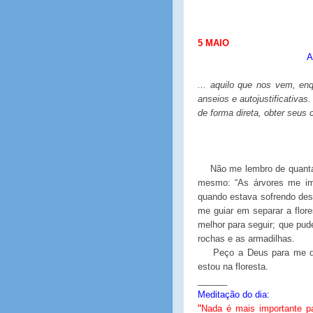
5 MAIO
A
... aquilo que nos vem, e
anseios e autojustificativa
de forma direta, obter seus
Não me lembro de quanta
mesmo: “As árvores me imp
quando estava sofrendo de
me guiar em separar a flor
melhor para seguir; que pud
rochas e as armadilhas.
Peço a Deus para me 
estou na floresta.
______
Meditação do dia:
“
Nada é mais importante pa