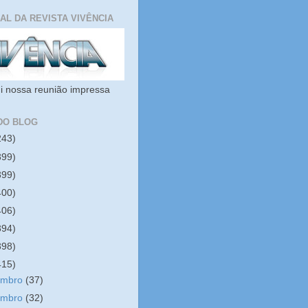
IAL DA REVISTA VIVÊNCIA
i nossa reunião impressa
DO BLOG
243)
399)
399)
400)
406)
394)
398)
415)
embro
(37)
embro
(32)