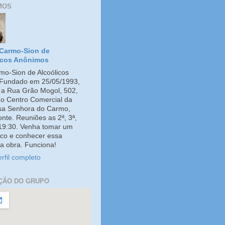
MOS
Carmo-Sion de
icos Anônimos
o-Sion de Alcoólicos
Fundado em 25/05/1993,
e a Rua Grão Mogol, 502,
no Centro Comercial da
ssa Senhora do Carmo,
onte. Reuniões as 2ª, 3ª,
 19:30. Venha tomar um
co e conhecer essa
a obra. Funciona!
rfil completo
ÇÃO DO GRUPO