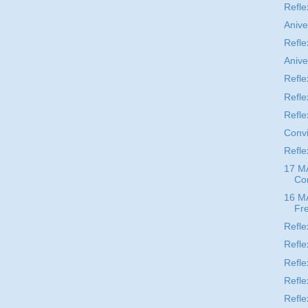
Refle
Aniv
Refle
Aniv
Refle
Refle
Refle
Convi
Refle
17 M
Com
16 M
Fr
Refle
Refle
Refle
Refle
Refle