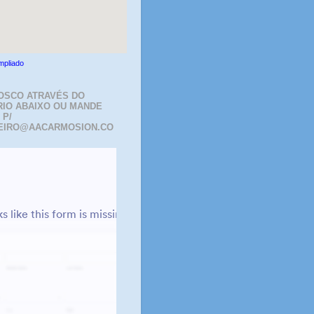
mpliado
OSCO ATRAVÉS DO
IO ABAIXO OU MANDE
 P/
EIRO@AACARMOSION.CO