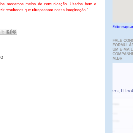
o dos modernos meios de comunicação. Usados bem e
zir resultados que ultrapassam nossa imaginação.”
Exibir mapa a
FALE CON
:
FORMULÁR
UM E-MAIL
COMPANH
io
M.BR