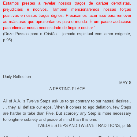
Estamos prestes a revelar nossos traços de caráter derrotistas,
prejudiciais e nocivos. Também mencionaremos nossas forças
positivas e nossos traços dignos. Precisamos fazer isso para remover
as máscaras que apresentamos para o mundo. É um passo audacioso
para eliminar nossa necessidade de fingir e ocultar.”
(Doze Passos para o Cristão – jornada espiritual com amor exigente,
p.95)
Daily Reflection
MAY 8
A RESTING PLACE
All of A.A. 's Twelve Steps ask us to go contrary to our natural desires .
. . they all deflate our egos. When it comes to ego deflation, few Steps
are harder to take than Five. But scarcely any Step is more necessary
to longtime sobriety and peace of mind than this one.
TWELVE STEPS AND TWELVE TRADITIONS, p. 55