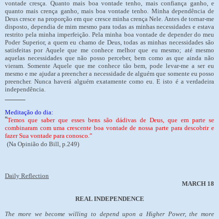
vontade cresça. Quanto mais boa vontade tenho, mais confiança ganho, e
quanto mais crença ganho, mais boa vontade tenho. Minha dependência de
Deus cresce na proporção em que cresce minha crença Nele. Antes de tornar-me
disposto, dependia de mim mesmo para todas as minhas necessidades e estava
restrito pela minha imperfeição. Pela minha boa vontade de depender do meu
Poder Superior, a quem eu chamo de Deus, todas as minhas necessidades são
satisfeitas por Aquele que me conhece melhor que eu mesmo; até mesmo
aquelas necessidades que não posso perceber, bem como as que ainda não
vieram. Somente Aquele que me conhece tão bem, pode levar-me a ser eu
mesmo e me ajudar a preencher a necessidade de alguém que somente eu posso
preencher. Nunca haverá alguém exatamente como eu. E isto é a verdadeira
independência.
______
Meditação do dia:
“
Temos que saber que esses bens são dádivas de Deus, que em parte se
combinaram com uma crescente boa vontade de nossa parte para descobrir e
fazer Sua vontade para conosco.”
(Na Opinião do Bill, p.249)
Daily Reflection
MARCH 18
REAL INDEPENDENCE
The more we become willing to depend upon a Higher Power, the more