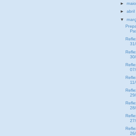
►
mai
►
abri
▼
mar
Prepa
Pa
Refle
31
Refle
30
Refle
07
Refle
11
Refle
29
Refle
28
Refle
27
Refle
26