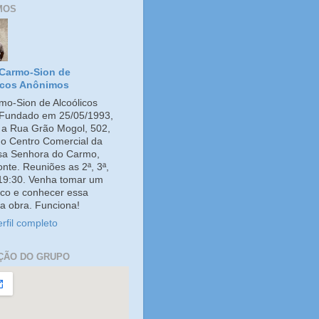
MOS
Carmo-Sion de
icos Anônimos
o-Sion de Alcoólicos
Fundado em 25/05/1993,
e a Rua Grão Mogol, 502,
no Centro Comercial da
ssa Senhora do Carmo,
onte. Reuniões as 2ª, 3ª,
 19:30. Venha tomar um
co e conhecer essa
a obra. Funciona!
rfil completo
ÇÃO DO GRUPO