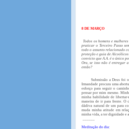
8 DE MARÇO
Todos os homens e mulheres
praticar o Terceiro Passo s
todo o assunto relacionado c
proteção e guia de Alcoólico
convicto que A.A. é o único p
Ora, se isso não é entregar 
então?
Submissão a Deus foi o
Irmandade procura uma abertu
esforço para seguir o caminh
pensar por mim mesmo. Minha
minha habilidade de liberta
maneira de ir para frente. O
dádiva natural de um para co
muda minha atitude em rela
minha vida, a ter dignidade e 
______
Meditação do dia: