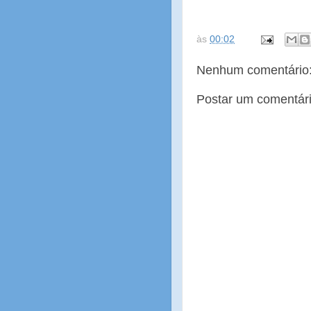
às
00:02
Nenhum comentário
Postar um comentár