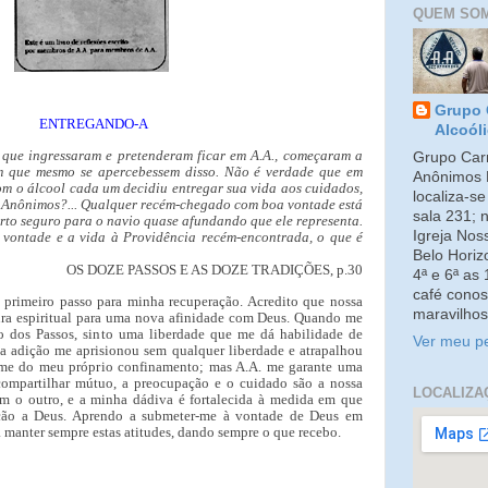
QUEM SO
Grupo 
ENTREGANDO-A
Alcoól
 que ingressaram e pretenderam ficar em A.A., começaram a
Grupo Carm
em que mesmo se apercebessem disso. Não é verdade que em
Anônimos 
om o álcool cada um decidiu entregar sua vida aos cuidados,
localiza-s
s Anônimos?... Qualquer recém-chegado com boa vontade está
sala 231; 
orto seguro para o navio quase afundando que ele representa.
Igreja No
a vontade e a vida à Providência recém-encontrada, o que é
Belo Horiz
OS DOZE PASSOS E AS DOZE TRADIÇÕES, p.30
4ª e 6ª as
café conos
 primeiro passo para minha recuperação. Acredito que nossa
maravilhos
ra espiritual para uma nova afinidade com Deus. Quando me
o dos Passos, sinto uma liberdade que me dá habilidade de
Ver meu pe
 adição me aprisionou sem qualquer liberdade e atrapalhou
r-me do meu próprio confinamento; mas A.A. me garante uma
 compartilhar mútuo, a preocupação e o cuidado são a nossa
LOCALIZA
m o outro, e a minha dádiva é fortalecida à medida em que
ção a Deus. Aprendo a submeter-me à vontade de Deus em
a manter sempre estas atitudes, dando sempre o que recebo.