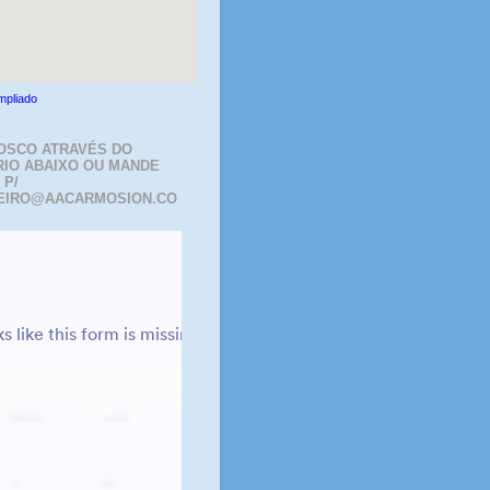
mpliado
OSCO ATRAVÉS DO
IO ABAIXO OU MANDE
 P/
EIRO@AACARMOSION.CO