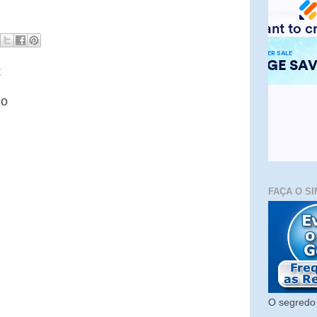
:
io
FAÇA O SI
O segredo 