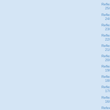
Refle
25
Refle
24
Refle
23
Refle
22
Refle
21
Refle
20
Refle
19
Refle
18
Refle
17
Refle
16
Refex