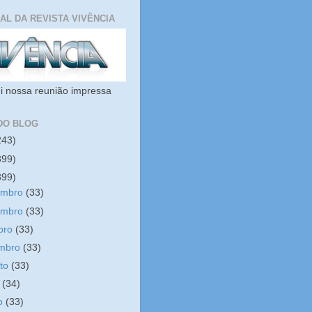
IAL DA REVISTA VIVÊNCIA
i nossa reunião impressa
DO BLOG
243)
399)
399)
embro
(33)
embro
(33)
bro
(33)
embro
(33)
sto
(33)
o
(34)
ho
(33)