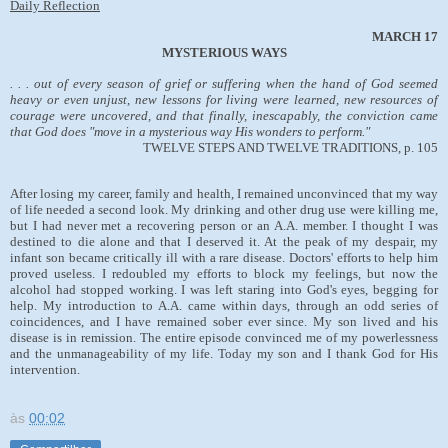
Daily Reflection
MARCH 17
MYSTERIOUS WAYS
. . . out of every season of grief or suffering when the hand of God seemed
heavy or even unjust, new lessons for living were learned, new resources of
courage were uncovered, and that finally, inescapably, the conviction came
that God does "move in a mysterious way His wonders to perform."
TWELVE STEPS AND TWELVE TRADITIONS, p. 105
After losing my career, family and health, I remained unconvinced that my way
of life needed a second look. My drinking and other drug use were killing me,
but I had never met a recovering person or an A.A. member. I thought I was
destined to die alone and that I deserved it. At the peak of my despair, my
infant son became critically ill with a rare disease. Doctors' efforts to help him
proved useless. I redoubled my efforts to block my feelings, but now the
alcohol had stopped working. I was left staring into God's eyes, begging for
help. My introduction to A.A. came within days, through an odd series of
coincidences, and I have remained sober ever since. My son lived and his
disease is in remission. The entire episode convinced me of my powerlessness
and the unmanageability of my life. Today my son and I thank God for His
intervention.
às
00:02