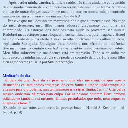
Após perder minha carreira, família e saúde, não tinha ainda me convencido
de que minha maneira de viver precisava ser vista de uma nova forma. A bebida
e o uso de outras drogas estavam me matando, mas eu nunca tinha encontrado
uma pessoa em recuperação ou um membro de A.A.
Pensava que meu destino era morrer sozinho e que eu merecia isso. No auge
do meu desespero, meu filho menor adoeceu gravemente com uma rara
enfermidade. Os esforços dos médicos para ajudá-lo provaram ser inúteis.
Redobrei meus esforços para bloquear meus sentimentos, porém, agora o álcool
havia deixado de surtir efeito. Estava só olhando fixamente os olhos de Deus,
suplicando Sua ajuda. Em alguns dias, devido a uma série de coincidências
tive meu primeiro contato com A.A. e desde então tenho permanecido sóbrio.
Meu filho sobreviveu e sua doença está em regressão. Todo o episódio me
convenceu da minha impotência e da perda de controle da vida. Hoje meu filho
e eu agradecemos a Deus por Sua intervenção.
______
Meditação do dia:
“
A ideia de que Deus dá às pessoas o que elas merecem, de que nossos
desmandos causam nossas desgraças, de certa forma é uma solução tranquila e
atraente para o problema, mas tem numerosas e sérias limitações. (...) Cria culpa
mesmo onde não há razão para culpa. Faz as pessoas odiarem Deus, embora
odiando-se também a si mesmos. E, mais perturbador que tudo, nem sequer se
adapta aos fatos .”
(Quando coisas ruins acontecem às pessoas boas – Harold S. Kushner – ed.
Nobel, p.19)