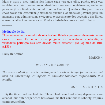
Mais e mais o meu jardim fica limpo cada vez que olho, porém, toda vez
também encontro novas ervas daninhas crescendo rapidamente, onde eu
pensava já ter finalmente cortado com a lâmina. Quando volto para tirar as
ervas novas que cresceram (é mais fácil quando elas ainda são jovens), paro um
momento para admirar como é vigoroso o crescimento dos vegetais e das flores,
e meu trabalho é recompensado. Minha sobriedade cresce e produz frutos.
______
Meditação do dia:
“
Aparentemente o caminho da relativa humildade e progresso deve estar entre
esses extremos. Em nosso lento progresso em abandonar a rebeldia, a
verdadeira perfeição está sem dúvida muito distante.” (Na Opinião do Bill,
p.159)
Daily Reflection
MARCH 4
WEEDING THE GARDEN
The essence of all growth is a willingness to make a change for the better and
then an unremitting willingness to shoulder whatever responsibility this
entails.
AS BILL SEES IT, p. 115
By the time I had reached Step Three I had been freed of my dependence on
alcohol, but bitter experience has shown me that continuous sobriety requires
continuous effort.