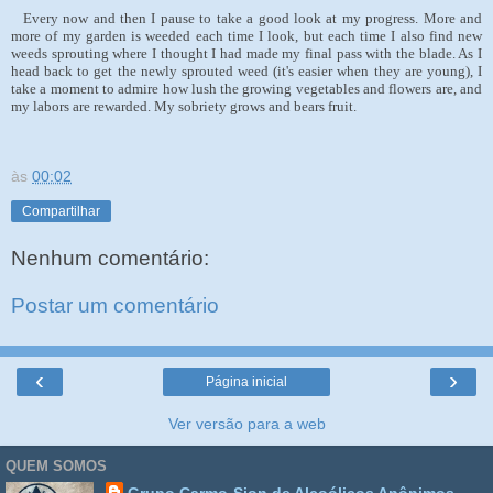
Every now and then I pause to take a good look at my progress. More and
more of my garden is weeded each time I look, but each time I also find new
weeds sprouting where I thought I had made my final pass with the blade. As I
head back to get the newly sprouted weed (it's easier when they are young), I
take a moment to admire how lush the growing vegetables and flowers are, and
my labors are rewarded. My sobriety grows and bears fruit.
às
00:02
Compartilhar
Nenhum comentário:
Postar um comentário
‹
›
Página inicial
Ver versão para a web
QUEM SOMOS
Grupo Carmo-Sion de Alcoólicos Anônimos