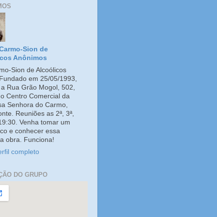
MOS
Carmo-Sion de
icos Anônimos
o-Sion de Alcoólicos
Fundado em 25/05/1993,
e a Rua Grão Mogol, 502,
no Centro Comercial da
ssa Senhora do Carmo,
onte. Reuniões as 2ª, 3ª,
 19:30. Venha tomar um
co e conhecer essa
a obra. Funciona!
rfil completo
ÇÃO DO GRUPO