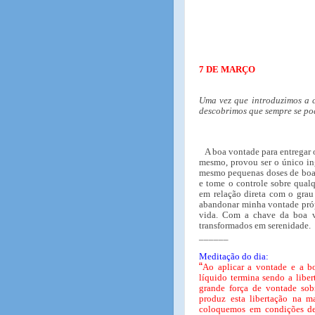
7 DE MARÇO
Uma vez que introduzimos a 
descobrimos que sempre se po
A boa vontade para entregar
mesmo, provou ser o único in
mesmo pequenas doses de boa v
e tome o controle sobre qual
em relação direta com o gra
abandonar minha vontade próp
vida. Com a chave da boa v
transformados em serenidade.
______
Meditação do dia:
“
Ao aplicar a vontade e a b
líquido termina sendo a libe
grande força de vontade sob
produz esta libertação na m
coloquemos em condições de 