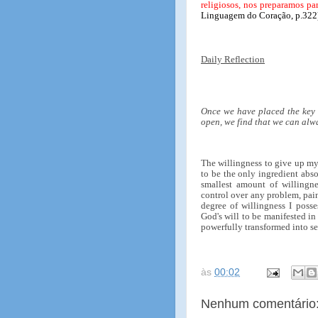
religiosos, nos preparamos pa
Linguagem do Coração, p.322
Daily Reflection
Once we have placed the key o
open, we find that we can alw
The willingness to give up my 
to be the only ingredient abs
smallest amount of willingnes
control over any problem, pain,
degree of willingness I poss
God's will to be manifested in
powerfully transformed into se
às
00:02
Nenhum comentário