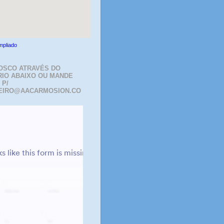
mpliado
OSCO ATRAVÉS DO
IO ABAIXO OU MANDE
 P/
EIRO@AACARMOSION.CO