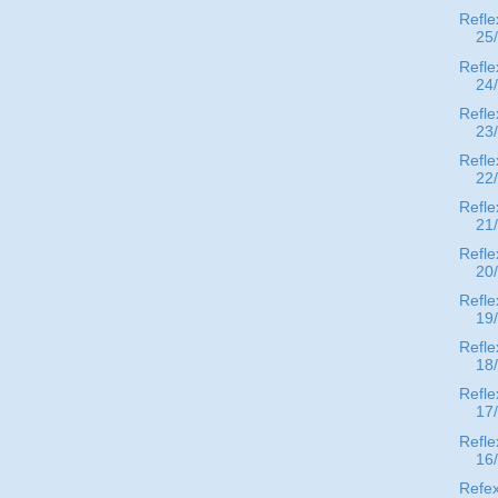
Refle
25
Refle
24
Refle
23
Refle
22
Refle
21
Refle
20
Refle
19
Refle
18
Refle
17
Refle
16
Refex