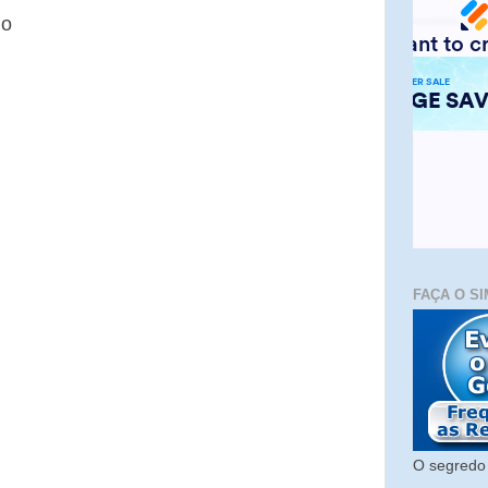
io
FAÇA O SI
O segredo 