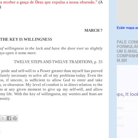
ra receber a graça de Deus que expulsa a nossa obsessão.”
(A
)
Exibir mapa a
MARCH 7
THE KEY IS WILLINGNESS
FALE CON
FORMULÁR
f willingness in the lock and have the door ever so slightly
UM E-MAIL
ays open it some more.
COMPANH
M.BR
TWELVE STEPS AND TWELVE TRADITIONS, p. 35
pride and self-will to a Power greater than myself has proved
olutely necessary to solve all of my problems today. Even the
s, if sincere, is sufficient to allow God to enter and take
 or obsession. My level of comfort is in direct relation to the
ess at any given moment to give up my self-will, and allow
 my life. With the key of willingness, my worries and fears are
renity.
: