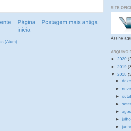
SITE OFIC
ente
Página
Postagem mais antiga
inicial
Assine aqu
os (Atom)
ARQUIVO 
►
2020
(
►
2019
(
▼
2018
(
►
dez
►
nov
►
outu
►
set
►
ago
►
julh
►
jun