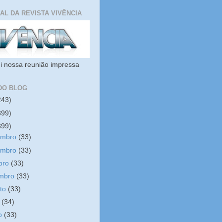
IAL DA REVISTA VIVÊNCIA
i nossa reunião impressa
DO BLOG
243)
399)
399)
embro
(33)
embro
(33)
bro
(33)
embro
(33)
sto
(33)
o
(34)
ho
(33)