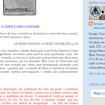
QUEM SO
Grupo 
A CHAVE É A BOA VONTADE
Alcoól
chave da boa vontade na fechadura e entreabrimos a porta,
Grupo Carm
de abrir um pouco mais.
Anônimos 
localiza-s
OS DOZE PASSOS E AS DOZE TRADIÇÕES, p.30
sala 231; 
 o meu orgulho e minha obstinação a um Poder Superior a mim
Igreja No
grediente necessário para resolver meus problemas hoje. Até
Belo Horiz
ontade, se sincera, é suficiente para permitir que Deus entre
4ª e 6ª as
quer problema, dor ou obsessão. Meu nível de bem-estar está
café conos
u de boa vontade que tenho num determinado momento para
maravilhos
ria, e permitir que a vontade de Deus se manifeste em minha
ontade, minhas preocupações e medos são poderosamente
Ver meu pe
LOCALIZA
oa disposição aos problemas da vida em geral, o resultado
rtação do desejo de beber, e assim nos evitamos exercer uma
re o problema do álcool. É impossível explicar porque se
aioria de nós. Se nos devolve a candura, sempre que nos
receber esta dádiva de recuperação – ou, dito em termos