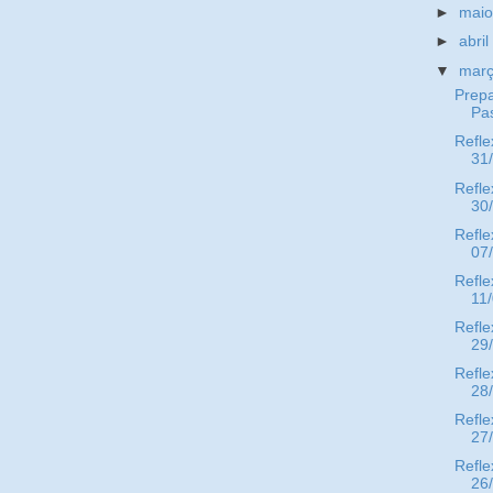
►
mai
►
abri
▼
mar
Prepa
Pa
Refle
31
Refle
30
Refle
07
Refle
11
Refle
29
Refle
28
Refle
27
Refle
26