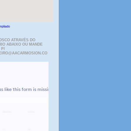
mpliado
OSCO ATRAVÉS DO
IO ABAIXO OU MANDE
 P/
EIRO@AACARMOSION.CO