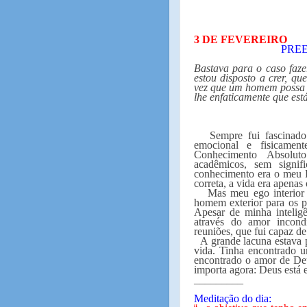
3 DE FEVEREIRO
PRE
Bastava para o caso faz
estou disposto a crer, 
vez que um homem possa r
lhe enfaticamente que est
Sempre fui fascinado
emocional e fisicamen
Conhecimento Absoluto
acadêmicos, sem signi
conhecimento era o meu 
correta, a vida era apenas
Mas meu ego interior
homem exterior para os p
Apesar de minha inteligê
através do amor incon
reuniões, que fui capaz d
A grande lacuna estava 
vida. Tinha encontrado 
encontrado o amor de De
importa agora: Deus está
_________
Meditação do dia: