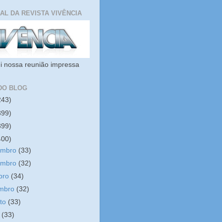
IAL DA REVISTA VIVÊNCIA
i nossa reunião impressa
DO BLOG
243)
399)
399)
400)
embro
(33)
embro
(32)
bro
(34)
embro
(32)
sto
(33)
o
(33)