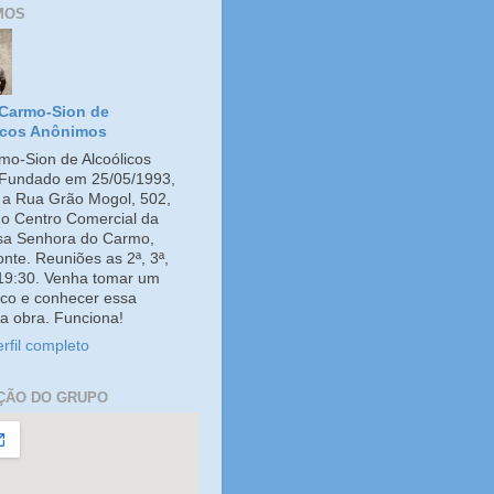
MOS
Carmo-Sion de
icos Anônimos
o-Sion de Alcoólicos
Fundado em 25/05/1993,
e a Rua Grão Mogol, 502,
no Centro Comercial da
ssa Senhora do Carmo,
onte. Reuniões as 2ª, 3ª,
 19:30. Venha tomar um
co e conhecer essa
a obra. Funciona!
rfil completo
ÇÃO DO GRUPO