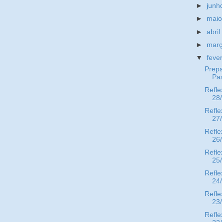
►
jun
►
mai
►
abri
►
mar
▼
feve
Prepa
Pa
Refle
28
Refle
27
Refle
26
Refle
25
Refle
24
Refle
23
Refle