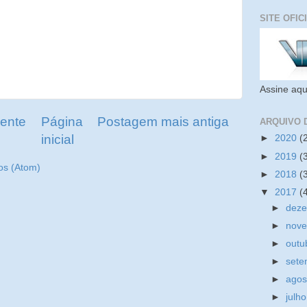
SITE OFIC
Assine aqu
ente
Página
Postagem mais antiga
ARQUIVO 
inicial
►
2020
(
►
2019
(
os (Atom)
►
2018
(
▼
2017
(
►
dez
►
nov
►
outu
►
set
►
ago
►
julh