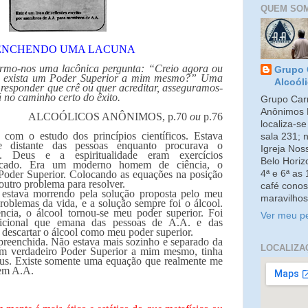
QUEM SO
ENCHENDO UMA LACUNA
ermo-nos uma lacônica pergunta: “Creio agora ou
Grupo 
que exista um Poder Superior a mim mesmo?” Uma
Alcoól
esponder que crê ou quer acreditar, asseguramos-
á no caminho certo do êxito.
Grupo Carm
Anônimos 
ALCOÓLICOS ANÔNIMOS, p.70
ou
p.76
localiza-s
 com o estudo dos princípios científicos. Estava
sala 231; 
te distante das pessoas enquanto procurava o
Igreja No
. Deus e a espiritualidade eram exercícios
Belo Horiz
ficado. Era um moderno homem de ciência, o
4ª e 6ª as
Poder Superior. Colocando as equações na posição
 outro problema para resolver.
café conos
 estava morrendo pela solução proposta pelo meu
maravilhos
roblemas da vida, e a solução sempre foi o álcool.
ncia, o álcool tornou-se meu poder superior. Foi
Ver meu pe
dicional que emana das pessoas de A.A. e das
e descartar o álcool como meu poder superior.
preenchida. Não estava mais sozinho e separado da
LOCALIZA
um verdadeiro Poder Superior a mim mesmo, tinha
us. Existe somente uma equação que realmente me
 em A.A.