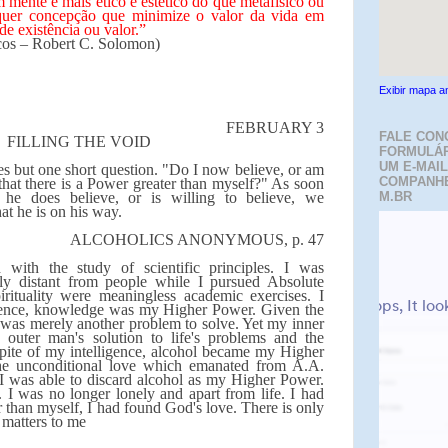
m mente é mais ético e estético do que metafísico ou
ualquer concepção que minimize o valor da vida em
de existência ou valor.”
icos – Robert C. Solomon)
Exibir mapa a
FEBRUARY 3
FALE CON
FILLING THE VOID
FORMULÁR
UM E-MAIL
s but one short question. "Do I now believe, or am
COMPANH
 that there is a Power greater than myself?" As soon
he does believe, or is willing to believe, we
M.BR
at he is on his way.
ALCOHOLICS ANONYMOUS, p. 47
 with the study of scientific principles. I was
lly distant from people while I pursued Absolute
ituality were meaningless academic exercises. I
ence, knowledge was my Higher Power. Given the
fe was merely another problem to solve. Yet my inner
outer man's solution to life's problems and the
spite of my intelligence, alcohol became my Higher
he unconditional love which emanated from A.A.
 I was able to discard alcohol as my Higher Power.
. I was no longer lonely and apart from life. I had
r than myself, I had found God's love. There is only
 matters to me