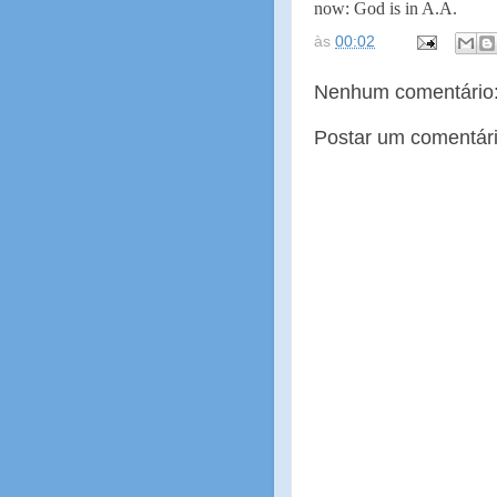
now: God is in A.A.
às
00:02
Nenhum comentário
Postar um comentár