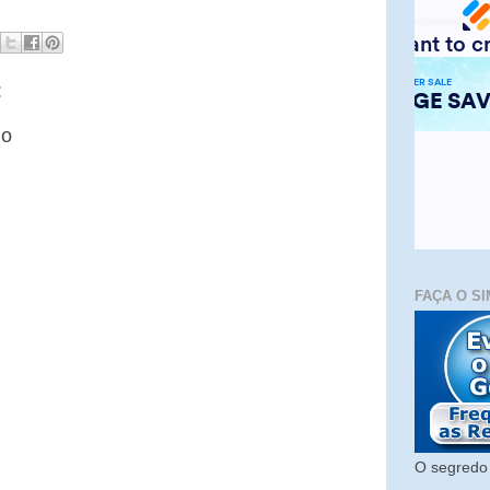
:
io
FAÇA O SI
O segredo 