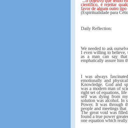
...o objetivo que tenho e
“
científico, é rejeitar q
favor de algum outro tipo 
(Espiritualidade para Cét
Daily Reflection:
We needed to ask ourselve
I even willing to believe,
as a man can say that 
emphatically assure him th
I was always fascinated
emotionally and physica
Knowledge. God and spir
was a modern man of sci
right set of equations, li
self was dying from my 
solution was alcohol. In 
Power. It was through t
people and meetings that
The great void was filled
found a true power greate
one equation which really