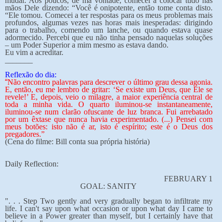
mudar. Aos poucos, de má vontade, comecei a colocar tudo nas
mãos Dele dizendo: “Você é onipotente, então tome conta disto.
“Ele tomou. Comecei a ter respostas para os meus problemas mais
profundos, algumas vezes nas horas mais inesperadas: dirigindo
para o trabalho, comendo um lanche, ou quando estava quase
adormecido. Percebi que eu não tinha pensado naquelas soluções
– um Poder Superior a mim mesmo as estava dando.
Eu vim a acreditar.
_______
Reflexão do dia:
“
Não encontro palavras para descrever o último grau dessa agonia.
E, então, eu me lembro de gritar: ‘Se existe um Deus, que Ele se
revele!’ E, depois, veio o milagre, a maior experiência central de
toda a minha vida. O quarto iluminou-se instantaneamente,
iluminou-se num clarão ofuscante de luz branca. Fui arrebatado
por um êxtase que nunca havia experimentado. (...) Pensei com
meus botões: isto não é ar, isto é espírito; este é o Deus dos
pregadores.”
(Cena do filme: Bill conta sua própria história)
Daily Reflection:
FEBRUARY 1
GOAL: SANITY
". . . Step Two gently and very gradually began to infiltrate my
life. I can't say upon what occasion or upon what day I came to
believe in a Power greater than myself, but I certainly have that