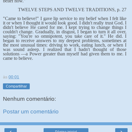
belief now."
TWELVE STEPS AND TWELVE TRADITIONS, p. 27
"Came to believe!" I gave lip service to my belief when I felt like
it or when I thought it would look good. I didn't really trust God. I
didn't believe He cared for me. I kept trying to change things I
couldn't change. Gradually, in disgust, I began to turn it all over,
saying: "You're so omnipotent, you take care of it." He did. I
began to receive answers to my deepest problems, sometimes at
the most unusual times: driving to work, eating lunch, or when I
was sound asleep. I realized that I hadn't thought of those
solutions —a Power greater than myself had given them to me. I
came to believe.
às
00:01
Compartilhar
Nenhum comentário:
Postar um comentário
‹
›
Página inicial