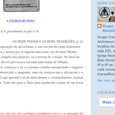
QUEM SO
A DÁDIVA DO RISO
Grupo 
Alcoól
A.A. geralmente se põe a rir.
Grupo Carm
OS DOZE PASSOS E AS DOZE TRADIÇÕES, p. 22
Anônimos 
localiza-s
uperação do alcoolismo, o riso era um dos mais dolorosos
sala 231; 
a, e sentia que se alguém mais risse, era de mim! Minha
Igreja No
simples dos prazeres, ou a leveza do coração. No final do
Belo Horiz
 álcool provocava em mim uma risada de bêbado.
4ª e 6ª as
. começou a rir e a mostrar a minha autopiedade e enganos
café conos
aborrecido e magoado, mas ele ensinou-me a aliviar-me e a
maravilhos
. Logo aprendi a rir de mim mesmo e, eventualmente, ensinar
Ver meu pe
m. Todo dia peço a Deus para ajudar-me a parar de me levar
LOCALIZA
sce um tipo de confiança totalmente novo, e a sensação de