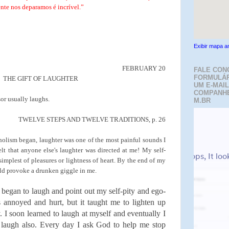
nte nos deparamos é incrível.”
Exibir mapa a
FEBRUARY 20
FALE CON
FORMULÁR
THE GIFT OF LAUGHTER
UM E-MAIL
COMPANH
sor usually laughs.
M.BR
TWELVE STEPS AND TWELVE TRADITIONS, p. 26
olism began, laughter was one of the most painful sounds I
lt that anyone else's laughter was directed at me! My self-
implest of pleasures or lightness of heart. By the end of my
ld provoke a drunken giggle in me.
egan to laugh and point out my self-pity and ego-
s annoyed and hurt, but it taught me to lighten up
 I soon learned to laugh at myself and eventually I
o laugh also. Every day I ask God to help me stop