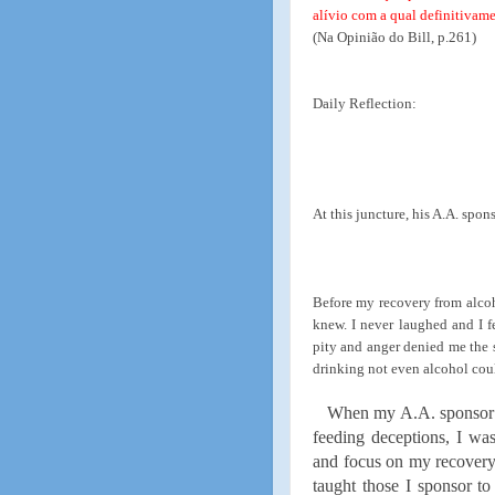
alívio com a qual definitivame
(Na Opinião do Bill, p.261)
Daily Reflection:
At this juncture, his A.A. spon
Before my recovery from alcoh
knew. I never laughed and I fe
pity and anger denied me the s
drinking not even alcohol cou
When my A.A. sponsor b
feeding deceptions, I wa
and focus on my recovery.
taught those I sponsor t