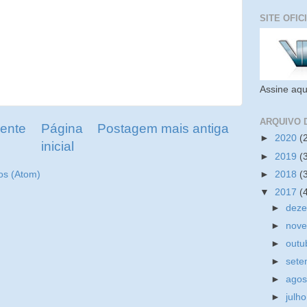
SITE OFIC
Assine aqu
ARQUIVO 
ente
Página
Postagem mais antiga
►
2020
(
inicial
►
2019
(
►
2018
(
os (Atom)
▼
2017
(
►
dez
►
nov
►
outu
►
set
►
ago
►
julh