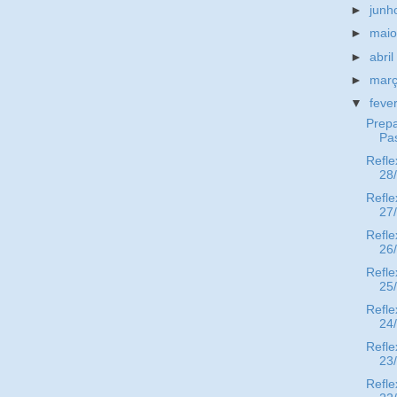
►
jun
►
mai
►
abri
►
mar
▼
feve
Prepa
Pa
Refle
28
Refle
27
Refle
26
Refle
25
Refle
24
Refle
23
Refle