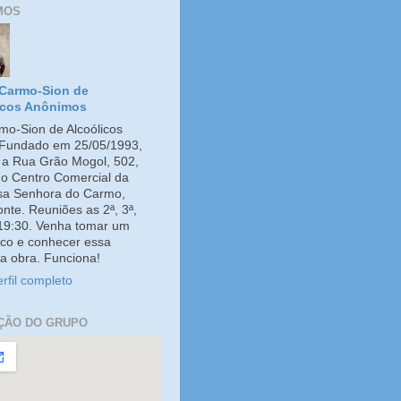
MOS
Carmo-Sion de
icos Anônimos
o-Sion de Alcoólicos
Fundado em 25/05/1993,
e a Rua Grão Mogol, 502,
no Centro Comercial da
ssa Senhora do Carmo,
onte. Reuniões as 2ª, 3ª,
 19:30. Venha tomar um
co e conhecer essa
a obra. Funciona!
rfil completo
ÇÃO DO GRUPO