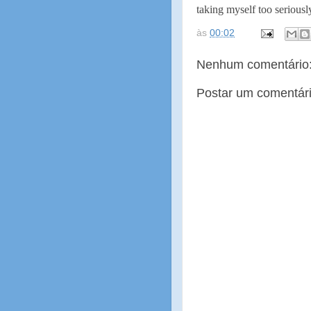
taking myself too seriousl
às
00:02
Nenhum comentário
Postar um comentár