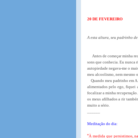
20 DE FEVEREIRO
A esta altura, seu padrinho de 
Antes de começar minha rec
sons que conhecia. Eu nunca ri
autopiedade negava-me o mais 
meu alcoolismo, nem mesmo o
Quando meu padrinho em A.A
alimentados pelo ego, fiquei 
focalizar a minha recuperação
os meus afilhados a rir també
muito a sério.
______
Meditação do dia:
“
À medida que persistimos, na