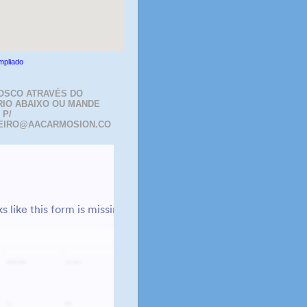
mpliado
OSCO ATRAVÉS DO
IO ABAIXO OU MANDE
 P/
EIRO@AACARMOSION.CO