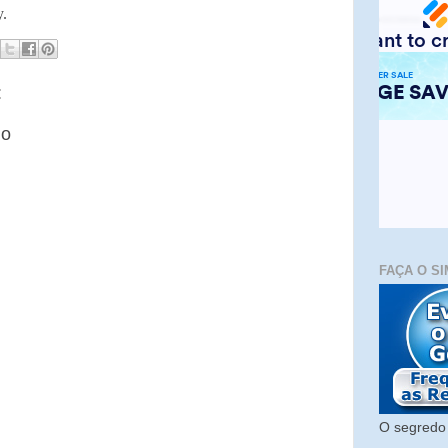
y.
:
io
FAÇA O SI
O segredo 