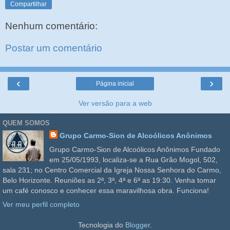
Compartilhar
Nenhum comentário:
Postar um comentário
‹
›
Página inicial
Ver versão para a web
QUEM SOMOS
Grupo Carmo-Sion de Alcoólicos Anônimos
Grupo Carmo-Sion de Alcoólicos Anônimos Fundado
em 25/05/1993, localiza-se a Rua Grão Mogol, 502,
sala 231; no Centro Comercial da Igreja Nossa Senhora do Carmo,
Belo Horizonte. Reuniões as 2ª, 3ª, 4ª e 6ª as 19:30. Venha tomar
um café conosco e conhecer essa maravilhosa obra. Funciona!
Ver meu perfil completo
Tecnologia do
Blogger
.