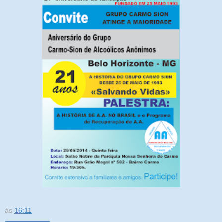
às
16:11