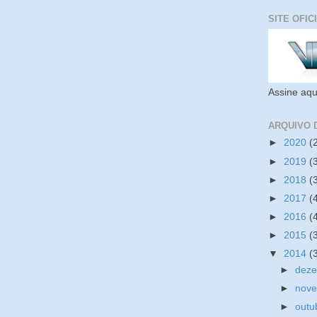
SITE OFIC
Assine aqu
ARQUIVO 
►
2020
(
►
2019
(
►
2018
(
►
2017
(
►
2016
(
►
2015
(
▼
2014
(
►
dez
►
nov
►
outu