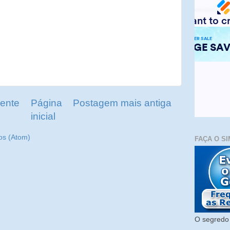
ente
Página
Postagem mais antiga
inicial
os (Atom)
FAÇA O SI
O segredo 