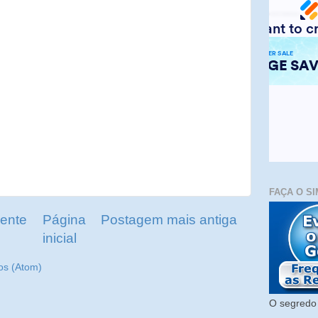
FAÇA O SI
ente
Página
Postagem mais antiga
inicial
os (Atom)
O segredo 