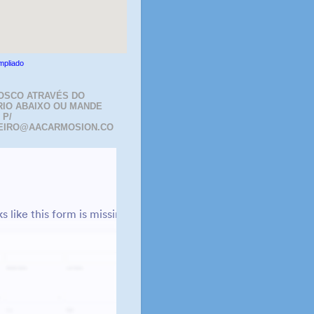
mpliado
OSCO ATRAVÉS DO
IO ABAIXO OU MANDE
 P/
EIRO@AACARMOSION.CO