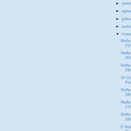
►
set
►
ago
►
julh
►
jun
▼
mai
Refle
31
Refle
30
Refle
29
XI Ci
Pas
Refle
28
Refle
27
Refle
26
É hoj