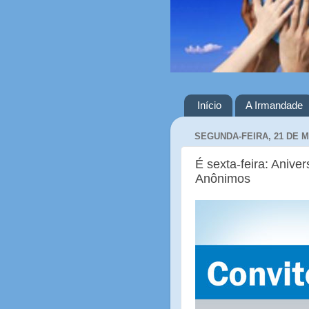
Início
A Irmandade
SEGUNDA-FEIRA, 21 DE M
É sexta-feira: Anive
Anônimos