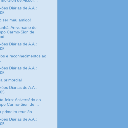
mo-Sion de Alcoóli...
xões Diárias de A.A.:
/05
o ser meu amigo!
nhã: Aniversário do
upo Carmo-Sion de
oó...
xões Diárias de A.A.:
/05
os e reconhecimentos ao
.
xões Diárias de A.A.:
/05
a primordial
xões Diárias de A.A.:
/05
ta-feira: Aniversário do
upo Carmo-Sion de ...
 primeira reunião
xões Diárias de A.A.:
/05