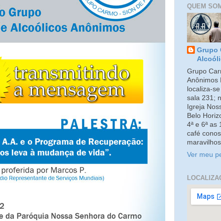
QUEM SO
Grupo 
Alcoól
Grupo Carm
Anônimos 
localiza-s
sala 231; 
Igreja No
Belo Horiz
4ª e 6ª as
café conos
maravilhos
Ver meu pe
LOCALIZA