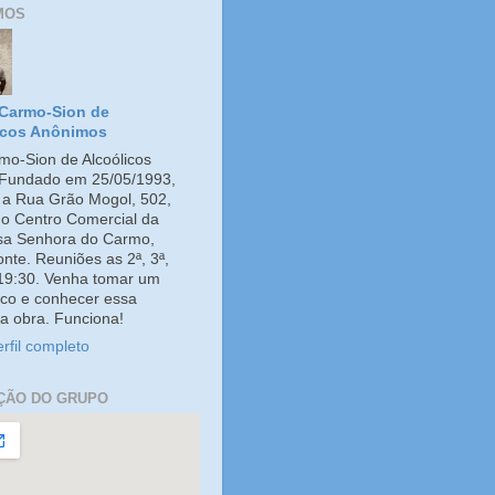
MOS
Carmo-Sion de
icos Anônimos
o-Sion de Alcoólicos
Fundado em 25/05/1993,
e a Rua Grão Mogol, 502,
no Centro Comercial da
ssa Senhora do Carmo,
onte. Reuniões as 2ª, 3ª,
 19:30. Venha tomar um
co e conhecer essa
a obra. Funciona!
rfil completo
ÇÃO DO GRUPO