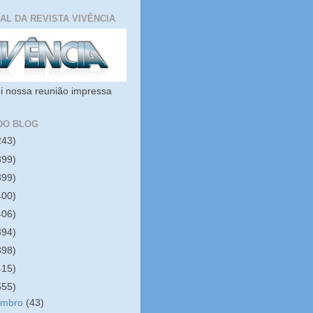
IAL DA REVISTA VIVÊNCIA
i nossa reunião impressa
DO BLOG
243)
399)
399)
400)
406)
394)
398)
415)
555)
embro
(43)