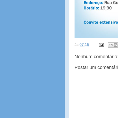
às
07:15
Nenhum comentário
Postar um comentár