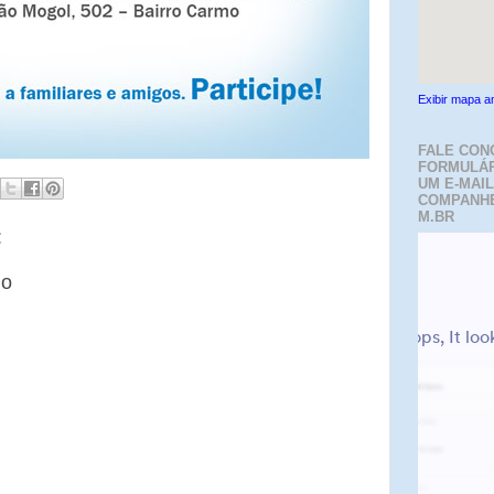
Exibir mapa a
FALE CON
FORMULÁR
UM E-MAIL
COMPANH
M.BR
:
io