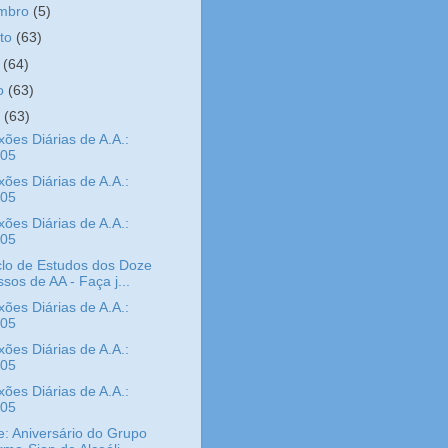
embro
(5)
sto
(63)
o
(64)
ho
(63)
o
(63)
xões Diárias de A.A.:
/05
xões Diárias de A.A.:
/05
xões Diárias de A.A.:
/05
clo de Estudos dos Doze
sos de AA - Faça j...
xões Diárias de A.A.:
/05
xões Diárias de A.A.:
/05
xões Diárias de A.A.:
/05
e: Aniversário do Grupo