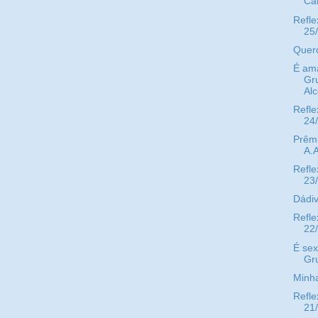
Car
Refle
25
Quer
É ama
Gr
Alc
Refle
24
Prêmi
A.A
Refle
23
Dádiv
Refle
22
É sex
Gr
Minha
Refle
21