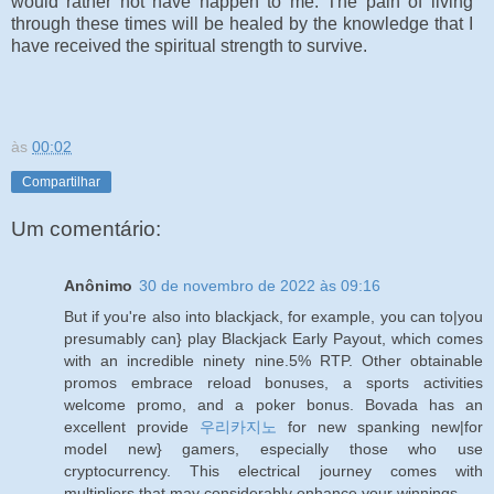
would rather not have happen to me. The pain of living
through these times will be healed by the knowledge that I
have received the spiritual strength to survive.
às
00:02
Compartilhar
Um comentário:
Anônimo
30 de novembro de 2022 às 09:16
But if you're also into blackjack, for example, you can to|you
presumably can} play Blackjack Early Payout, which comes
with an incredible ninety nine.5% RTP. Other obtainable
promos embrace reload bonuses, a sports activities
welcome promo, and a poker bonus. Bovada has an
excellent provide
우리카지노
for new spanking new|for
model new} gamers, especially those who use
cryptocurrency. This electrical journey comes with
multipliers that may considerably enhance your winnings.