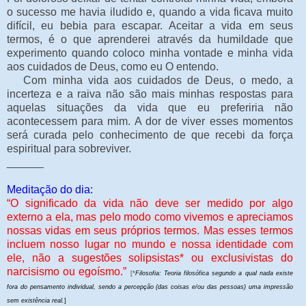
o sucesso me havia iludido e, quando a vida ficava muito
difícil, eu bebia para escapar. Aceitar a vida em seus
termos, é o que aprenderei através da humildade que
experimento quando coloco minha vontade e minha vida
aos cuidados de Deus, como eu O entendo.
Com minha vida aos cuidados de Deus, o medo, a
incerteza e a raiva não são mais minhas respostas para
aquelas situações da vida que eu preferiria não
acontecessem para mim. A dor de viver esses momentos
será curada pelo conhecimento de que recebi da força
espiritual para sobreviver.
______
Meditação do dia:
“O significado da vida não deve ser medido por algo
externo a ela, mas pelo modo como vivemos e apreciamos
nossas vidas em seus próprios termos. Mas esses termos
incluem nosso lugar no mundo e nossa identidade com
ele, não a sugestões solipsistas* ou exclusivistas do
narcisismo ou egoísmo.”
[*
Filosofia: Teoria filosófica segundo a qual nada existe
fora do pensamento individual, sendo a percepção (das coisas e/ou das pessoas) uma impressão
sem existência real.
]