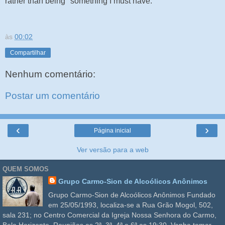
rather than being "something I must have."
às
00:02
Compartilhar
Nenhum comentário:
Postar um comentário
‹
›
Página inicial
Ver versão para a web
QUEM SOMOS
Grupo Carmo-Sion de Alcoólicos Anônimos
Grupo Carmo-Sion de Alcoólicos Anônimos Fundado
em 25/05/1993, localiza-se a Rua Grão Mogol, 502,
sala 231; no Centro Comercial da Igreja Nossa Senhora do Carmo,
Belo Horizonte. Reuniões as 2ª, 3ª, 4ª e 6ª as 19:30. Venha tomar