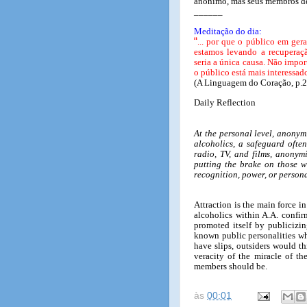
anônimo, mas seus membros de
______
Meditação do dia:
“
... por que o público em ger
estamos levando a recuperaç
seria a única causa. Não impo
o público está mais interessad
(A Linguagem do Coração, p.2
Daily Reflection
At the personal level, anonym
alcoholics, a safeguard often
radio, TV, and films, anonymi
putting the brake on those wh
recognition, power, or persona
Attraction is the main force i
alcoholics within A.A. confir
promoted itself by publicizin
known public personalities wh
have slips, outsiders would t
veracity of the miracle of t
members should be.
às
00:01