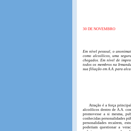
30 DE NOVEMBRO
Em nível pessoal, o anonimat
como alcoólicos, uma segura
chegados. Em nível de impre
todos os membros na Irmanda
sua filiação em A.A. para alc
Atração é a força princip
alcoólicos dentro de A.A. con
promovesse a si mesma, pub
conhecidas personalidades púb
personalidades recaírem, es
poderiam questionar a vera