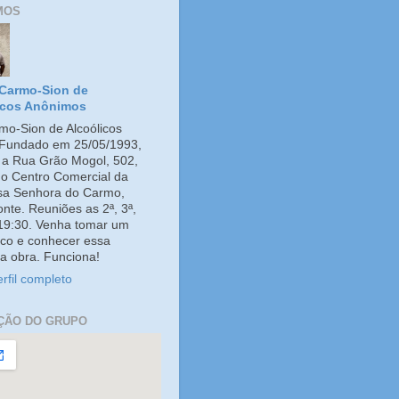
MOS
Carmo-Sion de
icos Anônimos
o-Sion de Alcoólicos
Fundado em 25/05/1993,
e a Rua Grão Mogol, 502,
no Centro Comercial da
ssa Senhora do Carmo,
onte. Reuniões as 2ª, 3ª,
 19:30. Venha tomar um
co e conhecer essa
a obra. Funciona!
rfil completo
ÇÃO DO GRUPO