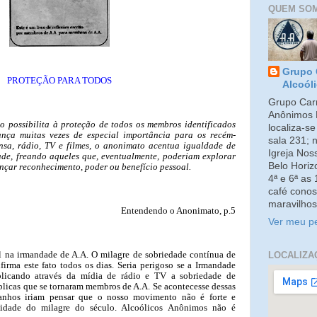
QUEM SO
Grupo 
PROTEÇÃO PARA TODOS
Alcoól
Grupo Carm
Anônimos 
o possibilita à proteção de todos os membros identificados
localiza-s
nça muitas vezes de especial importância para os recém-
sala 231; 
nsa, rádio, TV e filmes, o anonimato acentua igualdade de
Igreja No
de, freando aqueles que, eventualmente, poderiam explorar
Belo Horiz
ançar reconhecimento, poder ou benefício pessoal.
4ª e 6ª as
café conos
maravilhos
Entendendo o Anonimato, p.5
Ver meu pe
al na irmandade de A.A. O milagre de sobriedade contínua de
LOCALIZA
firma este fato todos os dias. Seria perigoso se a Irmandade
licando através da mídia de rádio e TV a sobriedade de
licas que se tornaram membros de A.A. Se acontecesse dessas
tranhos iriam pensar que o nosso movimento não é forte e
cidade do milagre do século. Alcoólicos Anônimos não é