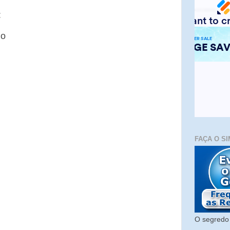
:
io
FAÇA O SI
O segredo 