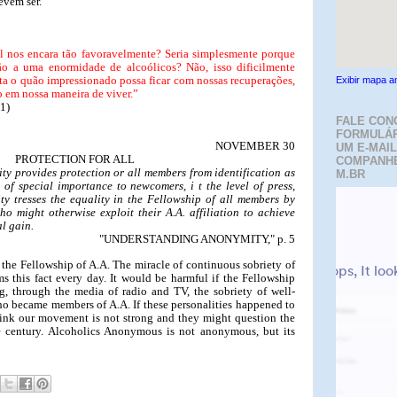
vem ser.
al nos encara tão favoravelmente? Seria simplesmente porque
ão a uma enormidade de alcoólicos? Não, isso dificilmente
rta o quão impressionado possa ficar com nossas recuperações,
Exibir mapa a
o em nossa maneira de viver.”
1)
FALE CON
FORMULÁR
NOVEMBER 30
UM E-MAIL
PROTECTION FOR ALL
COMPANH
ity provides protection or all members from identification as
M.BR
 of special importance to newcomers, i t the level of press,
ty tresses the equality in the Fellowship of all members by
o might otherwise exploit their A.A. affiliation to achieve
l gain.
"UNDERSTANDING ANONYMITY," p. 5
n the Fellowship of A.A. The miracle of continuous sobriety of
ms this fact every day. It would be harmful if the Fellowship
g, through the media of radio and TV, the sobriety of well-
o became members of A.A. If these personalities happened to
hink our movement is not strong and they might question the
he century. Alcoholics Anonymous is not anonymous, but its