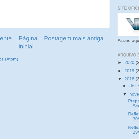
SITE OFIC
ente
Página
Postagem mais antiga
Assine aqu
inicial
ARQUIVO 
os (Atom)
►
2020
(
►
2019
(
▼
2018
(
►
dez
▼
nov
Prep
Se
Refle
30
Refle
29