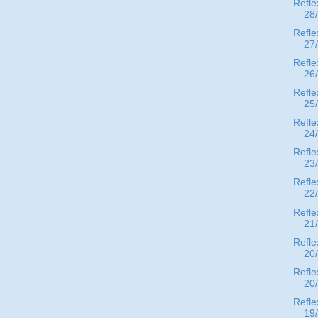
Refle
28
Refle
27
Refle
26
Refle
25
Refle
24
Refle
23
Refle
22
Refle
21
Refle
20
Refle
20
Refle
19