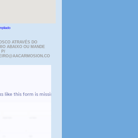
mpliado
OSCO ATRAVÉS DO
IO ABAIXO OU MANDE
 P/
EIRO@AACARMOSION.CO