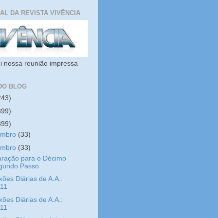
IAL DA REVISTA VIVÊNCIA
i nossa reunião impressa
DO BLOG
243)
399)
399)
embro
(33)
embro
(33)
aração para o Décimo
gundo Passo
xões Diárias de A.A.:
/11
xões Diárias de A.A.:
/11