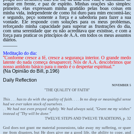
seguir em frente, e paz de espírito. Minhas orações são simples:
primeiro, elas expressam minha gratidão pelas boas coisas em
minha vida, independente de como foi duro para mim encontrá-las;
e segundo, peço somente a força e a sabedoria para fazer a sua
vontade. Ele responde com soluções para os meus problemas,
reforçando minha capacidade para superar as frustrações do dia,
com uma serenidade que eu não acreditava que existisse, e com a
força para praticar os princípios de A.A. em todos os meus assuntos
diários.
______
Meditação do dia:
“
Conforme cresce a fé, cresce a segurança interior. O grande medo
latente do nada começa desaparecer. Nós de A.A. descobrimos que
nosso antídoto básico para o medo é o despertar espiritual.”
(Na Opinião do Bill, p.196)
Daily Reflection
NOVEMBER 5
"THE QUALITY OF FAITH"
This . . . has to do with the quality of faith. . . . In no deep or meaningful sense
had we ever taken stock of ourselves. .
. . We had not even prayed rightly. We had always said, "Grant me my wishes"
instead of "Thy will be done."
TWELVE STEPS AND TWELVE TRADITIONS, p. 32
God does not grant me material possessions, take away my suffering, or spare
me from disasters, but He does give me a good life, the ability to cope, and