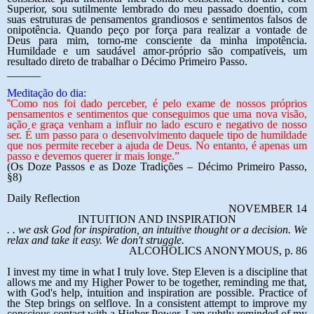
Superior, sou sutilmente lembrado do meu passado doentio, com
suas estruturas de pensamentos grandiosos e sentimentos falsos de
onipotência. Quando peço por força para realizar a vontade de
Deus para mim, torno-me consciente da minha impotência.
Humildade e um saudável amor-próprio são compatíveis, um
resultado direto de trabalhar o Décimo Primeiro Passo.
______
Meditação do dia:
“
Como nos foi dado perceber, é pelo exame de nossos próprios
pensamentos e sentimentos que conseguimos que uma nova visão,
ação e graça venham a influir no lado escuro e negativo de nosso
ser. É um passo para o desenvolvimento daquele tipo de humildade
que nos permite receber a ajuda de Deus. No entanto, é apenas um
passo e devemos querer ir mais longe.”
(Os Doze Passos e as Doze Tradições – Décimo Primeiro Passo,
§8)
Daily Reflection
NOVEMBER 14
INTUITION AND INSPIRATION
. . we ask God for inspiration, an intuitive thought or a decision. We
relax and take it easy. We don't struggle.
ALCOHOLICS ANONYMOUS, p. 86
I invest my time in what I truly love. Step Eleven is a discipline that
allows me and my Higher Power to be together, reminding me that,
with God's help, intuition and inspiration are possible. Practice of
the Step brings on selflove. In a consistent attempt to improve my
conscious contact with a Higher Power, I am subtly reminded of my