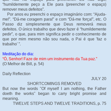
“humildemente peço a Ele para (preencher o espaço)
remover meus defeitos”.
Por anos eu preenchi o espaço imaginário com: “Ajuda-
me!”. “Dá-me coragem para!” e com “Dá-me força!”, etc. O
Passo diz simplesmente que Deus removerá meus
defeitos. O único trabalho que devo fazer é “humildemente
pedir”, o que, para mim significa pedir o conhecimento de
que por mim mesmo não sou nada, o Pai é que 'faz o
trabalho' ”.
Meditação do dia:
“Ó, Senhor! Faze de mim um instrumento da Tua paz.”
(O Melhor de Bill, p. 54)
Daily Reflection
JULY 20
SHORTCOMINGS REMOVED
But now the words "Of myself I am nothing, the Father
doeth the works" began to carry bright promise and
meaning.
TWELVE STEPS AND TWELVE TRADITIONS, p. 75