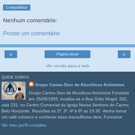
Compartilhar
Nenhum comentário:
Postar um comentário
‹
›
Página inicial
Ver versão para a web
QUEM SOMOS
Grupo Carmo-Sion de Alcoólicos Anônimos
Grupo Carmo-Sion de Alcoólicos Anônimos Fundado
em 25/05/1993, localiza-se a Rua Grão Mogol, 502,
sala 231; no Centro Comercial da Igreja Nossa Senhora do Carmo,
Belo Horizonte. Reuniões as 2ª, 3ª, 4ª e 6ª as 19:30. Venha tomar
um café conosco e conhecer essa maravilhosa obra. Funciona!
Ver meu perfil completo