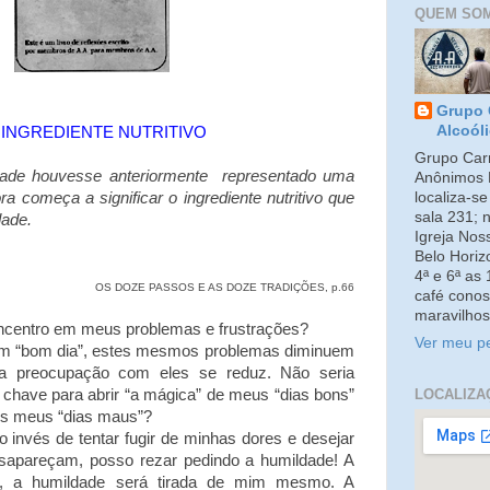
QUEM SO
Grupo 
Alcoól
INGREDIENTE NUTRITIVO
Grupo Carm
dade houvesse anteriormente representado uma
Anônimos 
localiza-s
ra começa a significar o ingrediente nutritivo que
sala 231; 
dade.
Igreja No
Belo Horiz
4ª e 6ª as
OS DOZE PASSOS E AS DOZE TRADIÇÕES, p.66
café conos
maravilhos
entro em meus problemas e frustrações?
Ver meu pe
 “bom dia”, estes mesmos problemas diminuem
a preocupação com eles se reduz. Não seria
LOCALIZA
 chave para abrir “a mágica” de meus “dias bons”
dos meus “dias maus”?
invés de tentar fugir de minhas dores e desejar
apareçam, posso rezar pedindo a humildade! A
r, a humildade será tirada de mim mesmo. A