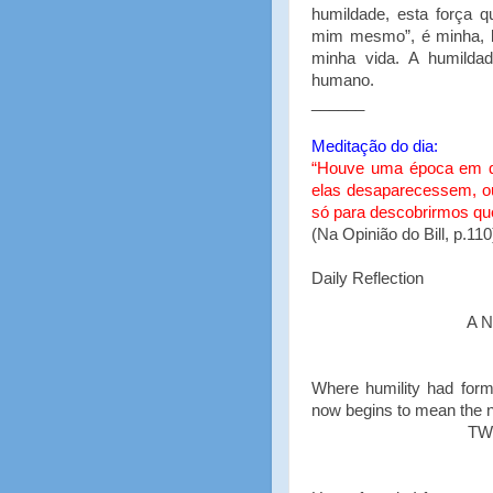
humildade, esta força 
mim mesmo”, é minha, ba
minha vida. A humilda
humano.
______
Meditação do dia:
“Houve uma época em qu
elas desaparecessem, o
só para descobrirmos que
(Na Opinião do Bill, p.110
Daily Reflection
A 
Where humility had forme
now begins to mean the no
TW