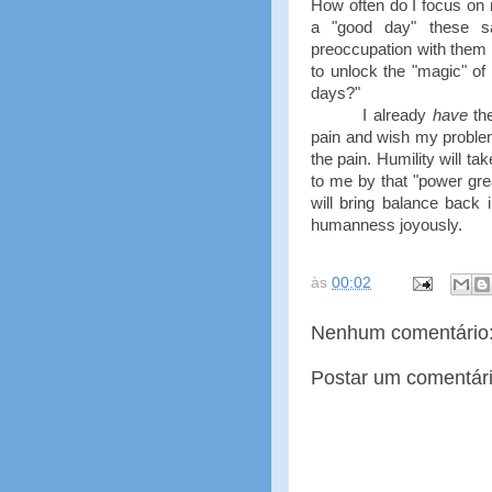
How often do I focus on
a "good day" these s
preoccupation with them d
to unlock the "magic" o
days?"
I already
have
the
pain and wish my problems
the pain. Humility will ta
to me by that "power grea
will bring balance back 
humanness joyously.
às
00:02
Nenhum comentário
Postar um comentár