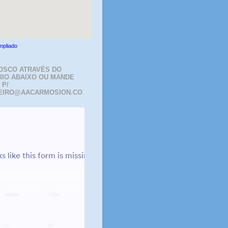
mpliado
OSCO ATRAVÉS DO
IO ABAIXO OU MANDE
 P/
EIRO@AACARMOSION.CO