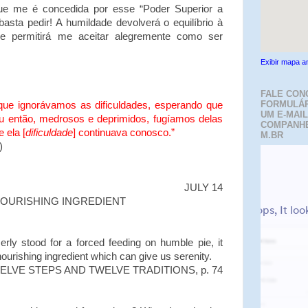
que me é concedida por esse “Poder Superior a
sta pedir! A humildade devolverá o equilíbrio à
de permitirá me aceitar alegremente como ser
Exibir mapa a
FALE CON
FORMULÁR
e ignorávamos as dificuldades, esperando que
UM E-MAIL
u então, medrosos e deprimidos, fugíamos delas
COMPANH
 ela [
dificuldade
] continuava conosco.”
M.BR
)
JULY 14
NOURISHING INGREDIENT
rly stood for a forced feeding on humble pie, it
urishing ingredient which can give us serenity.
ELVE STEPS AND TWELVE TRADITIONS, p. 74