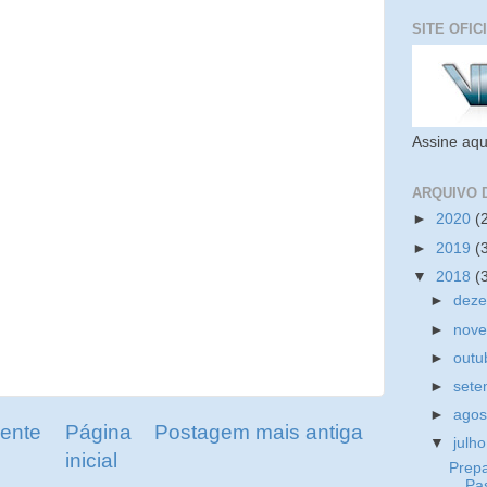
SITE OFIC
Assine aqu
ARQUIVO 
►
2020
(
►
2019
(
▼
2018
(
►
dez
►
nov
►
outu
►
set
►
ago
ente
Página
Postagem mais antiga
▼
julh
inicial
Prepa
Pa