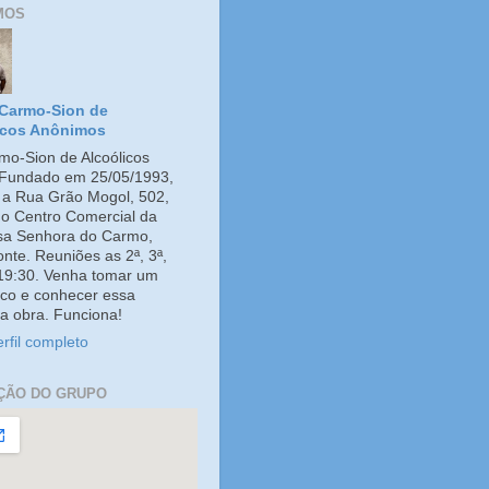
MOS
Carmo-Sion de
icos Anônimos
o-Sion de Alcoólicos
Fundado em 25/05/1993,
e a Rua Grão Mogol, 502,
no Centro Comercial da
ssa Senhora do Carmo,
onte. Reuniões as 2ª, 3ª,
 19:30. Venha tomar um
co e conhecer essa
a obra. Funciona!
rfil completo
ÇÃO DO GRUPO