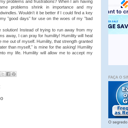
 my problems and frustrations? When I am having
ame problems shrink in importance and my
windles. Wouldn't it be better if I could find a key
f my "good days" for use on the woes of my "bad
 solution! Instead of trying to run away from my
 away, I can pray for humility! Humility will heal
ke me out of myself. Humility, that strength granted
ter than myself," is mine for the asking! Humility
into my life. Humility will allow me to accept my
FAÇA O SI
:
io
O segredo 