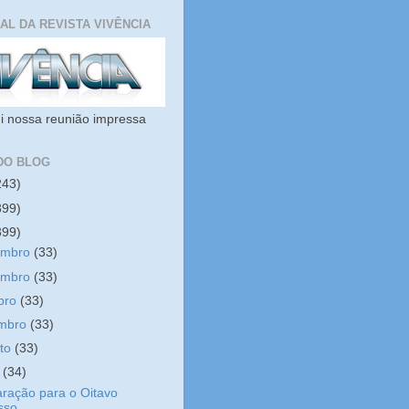
IAL DA REVISTA VIVÊNCIA
i nossa reunião impressa
DO BLOG
243)
399)
399)
embro
(33)
embro
(33)
bro
(33)
embro
(33)
sto
(33)
o
(34)
ração para o Oitavo
sso