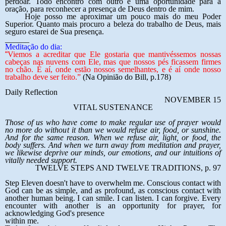
perdoar. Todo encontro com outro é uma oportunidade para a
oração, para reconhecer a presença de Deus dentro de mim.
Hoje posso me aproximar um pouco mais do meu Poder
Superior. Quanto mais procuro a beleza do trabalho de Deus, mais
seguro estarei de Sua presença.
______
Meditação do dia:
“
Viemos a acreditar que Ele gostaria que mantivéssemos nossas
cabeças nas nuvens com Ele, mas que nossos pés ficassem firmes
no chão. É aí, onde estão nossos semelhantes, e é aí onde nosso
trabalho deve ser feito.”
(Na Opinião do Bill, p.178)
Daily Reflection
NOVEMBER 15
VITAL SUSTENANCE
Those of us who have come to make regular use of prayer would
no more do without it than we would refuse air, food, or sunshine.
And for the same reason. When we refuse air, light, or food, the
body suffers. And when we turn away from meditation and prayer,
we likewise deprive our minds, our emotions, and our intuitions of
vitally needed support.
TWELVE STEPS AND TWELVE TRADITIONS, p. 97
Step Eleven doesn't have to overwhelm me. Conscious contact with
God can be as simple, and as profound, as conscious contact with
another human being. I can smile. I can listen. I can forgive. Every
encounter with another is an opportunity for prayer, for
acknowledging God's presence
within me.