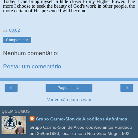
Today I can bring myself a little closer to my Higher Power. The
more I choose to seek the beauty of God's work in other people, the
more certain of His presence I will become.
às
00:02
Compartilhar
Nenhum comentário:
Postar um comentário
‹
›
Página inicial
Ver versão para a web
QUEM SOMOS
Grupo Carmo-Sion de Alcoólicos Anônimos
Grupo Carmo-Sion de Alcoólicos Anônimos Fundado
em 25/05/1993, localiza-se a Rua Grão Mogol, 502,