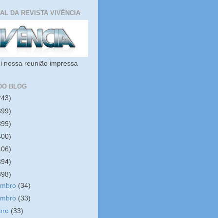
IAL DA REVISTA VIVÊNCIA
i nossa reunião impressa
DO BLOG
243)
399)
399)
400)
406)
394)
398)
embro
(34)
embro
(33)
bro
(33)