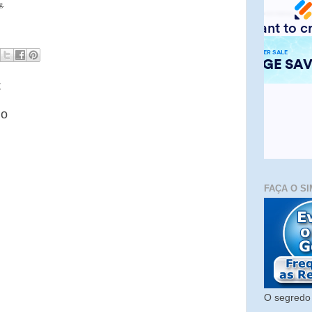
g.
:
io
FAÇA O SI
O segredo 