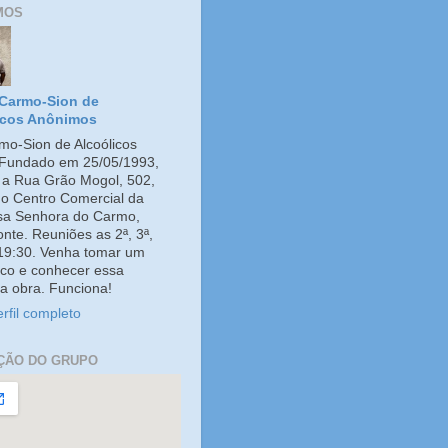
MOS
Carmo-Sion de
icos Anônimos
o-Sion de Alcoólicos
Fundado em 25/05/1993,
e a Rua Grão Mogol, 502,
no Centro Comercial da
ssa Senhora do Carmo,
onte. Reuniões as 2ª, 3ª,
 19:30. Venha tomar um
co e conhecer essa
a obra. Funciona!
rfil completo
ÇÃO DO GRUPO