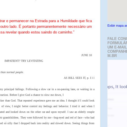
rar e permanecer na Estrada para a Humildade que fica
Exibir mapa a
o outro lado. É portanto permanentemente necessário um
ssa revelar quando estou saindo do caminho.”
FALE CON
FORMULÁR
UM E-MAIL
COMPANH
JUNE 10
M.BR
IMPATIENT? TRY LEVITATING
s than normal people.
AS BILL SEES IT, p. I l l
my principal failings. Following a slow car in a no-passing lane, or waiting in a
straction. Before I give God a chance to slow me down, I
icker than God. That repeated experience gave me an idea. I thought if I could look
of view, I might better control my feelings and behavior. I tried it and when I
itated and looked down on the other car and upon myself. I saw an elderly couple
their grandchildren. They were followed by me—bug-eyed and red of face—who had
ed só silly that I dropped back into reality and slowed down. Seeing things from