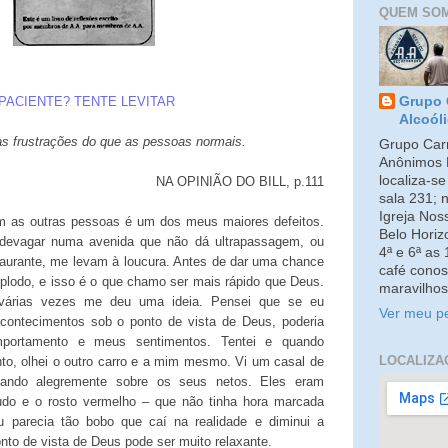
QUEM SO
PACIENTE? TENTE LEVITAR
Grupo 
Alcoól
s frustrações do que as pessoas normais.
Grupo Carm
Anônimos 
localiza-s
NA OPINIÃO DO BILL, p.111
sala 231; 
Igreja No
m as outras pessoas é um dos meus maiores defeitos.
Belo Horiz
 devagar numa avenida que não dá ultrapassagem, ou
4ª e 6ª as
taurante, me levam à loucura. Antes de dar uma chance
café conos
plodo, e isso é o que chamo ser mais rápido que Deus.
maravilhos
a várias vezes me deu uma ideia. Pensei que se eu
Ver meu pe
acontecimentos sob o ponto de vista de Deus, poderia
mportamento e meus sentimentos. Tentei e quando
LOCALIZA
ento, olhei o outro carro e a mim mesmo. Vi um casal de
rsando alegremente sobre os seus netos. Eles eram
udo e o rosto vermelho – que não tinha hora marcada
u parecia tão bobo que caí na realidade e diminui a
nto de vista de Deus pode ser muito relaxante.