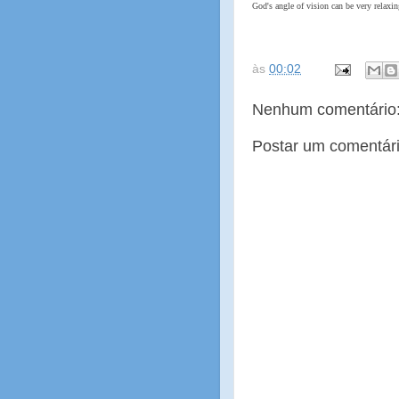
God's angle of vision can be very relaxin
às
00:02
Nenhum comentário
Postar um comentár