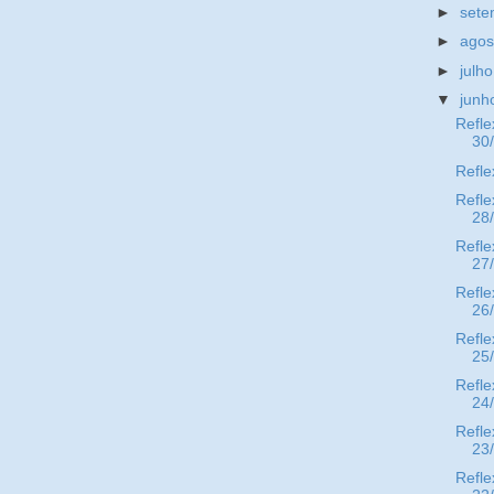
►
set
►
ago
►
julh
▼
jun
Refle
30
Refle
Refle
28
Refle
27
Refle
26
Refle
25
Refle
24
Refle
23
Refle