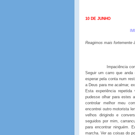
10
DE
JUNHO
IM
Reagimos mais fortemente à
Impaciência co
Seguir um carro que anda
esperar pela conta num res
a Deus para me acalmar, ex
Esta experiência repetid
pudesse olhar para estes 
controlar melhor meu co
encontrei outro motorista l
velhos dirigindo e conve
seguidos por mim, carranc
para encontrar ninguém. E
marcha. Ver as coisas do po