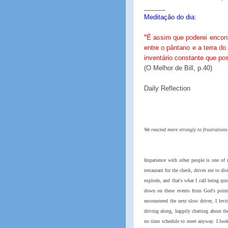
______
Meditação do dia:
“
É assim que poderei encont
entre o pântano e a terra d
inventário constante que po
(O Melhor de Bill, p.40)
Daily Reflection
We reacted more strongly to frustration
Impatience with other people is one of 
restaurant for the check, drives me to di
explode, and that's what I call being qu
down on these events from God's point 
encountered the next slow driver, I lev
driving along, happily chatting about 
no time schedule to meet anyway. I look