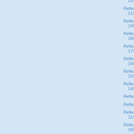
22
Refle
21
Refle
19
Refle
18
Refle
17
Refle
16
Refle
15
Refle
14
Refle
Refle
Refle
11
Refle
10