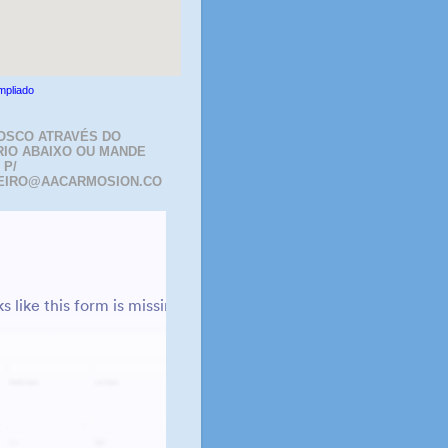
mpliado
OSCO ATRAVÉS DO
IO ABAIXO OU MANDE
 P/
EIRO@AACARMOSION.CO