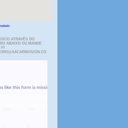
mpliado
OSCO ATRAVÉS DO
IO ABAIXO OU MANDE
 P/
EIRO@AACARMOSION.CO