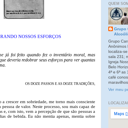
QUEM SO
Grupo 
Alcoól
RANDO NOSSOS ESFORÇOS
Grupo Carm
Anônimos 
localiza-s
me já foi feito quando fez o inventário moral, mas
sala 231; 
ue deveria redobrar seus esforços para ver quantas
Igreja No
rma.
Belo Horiz
4ª e 6ª as
café conos
maravilhos
OS DOZE PASSOS E AS DOZE TRADIÇÕES,
Ver meu pe
 a crescer em sobriedade, me torno mais consciente
LOCALIZA
essoa de valor. Neste processo, sou mais capaz de
s e, com isto, vem a percepção de que são pessoas a
as de bebida. Eu não mentia apenas, mentia sobre