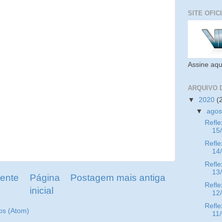
SITE OFIC
Assine aqu
ARQUIVO 
▼
2020
(
▼
ago
Refle
15
Refle
14
Refle
13
ente
Página
Postagem mais antiga
Refle
inicial
12
Refle
os (Atom)
11