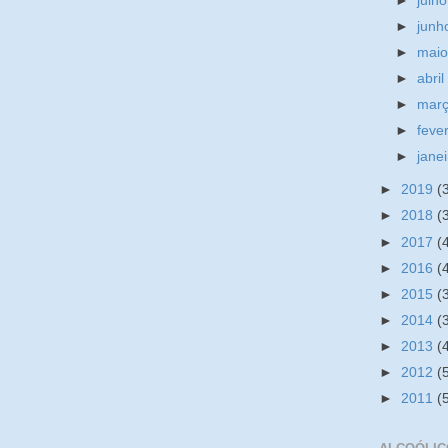
►
julh
►
jun
►
mai
►
abri
►
mar
►
feve
►
jane
►
2019
(
►
2018
(
►
2017
(
►
2016
(
►
2015
(
►
2014
(
►
2013
(
►
2012
(
►
2011
(