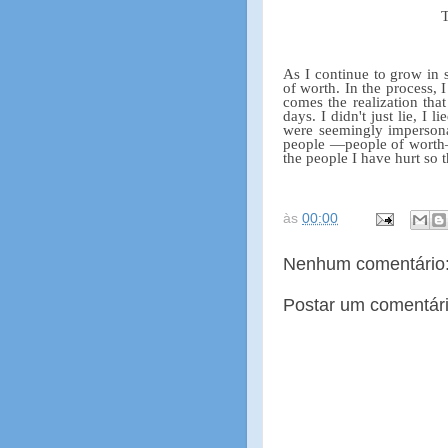
As I continue to grow in 
of worth. In the process, I
comes the realization th
days. I didn't just lie, I 
were seemingly impersonal
people —people of worth
the people I have hurt so 
às
00:00
Nenhum comentário
Postar um comentár