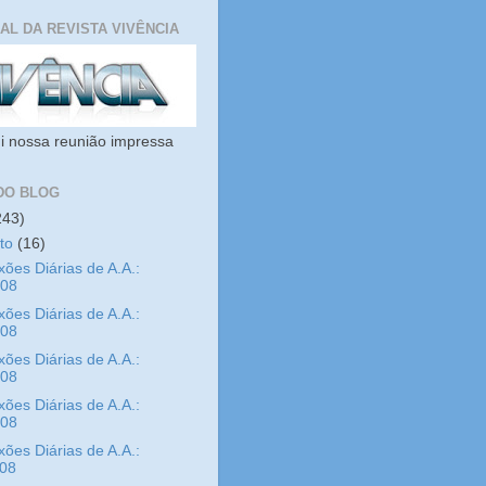
IAL DA REVISTA VIVÊNCIA
i nossa reunião impressa
DO BLOG
243)
sto
(16)
xões Diárias de A.A.:
/08
xões Diárias de A.A.:
/08
xões Diárias de A.A.:
/08
xões Diárias de A.A.:
/08
xões Diárias de A.A.:
/08