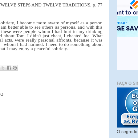
TWELVE STEPS AND TWELVE TRADITIONS, p. 77
sobriety, I become more aware of myself as a person
 am better able to see others as persons, and with this
at these were people whom I had hurt in my drinking
lied about Tom. I didn't just cheat, I cheated Joe. What
 acts, were really personal affronts, because it was
—whom I had harmed. I need to do something about
that I may enjoy a peaceful sobriety.
:
FAÇA O SI
io
O segredo 