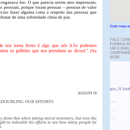
enganava Joe. O que parecia serem atos impessoais,
as pessoais, porque foram pessoas – pessoas de valor
eciso fazer alguma coisa a respeito das pessoas que
frutar de uma sobriedade cheia de paz.
Exibir mapa a
FALE CON
FORMULÁR
 nos torna livres é algo que nós AAs podemos
UM E-MAIL
rtou os grilhões que nos prendiam ao álcool.”
(Na
COMPANH
M.BR
AUGUST 10
EDOUBLING OUR EFFORTS
dy done this when taking moral inventory, but now the
ht to redouble his efforts to see how many people he
s.