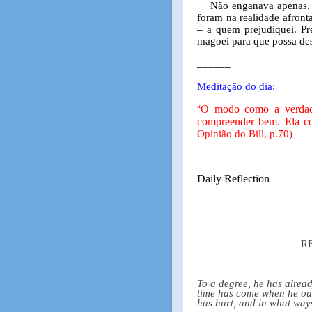
Não enganava apenas, 
foram na realidade afront
– a quem prejudiquei. Pr
magoei para que possa des
______
Meditação do dia:
O modo como a verdade
“
compreender bem. Ela co
Opinião do Bill, p.70)
Daily Reflection
R
To a degree, he has alrea
time has come when he oug
has hurt, and in what way