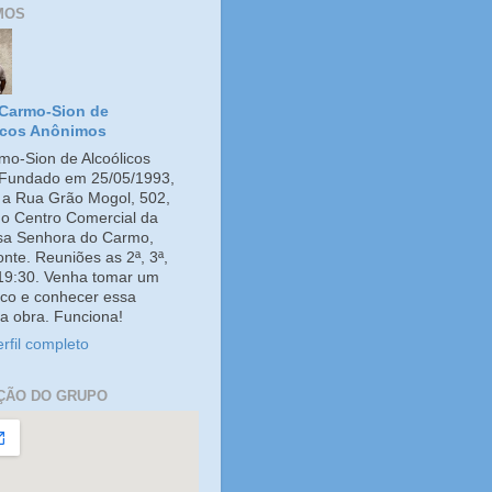
MOS
Carmo-Sion de
icos Anônimos
o-Sion de Alcoólicos
Fundado em 25/05/1993,
e a Rua Grão Mogol, 502,
no Centro Comercial da
ssa Senhora do Carmo,
onte. Reuniões as 2ª, 3ª,
 19:30. Venha tomar um
co e conhecer essa
a obra. Funciona!
rfil completo
ÇÃO DO GRUPO