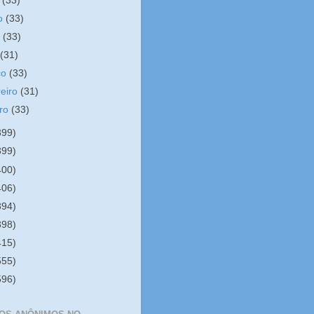
o
(33)
ho
(33)
o
(33)
l
(31)
ço
(33)
reiro
(31)
iro
(33)
399)
399)
400)
406)
394)
398)
415)
555)
596)