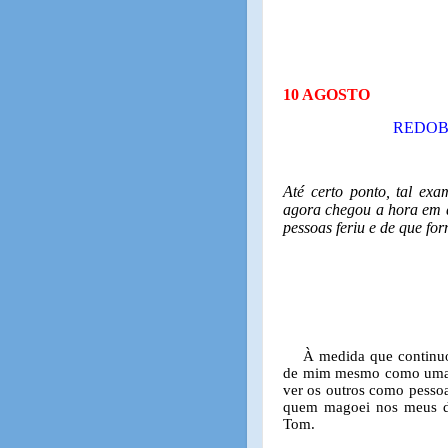
10 AGOSTO
REDOB
Até certo ponto, tal exa
agora chegou a hora em q
pessoas feriu e de que fo
À medida que continuo
de mim mesmo como uma p
ver os outros como pessoa
quem magoei nos meus di
Tom.