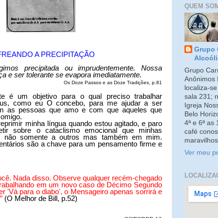
QUEM SO
Grupo 
FREANDO A PRECIPITAÇÃO
Alcoól
imos precipitada ou imprudentemente. Nossa
Grupo Carm
iça e ser tolerante se evapora imediatamente.
Anônimos 
Os Doze Passos e as Doze Tradições, p.81
localiza-s
nte é um objetivo para o qual preciso trabalhar
sala 231; 
eus, como eu O concebo, para me ajudar a ser
Igreja No
om as pessoas que amo e com que aqueles que
Belo Horiz
comigo.
4ª e 6ª as
eprimir minha língua quando estou agitado, e paro
tir sobre o cataclismo emocional que minhas
café conos
r, não somente a outros mas também em mim.
maravilhos
entários são a chave para um pensamento firme e
Ver meu pe
LOCALIZA
á você. Nada disso. Observe qualquer recém-chegado
trabalhando em um novo caso de Décimo Segundo
er 'Vá para o diabo', o Mensageiro apenas sorrirá e
.”
(O Melhor de Bill, p.52)