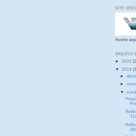
SITE OFIC
Assine aqu
ARQUIVO 
►
2020
(
▼
2019
(
►
dez
►
nov
▼
outu
Prep
Pr
Refle
31
Refle
30