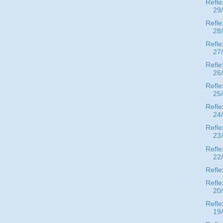
Refle
29
Refle
28
Refle
27
Refle
26
Refle
25
Refle
24
Refle
23
Refle
22
Refle
Refle
20
Refle
19