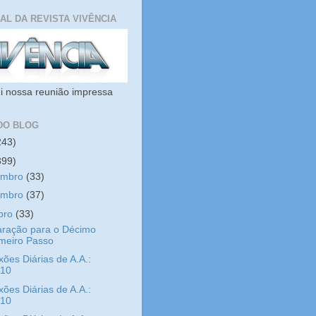
IAL DA REVISTA VIVÊNCIA
i nossa reunião impressa
DO BLOG
243)
399)
embro
(33)
embro
(37)
bro
(33)
aração para o Décimo
imeiro Passo
xões Diárias de A.A.:
/10
xões Diárias de A.A.:
/10