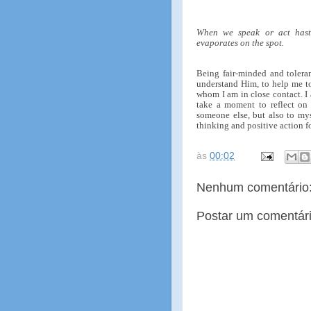
When we speak or act hastil
evaporates on the spot.
Being fair-minded and toleran
understand Him, to help me to
whom I am in close contact. I
take a moment to reflect on
someone else, but also to mys
thinking and positive action f
às
00:02
Nenhum comentário
Postar um comentár