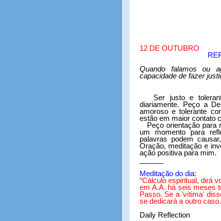
12 DE OUTUBRO
RE
Quando falamos ou ag
capacidade de fazer just
Ser justo e tolera
diariamente. Peço a D
amoroso e tolerante c
estão em maior contato 
Peço orientação para r
um momento para refle
palavras podem causa
Oração, meditação e inv
ação positiva para mim.
______
Meditação do dia:
“
Cálculo espiritual, dir
em A.A. há seis meses 
Passo. Se a 'vítima' diss
se dedicará a outro caso
Daily Reflection