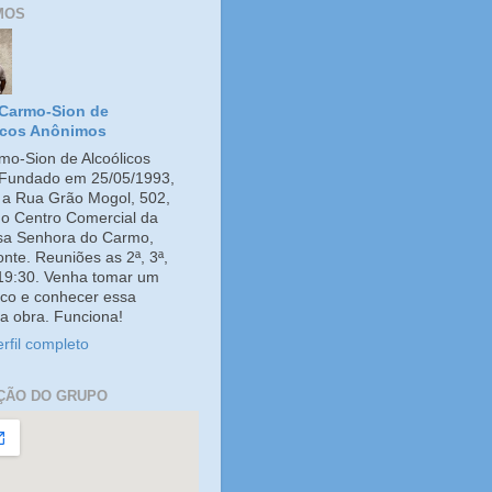
MOS
Carmo-Sion de
icos Anônimos
o-Sion de Alcoólicos
Fundado em 25/05/1993,
e a Rua Grão Mogol, 502,
no Centro Comercial da
ssa Senhora do Carmo,
onte. Reuniões as 2ª, 3ª,
 19:30. Venha tomar um
co e conhecer essa
a obra. Funciona!
rfil completo
ÇÃO DO GRUPO