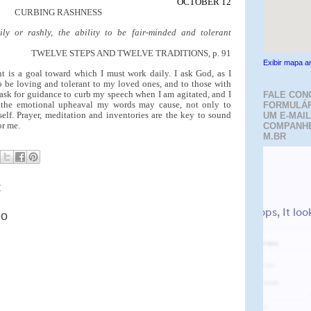
OCTOBER 12
CURBING RASHNESS
y or rashly, the ability to be fair-minded and tolerant
TWELVE STEPS AND TWELVE TRADITIONS, p. 91
Exibir mapa a
t is a goal toward which I must work daily. I ask God, as I
 be loving and tolerant to my loved ones, and to those with
 ask for guidance to curb my speech when I am agitated, and I
FALE CON
 the emotional upheaval my words may cause, not only to
FORMULÁR
elf. Prayer, meditation and inventories are the key to sound
UM E-MAIL
or me.
COMPANH
M.BR
:
io