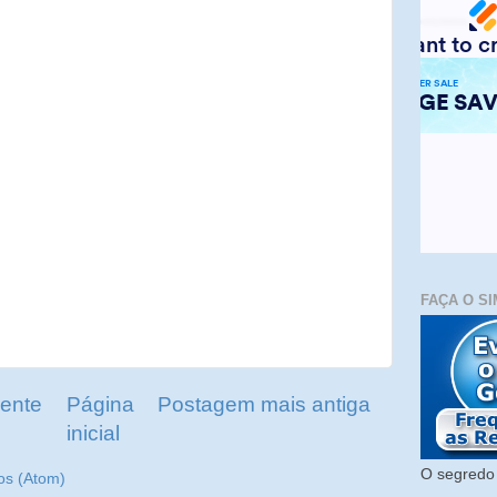
FAÇA O SI
ente
Página
Postagem mais antiga
inicial
O segredo 
os (Atom)