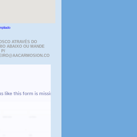
mpliado
OSCO ATRAVÉS DO
IO ABAIXO OU MANDE
 P/
EIRO@AACARMOSION.CO