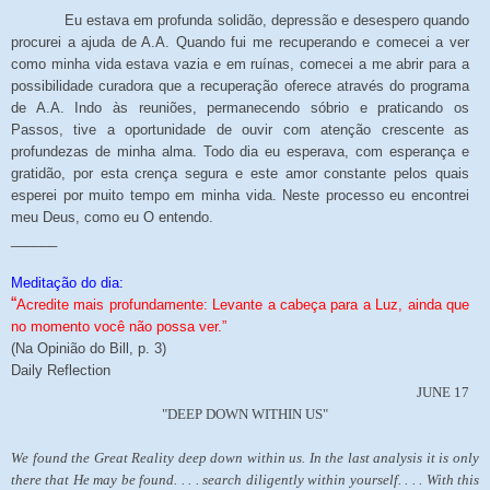
Eu estava em profunda solidão, depressão e desespero quando
procurei a ajuda de A.A. Quando fui me recuperando e comecei a ver
como minha vida estava vazia e em ruínas, comecei a me abrir para a
possibilidade curadora que a recuperação oferece através do programa
de A.A. Indo às reuniões, permanecendo sóbrio e praticando os
Passos, tive a oportunidade de ouvir com atenção crescente as
profundezas de minha alma. Todo dia eu esperava, com esperança e
gratidão, por esta crença segura e este amor constante pelos quais
esperei por muito tempo em minha vida. Neste processo eu encontrei
meu Deus, como eu O entendo.
______
Meditação do dia:
“
Acredite mais profundamente: Levante a cabeça para a Luz, ainda que
no momento você não possa ver.”
(Na Opinião do Bill, p. 3)
Daily Reflection
JUNE 17
"DEEP DOWN WITHIN US"
We found the Great Reality deep down within us. In the last analysis it is only
there that He may be found. . . . search diligently within yourself. . . . With this