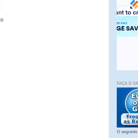
:
io
FAÇA O SI
O segredo 