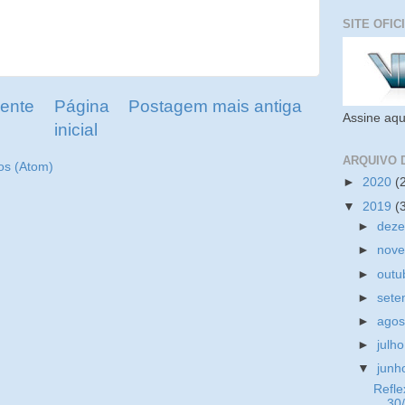
SITE OFIC
ente
Página
Postagem mais antiga
Assine aqu
inicial
ARQUIVO 
os (Atom)
►
2020
(
▼
2019
(
►
dez
►
nov
►
outu
►
set
►
ago
►
julh
▼
jun
Refle
30