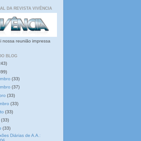
IAL DA REVISTA VIVÊNCIA
i nossa reunião impressa
DO BLOG
243)
399)
embro
(33)
embro
(37)
bro
(33)
embro
(33)
sto
(33)
o
(33)
ho
(33)
xões Diárias de A.A.:
/06