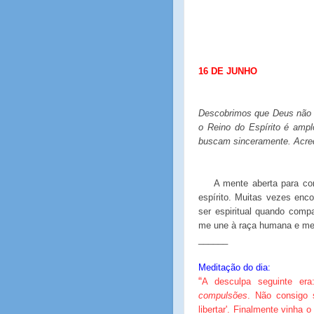
16 DE JUNHO
Descobrimos que Deus não 
o Reino do Espírito é amp
buscam sinceramente. Acredi
A mente aberta para co
espírito. Muitas vezes enc
ser espiritual quando com
me une à raça humana e me
______
Meditação do dia:
“
A desculpa seguinte e
compulsões
. Não consigo 
libertar'. Finalmente vinha o