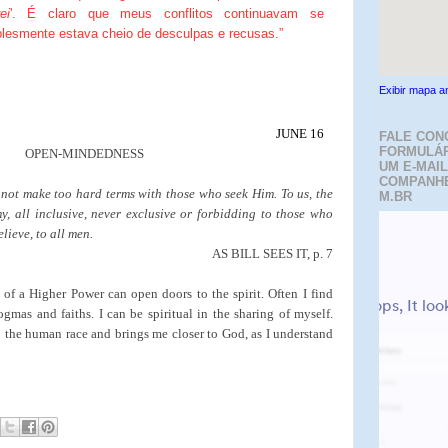
ei
'. É claro que meus conflitos continuavam se
lesmente estava cheio de desculpas e recusas.”
Exibir mapa a
JUNE 16
FALE CON
FORMULÁR
OPEN-MINDEDNESS
UM E-MAIL
COMPANH
not make too hard terms with those who seek Him. To us, the
M.BR
my, all inclusive, never exclusive or forbidding to those who
elieve, to all men.
AS BILL SEES IT, p. 7
f a Higher Power can open doors to the spirit. Often I find
gmas and faiths. I can be spiritual in the sharing of myself.
o the human race and brings me closer to God, as I understand