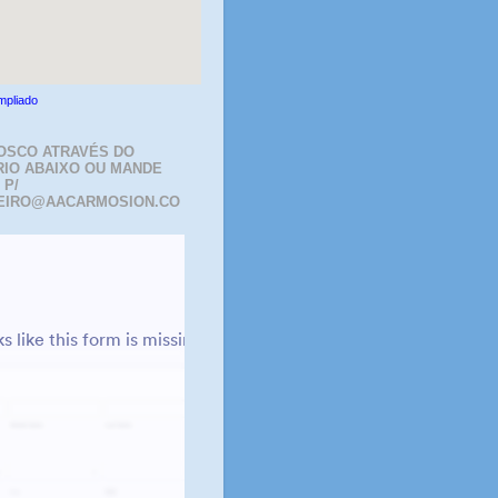
mpliado
OSCO ATRAVÉS DO
IO ABAIXO OU MANDE
 P/
EIRO@AACARMOSION.CO