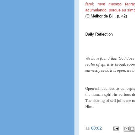
farei
;
nem mesmo tentar
acumulando, porque eu simp
(O Melhor de Bill, p. 42)
Daily Reflection
We have found that God does 
realm of spirit is broad, roo
earnestly seek. It is open, we b
Open-mindedness to concepts o
the human spirit in various do
The sharing of self joins me t
Him.
às
00:02