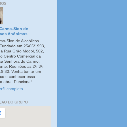
MOS
Carmo-Sion de
icos Anônimos
o-Sion de Alcoólicos
Fundado em 25/05/1993,
e a Rua Grão Mogol, 502,
no Centro Comercial da
ssa Senhora do Carmo,
onte. Reuniões as 2ª, 3ª,
 19:30. Venha tomar um
co e conhecer essa
a obra. Funciona!
rfil completo
ÇÃO DO GRUPO