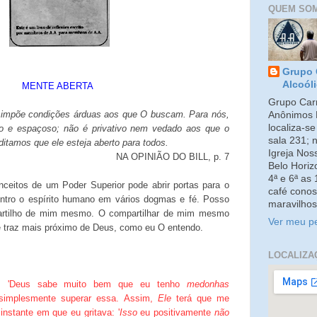
QUEM SO
Grupo 
Alcoól
MENTE ABERTA
Grupo Carm
impõe condições árduas aos que O buscam. Para nós,
Anônimos 
localiza-s
lo e espaçoso; não é privativo nem vedado aos que o
sala 231; 
tamos que ele esteja aberto para todos.
Igreja No
NA OPINIÃO DO BILL, p. 7
Belo Horiz
4ª e 6ª as
nceitos de um Poder Superior pode abrir portas para o
café conos
ontro o espírito humano em vários dogmas e fé. Posso
maravilhos
partilho de mim mesmo. O compartilhar de mim mesmo
Ver meu pe
 traz mais próximo de Deus, como eu O entendo.
LOCALIZA
ra: 'Deus sabe muito bem que eu tenho
medonhas
simplesmente superar essa. Assim,
Ele
terá que me
 instante em que eu gritava: '
Isso
eu positivamente
não