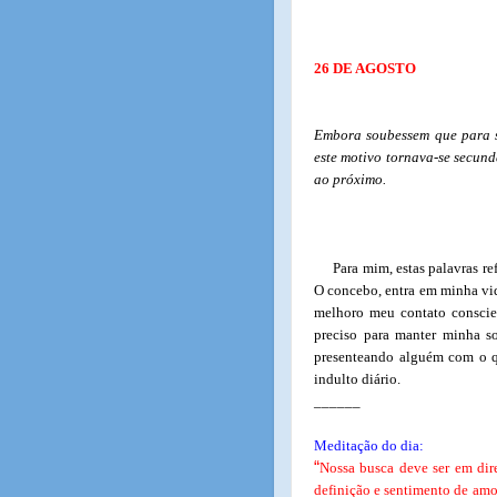
26 DE AGOSTO
Embora soubessem que para s
este motivo tornava-se secund
ao próximo.
Para mim, estas palavras re
O concebo, entra em minha vida
melhoro meu contato conscie
preciso para manter minha s
presenteando alguém com o q
indulto diário.
______
Meditação do dia:
“
Nossa busca deve ser em dir
definição e sentimento de amo