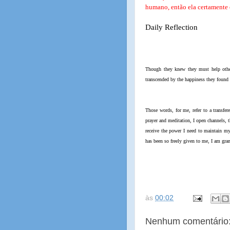
humano, então ela certamente 
Daily Reflection
Though they knew they must help other
transcended by the happiness they found 
Those words, for me, refer to a transfe
prayer and meditation, I open channels, 
receive the power I need to maintain m
has been so freely given to me, I am gran
às
00:02
Nenhum comentário