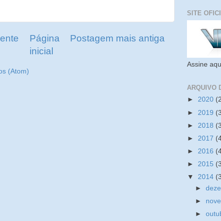
SITE OFIC
ente
Página
Postagem mais antiga
inicial
Assine aqu
os (Atom)
ARQUIVO 
►
2020
(
►
2019
(
►
2018
(
►
2017
(
►
2016
(
►
2015
(
▼
2014
(
►
dez
►
nov
►
outu