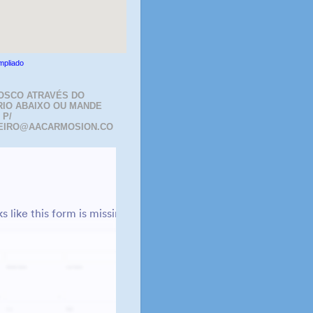
mpliado
OSCO ATRAVÉS DO
IO ABAIXO OU MANDE
 P/
EIRO@AACARMOSION.CO