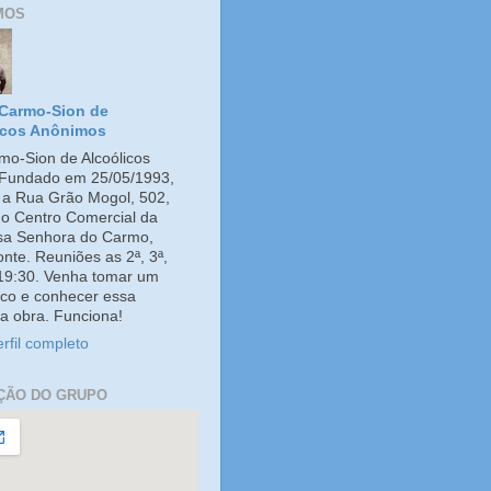
MOS
Carmo-Sion de
icos Anônimos
o-Sion de Alcoólicos
Fundado em 25/05/1993,
e a Rua Grão Mogol, 502,
no Centro Comercial da
ssa Senhora do Carmo,
onte. Reuniões as 2ª, 3ª,
 19:30. Venha tomar um
co e conhecer essa
a obra. Funciona!
rfil completo
ÇÃO DO GRUPO