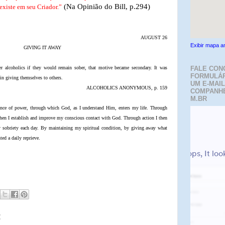
(Na Opinião do Bill, p.294)
existe em seu Criador.”
AUGUST 26
Exibir mapa a
GIVING IT AWAY
 alcoholics if they would remain sober, that motive became secondary. It was
FALE CON
FORMULÁR
in giving themselves to others.
UM E-MAIL
ALCOHOLICS ANONYMOUS, p. 159
COMPANH
M.BR
rence of power, through which God, as I understand Him, enters my life. Through
then I establish and improve my conscious contact with God. Through action I then
y sobriety each day. By maintaining my spiritual condition, by giving away what
ted a daily reprieve.
: