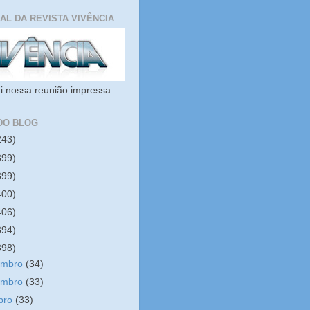
IAL DA REVISTA VIVÊNCIA
i nossa reunião impressa
DO BLOG
243)
399)
399)
400)
406)
394)
398)
embro
(34)
embro
(33)
bro
(33)