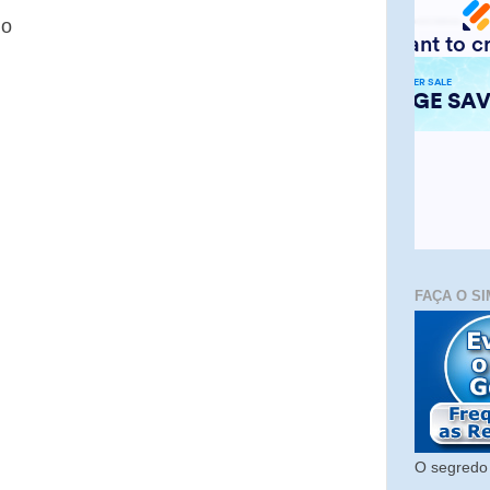
io
FAÇA O SI
O segredo 