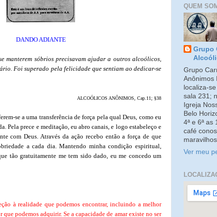
QUEM SO
DANDO ADIANTE
Grupo 
Alcoól
e manterem sóbrios precisavam ajudar a outros alcoólicos,
ário. Foi superado pela felicidade que sentiam ao dedicar-se
Grupo Carm
Anônimos 
localiza-s
sala 231; 
ALCOÓLICOS ANÔNIMOS, Cap.11; §38
Igreja No
Belo Horiz
ferem-se a uma transferência de força pela qual Deus, como eu
4ª e 6ª as
. Pela prece e meditação, eu abro canais, e logo estabeleço e
café conos
nte com Deus. Através da ação recebo então a força de que
maravilhos
obriedade a cada dia. Mantendo minha condição espiritual,
Ver meu pe
ue tão gratuitamente me tem sido dado, eu me concedo um
LOCALIZA
eção à realidade que podemos encontrar, incluindo a melhor
r que podemos adquirir. Se a capacidade de amar existe no ser