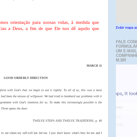
mos orientação para nossas vidas, à medida que
Exibir mapa a
cias a Deus, a fim de que Ele nos dê aquilo que
FALE CON
FORMULÁR
UM E-MAIL
COMPANH
M.BR
MARCH 11
GOOD ORDERLY DIRECTION
form with God's that we begin to use it rightly. To all of us, this was a most
 had been the misuse of willpower. We had tried to bombard our problems with it
agreement with God's intention for us. To make this increasingly possible is the
p Three opens the door.
TWELVE STEPS AND TWELVE TRADITIONS, p. 40
 to see where my self-will has led me. I just don't know what's best for me and I