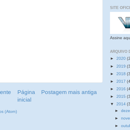
SITE OFIC
Assine aqu
ARQUIVO 
►
2020
(
►
2019
(
►
2018
(
►
2017
(
►
2016
(
ente
Página
Postagem mais antiga
►
2015
(
inicial
▼
2014
(
►
dez
os (Atom)
►
nov
►
outu