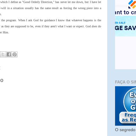
hich I define as "Good Orderly Direction," has never let me down, but I have let
will in a situation usually has the same result as forcing the wrong piece into a
n.
of the program. When I ask God for guidance I know that whatever happens is the
ly as they are supposed to be, even if they aren't what I want or expect. God
does
do
let Him.
:
io
FAÇA O SI
O segredo 