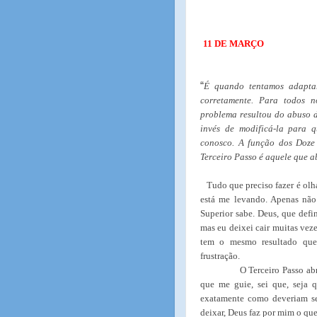
11 DE MARÇO
“
É quando tentamos adapta
corretamente. Para todos 
problema resultou do abuso d
invés de modificá-la para 
conosco. A função dos Doze 
Terceiro Passo é aquele que a
Tudo que preciso fazer é olh
está me levando. Apenas não
Superior sabe. Deus, que def
mas eu deixei cair muitas vez
tem o mesmo resultado que
frustração.
O Terceiro Passo ab
que me guie, sei que, seja q
exatamente como deveriam s
deixar, Deus faz por mim o qu