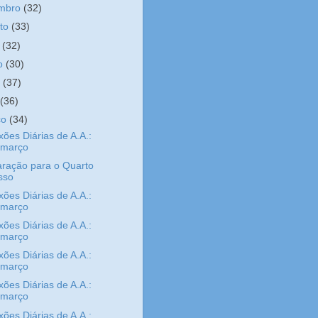
embro
(32)
sto
(33)
o
(32)
ho
(30)
o
(37)
l
(36)
ço
(34)
xões Diárias de A.A.:
/março
ração para o Quarto
sso
xões Diárias de A.A.:
/março
xões Diárias de A.A.:
/março
xões Diárias de A.A.:
/março
xões Diárias de A.A.:
/março
xões Diárias de A.A.: