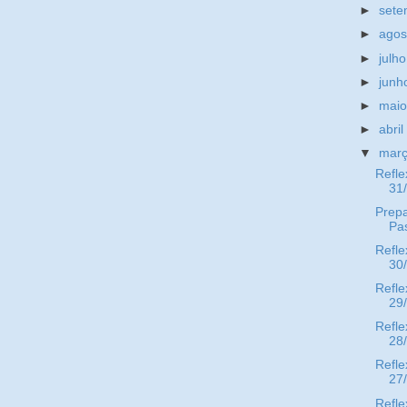
►
set
►
ago
►
julh
►
jun
►
mai
►
abri
▼
mar
Refle
31
Prepa
Pa
Refle
30
Refle
29
Refle
28
Refle
27
Refle