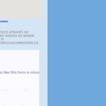
mpliado
OSCO ATRAVÉS DO
IO ABAIXO OU MANDE
 P/
EIRO@AACARMOSION.CO