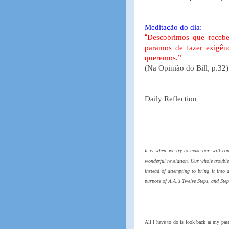
______
Meditação do dia:
“
Descobrimos que recebe
paramos de fazer exigên
queremos.”
(Na Opinião do Bill, p.32)
Daily Reflection
It is when we try to make our will con
wonderful revelation. Our whole trouble
instead of attempting to bring it into 
purpose of A.A.'s Twelve Steps, and Ste
All I have to do is look back at my past