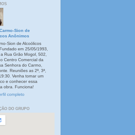
MOS
Carmo-Sion de
icos Anônimos
o-Sion de Alcoólicos
Fundado em 25/05/1993,
e a Rua Grão Mogol, 502,
no Centro Comercial da
ssa Senhora do Carmo,
onte. Reuniões as 2ª, 3ª,
 19:30. Venha tomar um
co e conhecer essa
a obra. Funciona!
rfil completo
ÇÃO DO GRUPO