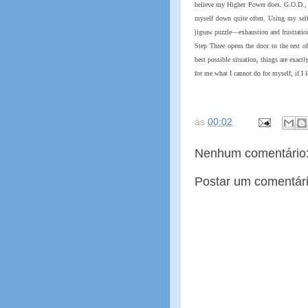
believe my Higher Power does. G.O.D., w
myself down quite often. Using my self-
jigsaw puzzle—exhaustion and frustratio
Step Three opens the door to the rest 
best possible situation, things are exact
for me what I cannot do for myself, if I 
às
00:02
Nenhum comentário
Postar um comentár