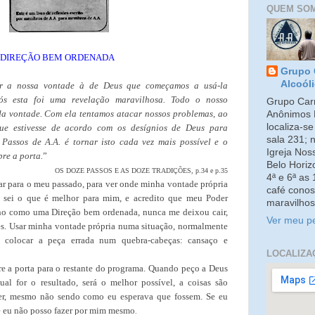
QUEM SO
DIREÇÃO BEM ORDENADA
Grupo 
Alcoól
r a nossa vontade à de Deus que começamos a usá-la
nós esta foi uma revelação maravilhosa. Todo o nosso
Grupo Carm
a vontade. Com ela tentamos atacar nossos problemas, ao
Anônimos 
localiza-s
que estivesse de acordo com os desígnios de Deus para
sala 231; 
Passos de A.A. é tornar isto cada vez mais possível e o
Igreja No
bre a porta.
”
Belo Horiz
OS DOZE PASSOS E AS DOZE TRADIÇÕES, p.34 e p.35
4ª e 6ª as
ar para o meu passado, para ver onde minha vontade própria
café conos
 sei o que é melhor para mim, e acredito que meu Poder
maravilhos
ino como uma Direção bem ordenada, nunca me deixou cair,
Ver meu pe
es. Usar minha vontade própria numa situação, normalmente
 colocar a peça errada num quebra-cabeças: cansaço e
LOCALIZA
re a porta para o restante do programa. Quando peço a Deus
ual for o resultado, será o melhor possível, a coisas são
er, mesmo não sendo como eu esperava que fossem. Se eu
e eu não posso fazer por mim mesmo
.