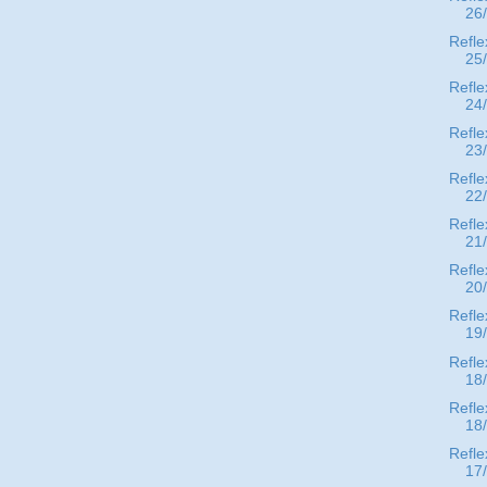
26
Refle
25
Refle
24
Refle
23
Refle
22
Refle
21
Refle
20
Refle
19
Refle
18
Refle
18
Refle
17