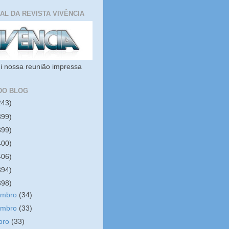
IAL DA REVISTA VIVÊNCIA
i nossa reunião impressa
DO BLOG
243)
399)
399)
400)
406)
394)
398)
embro
(34)
embro
(33)
bro
(33)