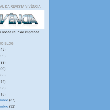
IAL DA REVISTA VIVÊNCIA
i nossa reunião impressa
DO BLOG
243)
399)
399)
400)
406)
394)
398)
415)
embro
(37)
embro
(32)