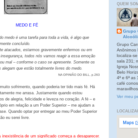
QUEM SO
MEDO E FÉ
Grupo 
Alcoól
do medo é uma tarefa para toda a vida, é algo que
amente concluído.
Grupo Carm
e atacados, estarmos gravemente enfermos ou em
Anônimos 
localiza-s
a insegurança, todos nós vamos reagir a essa emoção
sala 231; 
ou mal – conforme o caso se apresente. Somente os
Igreja No
alegam que estão totalmente livres do medo.
Belo Horiz
NA OPINIÃO DO BILL, p.263
4ª e 6ª as
café conos
ito sofrimento, quando poderia ter tido mais fé. Há
maravilhos
tamente me arrasa. Justamente quando estou
Ver meu pe
 de alegria, felicidade e leveza no coração. A fé – e
óprio em relação a um Poder Superior – me ajudam a
LOCALIZA
xtase. Quando optar por entregar ao meu Poder Superior
o eu serei livre.
 inexistência de um significado começa a desaparecer.