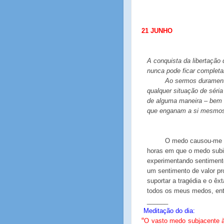
21 JUNHO
A conquista da libertação 
nunca pode ficar complet
Ao sermos durament
qualquer situação de séri
de alguma maneira – bem 
que enganam a si mesmos 
O medo causou-me mu
horas em que o medo subi
experimentando sentimentos
um sentimento de valor pr
suportar a tragédia e o ê
todos os meus medos, entã
______
Meditação do dia:
“
O vasto medo subjacente à