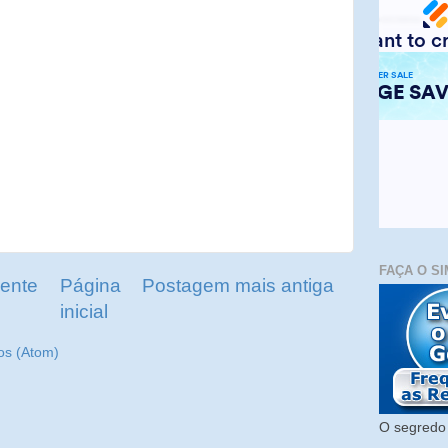
FAÇA O SI
ente
Página
Postagem mais antiga
inicial
os (Atom)
O segredo 