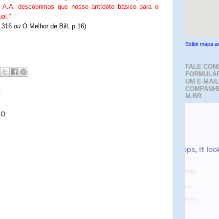
 A.A. descobrimos que nosso antídoto básico para o
al.”
p.316
ou
O Melhor de Bill, p.16)
Exibir mapa a
FALE CON
FORMULÁR
UM E-MAIL
COMPANH
:
M.BR
io