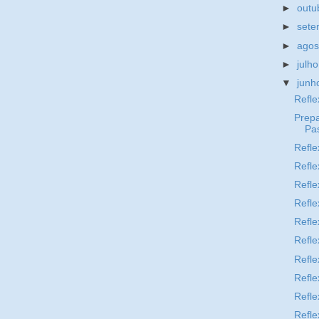
►
outu
►
set
►
ago
►
julh
▼
jun
Refle
Prepa
Pa
Refle
Refle
Refle
Refle
Refle
Refle
Refle
Refle
Refle
Refle