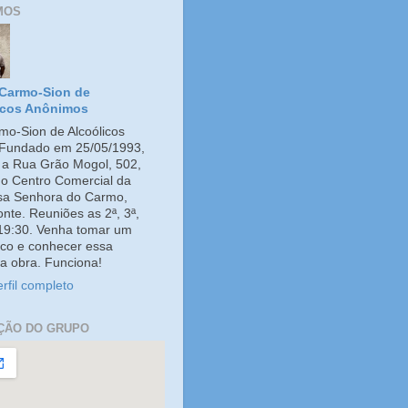
MOS
Carmo-Sion de
icos Anônimos
o-Sion de Alcoólicos
Fundado em 25/05/1993,
e a Rua Grão Mogol, 502,
no Centro Comercial da
ssa Senhora do Carmo,
onte. Reuniões as 2ª, 3ª,
 19:30. Venha tomar um
co e conhecer essa
a obra. Funciona!
rfil completo
ÇÃO DO GRUPO