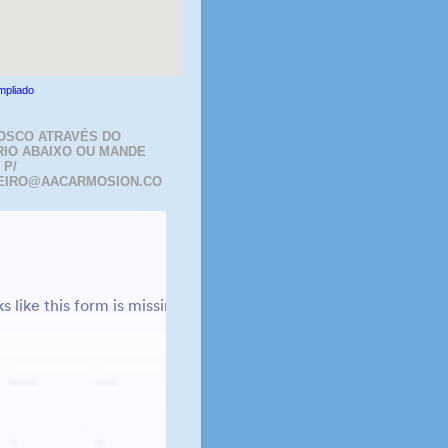
mpliado
OSCO ATRAVÉS DO
IO ABAIXO OU MANDE
 P/
EIRO@AACARMOSION.CO