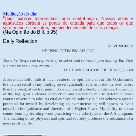
______
Meditação do dia:
“
Cada parecer representava uma contribuição. Nossos ateus e
agnósticos abriram as portas de entrada para que todos os que
sofrem pudessem entrar, independentemente de suas crenças.”
(Na Opinião do Bill, p.95)
Daily Reflection
NOVEMBER 2
KEEPING OPTIMISM AFLOAT
The other Steps can keep most of us sober and somehow functioning. But Step
Eleven can keep us growing . . .
THE LANGUAGE OF THE HEART, p. 240
A sober alcoholic finds it much easier to be optimistic about life. Optimism is
the natural result of my finding myself gradually able to make the best, rather
than the worst, of each situation. As my physical sobriety continues, I come out
of the fog, gain a clearer perspective and am better able to determine what
courses of action to take. As vital as physical sobriety is, I can achieve a greater
potential for myself by developing an ever-increasing willingness to avail
myself of the guidance and direction of a Higher Power. My ability to do so
comes from my learning—and practicing—the principles of the A.A. program.
The melding of my physical and spiritual sobriety produces the substance of a
more positive life.