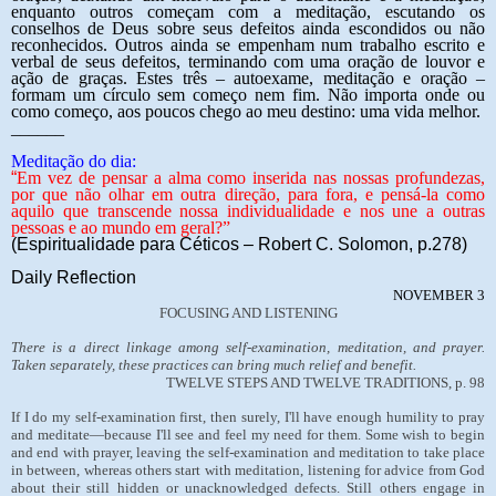
enquanto outros começam com a meditação, escutando os
conselhos de Deus sobre seus defeitos ainda escondidos ou não
reconhecidos. Outros ainda se empenham num trabalho escrito e
verbal de seus defeitos, terminando com uma oração de louvor e
ação de graças. Estes três – autoexame, meditação e oração –
formam um círculo sem começo nem fim. Não importa onde ou
como começo, aos poucos chego ao meu destino: uma vida melhor.
______
Meditação do dia:
“
Em vez de pensar a alma como inserida nas nossas profundezas,
por que não olhar em outra direção, para fora, e pensá-la como
aquilo que transcende nossa individualidade e nos une a outras
pessoas e ao mundo em geral?”
(Espiritualidade para Céticos – Robert C. Solomon, p.278)
Daily Reflection
NOVEMBER 3
FOCUSING AND LISTENING
There is a direct linkage among self-examination, meditation, and prayer.
Taken separately, these practices can bring much relief and benefit.
TWELVE STEPS AND TWELVE TRADITIONS, p. 98
If I do my self-examination first, then surely, I'll have enough humility to pray
and meditate—because I'll see and feel my need for them. Some wish to begin
and end with prayer, leaving the self-examination and meditation to take place
in between, whereas others start with meditation, listening for advice from God
about their still hidden or unacknowledged defects. Still others engage in