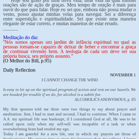
Hoje sou grato por uma nova vida, uma vida na qual minhas
orações são de ação de graças. Meu tempo de oração é mais para
ouvir do que para falar. Hoje eu sei que, embora não possa mudar o
vento, posso ajustar minhas velas para navegar. Sei a diferença
entre superstição e espiritualidade. Sei que existe uma maneira
elegante de estar correto, e muitas maneiras de estar errado.
______
Meditação do dia:
“
Nós somos apenas um jardim de infância espiritual no qual as
pessoas tornam-se capazes de deixar de beber e encontrar a graça
de continuar vivendo bem. A teologia de cada um deve ser sua
própria busca, seu próprio assunto.”
(O Melhor do Bill, p.95)
Daily Reflection
NOVEMBER 1
I CANNOT CHANGE THE WIND
Is easy to let up on the spiritual program of action and rest on our laurels. We
are headed for trouble if we do, for alcohol is a subtle foe.
ALCOHOLICS ANONYMOUS, p. 85
My first sponsor told me there were two things to say about prayer and
meditation: first, I had to start and second, I had to continue. When I came to
A.A. my spiritual life was bankrupt; if I considered God at all, He was to be
called upon only when my self-will was incapable of a task or when
overwhelming fears had eroded my ego.
Today I am grateful for a new life, one in which my prayers are those of
thanksgiving. My prayer time is more for listening than for talking. I know