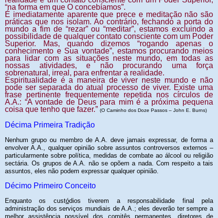
“na forma em que O concebíamos”.
É imediatamente aparente que prece e meditação não são
práticas que nos isolam. Ao contrário, fechando a porta do
mundo a fim de “rezar” ou “meditar”, estamos excluindo a
possibilidade de qualquer contato consciente com um Poder
Superior. Mas, quando dizemos “rogando apenas o
conhecimento e Sua vontade”, estamos procurando meios
para lidar com as situações neste mundo, em todas as
nossas atividades, e não procurando uma força
sobrenatural, irreal, para enfrentar a realidade.
Espiritualidade é a maneira de viver neste mundo e não
pode ser separada do atual processo de viver. Existe uma
frase pertinente frequentemente repetida nos círculos de
A.A.: “A vontade de Deus para mim é a próxima pequena
coisa que tenho que fazer.”
(O Caminho dos Doze Passos – John E. Burns)
Décima Primeira Tradição
Nenhum grupo ou membro de A.A. deve jamais expressar, de forma a
envolver A.A., qualquer opinião sobre assuntos controversos externos –
particularmente sobre política, medidas de combate ao álcool ou religião
sectária. Os grupos de A.A. não se opõem a nada. Com respeito a tais
assuntos, eles não podem expressar qualquer opinião.
Décimo Primeiro Conceito
Enquanto os cust
ó
dios tiverem a responsabilidade final pela
administração dos serviços mundiais de A.A.; eles deverão ter sempre a
melhor assistência possível dos comitês permanentes, diretores de