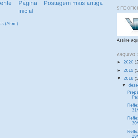
ente
Página
Postagem mais antiga
SITE OFIC
inicial
os (Atom)
Assine aqu
ARQUIVO 
►
2020
(
►
2019
(
▼
2018
(
▼
dez
Prepa
Pa
Refle
31
Refle
30
Refle
29