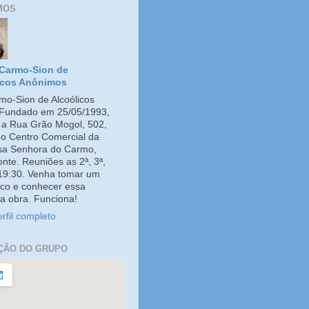
MOS
Carmo-Sion de
icos Anônimos
o-Sion de Alcoólicos
Fundado em 25/05/1993,
e a Rua Grão Mogol, 502,
no Centro Comercial da
ssa Senhora do Carmo,
onte. Reuniões as 2ª, 3ª,
 19:30. Venha tomar um
co e conhecer essa
a obra. Funciona!
rfil completo
ÇÃO DO GRUPO