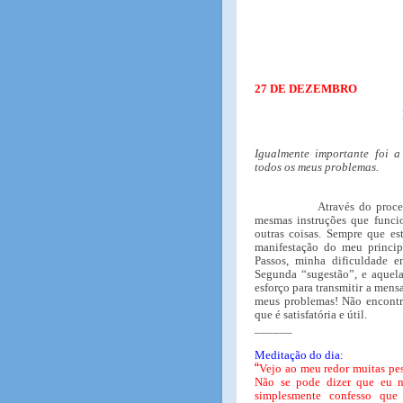
27 DE DEZEMBRO
Igualmente importante foi a 
todos os meus problemas.
Através do proce
mesmas instruções que func
outras coisas. Sempre que e
manifestação do meu princi
Passos, minha dificuldade 
Segunda “sugestão”, e aquela
esforço para transmitir a mens
meus problemas! Não encontr
que é satisfatória e útil.
______
Meditação do dia:
“
Vejo ao meu redor muitas pe
Não se pode dizer que eu n
simplesmente confesso que