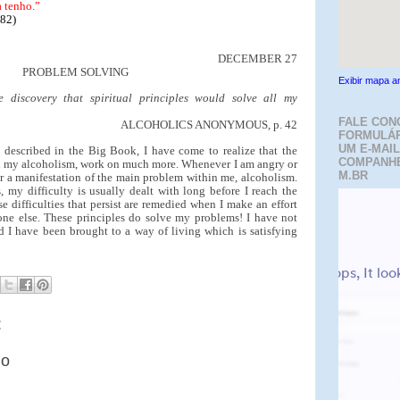
a tenho.”
282)
DECEMBER 27
PROBLEM SOLVING
Exibir mapa a
 discovery that spiritual principles would solve all my
FALE CON
ALCOHOLICS ANONYMOUS, p. 42
FORMULÁR
UM E-MAIL
 described in the Big Book, I have come to realize that the
COMPANH
on my alcoholism, work on much more. Whenever I am angry or
M.BR
ter a manifestation of the main problem within me, alcoholism.
, my difficulty is usually dealt with long before I reach the
e difficulties that persist are remedied when I make an effort
one else. These principles do solve my problems! I have not
 I have been brought to a way of living which is satisfying
:
io