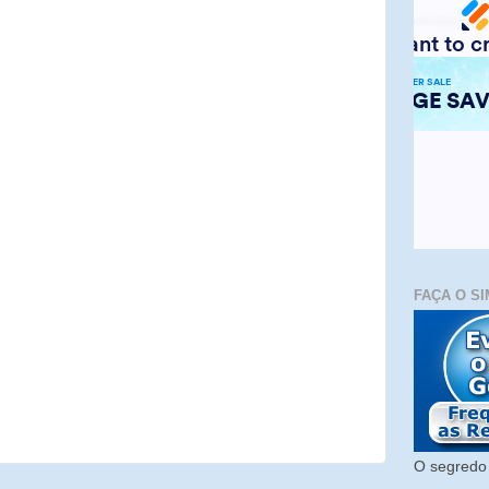
FAÇA O SI
O segredo 