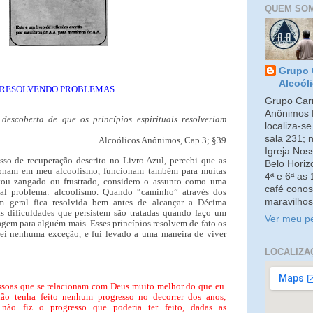
QUEM SO
Grupo 
Alcoól
RESOLVENDO PROBLEMAS
Grupo Carm
Anônimos 
descoberta de que os princípios espirituais resolveriam
localiza-s
sala 231; 
Alcoólicos Anônimos, Cap.3; §39
Igreja No
sso de recuperação descrito no Livro Azul, percebi que as
Belo Horiz
ionam em meu alcoolismo, funcionam também para muitas
4ª e 6ª as
stou zangado ou frustrado, considero o assunto como uma
café conos
pal problema: alcoolismo. Quando “caminho” através dos
maravilhos
em geral fica resolvida bem antes de alcançar a Décima
s dificuldades que persistem são tratadas quando faço um
Ver meu pe
agem para alguém mais. Esses princípios resolvem de fato os
ei nenhuma exceção, e fui levado a uma maneira de viver
LOCALIZA
ssoas que se relacionam com Deus muito melhor do que eu.
ão tenha feito nenhum progresso no decorrer dos anos;
 não fiz o progresso que poderia ter feito, dadas as