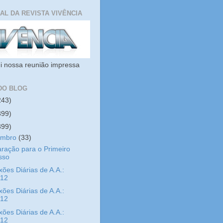
IAL DA REVISTA VIVÊNCIA
i nossa reunião impressa
DO BLOG
243)
399)
399)
embro
(33)
ração para o Primeiro
sso
xões Diárias de A.A.:
/12
xões Diárias de A.A.:
/12
xões Diárias de A.A.:
/12