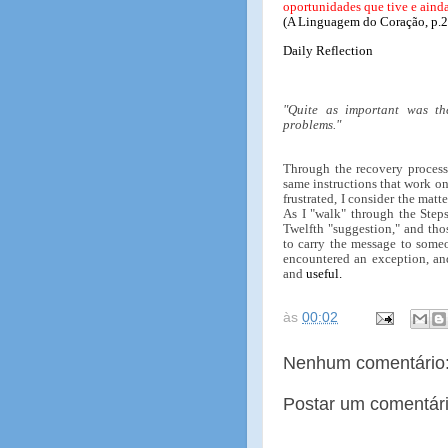
oportunidades que tive e aind
(A Linguagem do Coração, p.
Daily Reflection
"Quite as important was the
problems."
Through the recovery process
same instructions that work 
frustrated, I consider the mat
As I "walk" through the Steps
Twelfth "suggestion," and thos
to carry the message to some
encountered an exception, and
and
useful.
às
00:02
Nenhum comentário
Postar um comentár