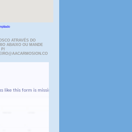
mpliado
OSCO ATRAVÉS DO
IO ABAIXO OU MANDE
 P/
EIRO@AACARMOSION.CO